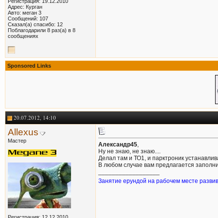
Регистрация: 19.12.2010
Адрес: Курган
Авто: меган 3
Сообщений: 107
Сказал(а) спасибо: 12
Поблагодарили 8 раз(а) в 8
сообщениях
Sponsored Links
20.07.2012, 14:10
Allexus
Мастер
Александр45
,
Ну не знаю, не знаю....
Делал там и ТО1, и парктроник устанавлив
В любом случае вам предлагается заполнит
__________________
Занятие ерундой на рабочем месте развив
Регистрация: 12.12.2010