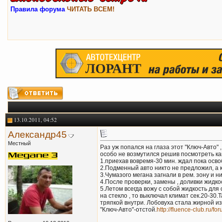
Правила форума
ЧИТАТЬ ВСЕМ!
13.10.2011, 04:52
Александр45
Местный
Раз уж попался на глаза этот "Ключ-Авто" 
особо не возмутился решив посмотреть как
1.приехав вовремя-30 мин. ждал пока осво
2.Подменный авто никто не предложил, а ко
3.Чумазого мегана загнали в рем. зону и н
4.После проверки, замены , доливки жидко
5.Летом всегда вожу с собой жидкость для 
на стекло , то выключал климат сек.20-30.
тряпкой внутри. Лобовуха стала жирной из
"Ключ-Авто"-отстой.
http://fluence-club.ru/fo