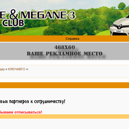
Справка
«
дар
«
КЛЮЧАВТО
бываем отписываться!
В