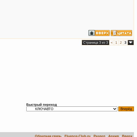
Страница 3 из 3
<
1
2
3
Быстрый переход
Обратная связь
-
Fluence-Club.ru
-
Раздел
-
Архив
-
Вверх