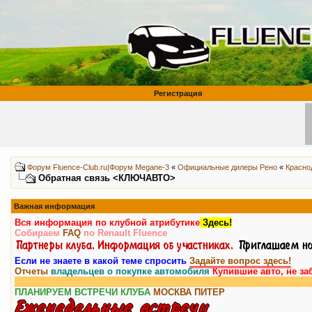
Регистрация
Форум Fluence-Club.ru|Форум Megane-3
«
Официальные дилеры Рено
«
Красно
Обратная связь <КЛЮЧАВТО>
Важная информация
Вся информация по клубной атрибутике
Здесь!
Собираем
FAQ
по Renault Fluence
Если не знаете в какой теме спросить
Задайте вопрос здесь!
Отчеты
владельцев о покупке автомобиля
Купившие авто, не за
ПЛАНИРУЕМ ВСТРЕЧИ КЛУБА
МОСКВА
ПИТЕР