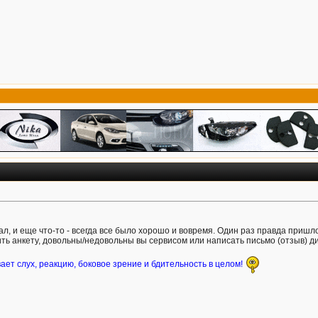
ал, и еще что-то - всегда все было хорошо и вовремя. Один раз правда приш
ь анкету, довольны/недовольны вы сервисом или написать письмо (отзыв) дир
ает слух, реакцию, боковое зрение и бдительность в целом!