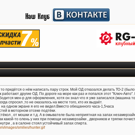
, то придётся о нём написать пару строк. Мой ОД отказался делать ТО-2 (было
 работают другие ОД. По дороге на море как раз и попался этот "Ключ-Авто
бодится мен-р для оформления, хотя он знал что я уже записался.(машина т
гда спросил ,то не оказалось на месте того, кто их выдаёт.
и на одном экране я его не видел.Вместо обещанного часа-1,5часа
стей в моторном отсеке подтёки.
стёкол , от мошки и т.д. А в омывателе была неприятная на запах незамерзай
Так какой-то олень у них при помощи незамерзайки , дворников и тряпки почис
нутри , а в салоне стоял устойчивый запах спирта.
rum/images/smilies/hunter.gif