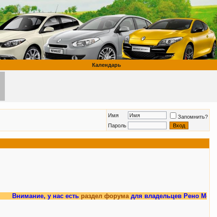
Календарь
Имя
Запомнить?
Пароль
нимание, у нас есть
раздел форума
для владельцев Рено Меган 3.