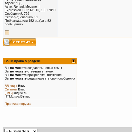
Адрес: КРД
Авто: Renault Megane III
Expression + СР, МКПП, 1,6 + ЧИП
Сообщений: 729
Сказал(а) спасибо: 51
Поблагодарили 152 раз(а) в 52
сообщениях
Ваши права в разделе
Вы
не можете
создавать новые темы
Вы
не можете
отвечать в темах
Вы
не можете
прикреплять вложения
Вы
не можете
редактировать свои сообщения
BB коды
Вкл.
Смайлы
Вкл.
[IMG]
код
Вкл.
HTML код
Выкл.
Правила форума