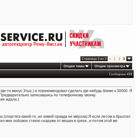
Страница 3 из 3
<
1
2
3
Опции темы
Опции просмотра
Сообщение #
21
 где-то минус 3тыс.) и порекомендовал сделать где-нибудь ближе к 30000. Я
". Предварительно записавшись по телефонному звонку.
оже ждала.)
ка (спиртяга какой-то, но зимой правда не мёрзла).Я если летом и брызгал
тил мне лобовое стекло снаружи от мошек и грязи , и потом этой же