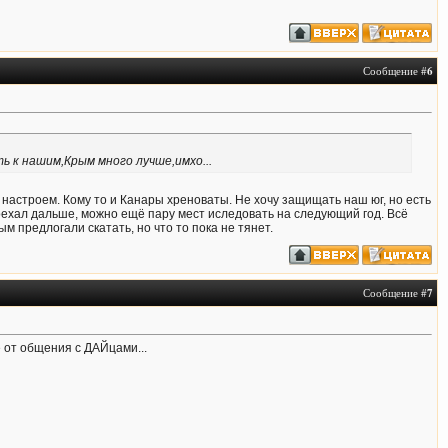
Сообщение #
6
ь к нашим,Крым много лучше,имхо...
 настроем. Кому то и Канары хреноваты. Не хочу защищать наш юг, но есть
оехал дальше, можно ещё пару мест иследовать на следующий год. Всё
ым предлогали скатать, но что то пока не тянет.
Сообщение #
7
е от общения с ДАЙцами...