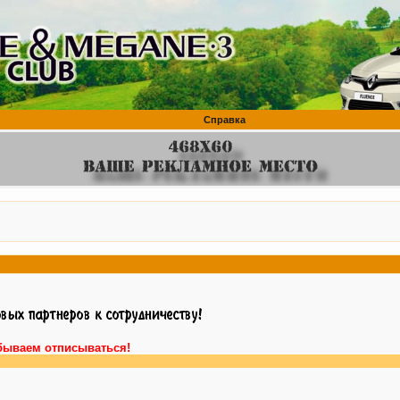
Справка
бываем отписываться!
Внимани