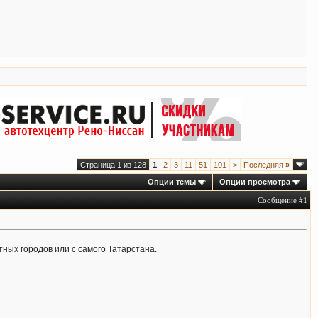
Страница 1 из 128
1
2
3
11
51
101
>
Последняя
»
Опции темы
Опции просмотра
Сообщение #
1
ных городов или с самого Татарстана.