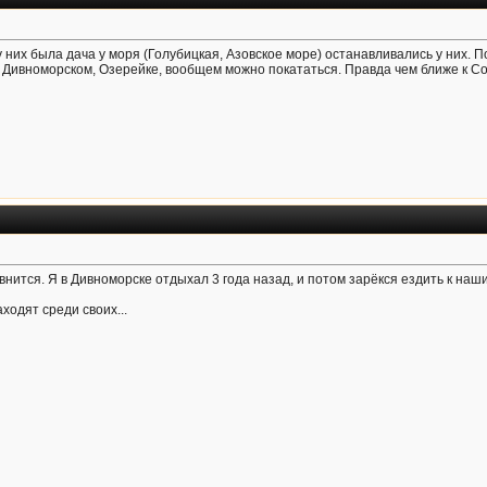
 них была дача у моря (Голубицкая, Азовское море) останавливались у них. 
Дивноморском, Озерейке, вообщем можно покататься. Правда чем ближе к Со
внится. Я в Дивноморске отдыхал 3 года назад, и потом зарёкся ездить к наш
ходят среди своих...