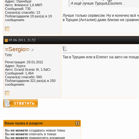
Адрес: Оренбург
А ещё лучше Турция,Египет. .
Авто: Флюенсе 1,6 МКП
Сообщений: 735
Сказал(а) спасибо: 13
Лучше только сервисом. Ну и конечно всё ч
Поблагодарили 19 раз(а) в 19
в Турции (Анталия) даже близко не сравнис
сообщениях
05.06.2011, 21:52
=Sergio=
Гуру
Так в Турцию или в Египет на авто не поед
Регистрация: 29.01.2011
Адрес: Курск
Авто: Grand Scenic III, 1.5dCi
Сообщений: 1,464
Сказал(а) спасибо: 560
Поблагодарили 321 раз(а) в 250
сообщениях
Ваши права в разделе
Вы
не можете
создавать новые темы
Вы
не можете
отвечать в темах
Вы
не можете
прикреплять вложения