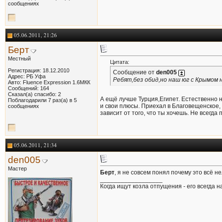
сообщениях
05.06.2011, 21:26
Берт
Местный
Цитата:
Регистрация: 18.12.2010
Сообщение от
den005
Адрес: РБ Уфа
Ребят,без обид,но наш юг с Крымом н
Авто: Fluence Expression 1.6МКК
Сообщений: 164
Сказал(а) спасибо: 2
А ещё лучше Турция,Египет. Естественно н
Поблагодарили 7 раз(а) в 5
и свои плюсы. Приехал в Благовещенское,
сообщениях
зависит от того, что ты хочешь. Не всегда
05.06.2011, 21:34
den005
Мастер
Берт
, я не совсем понял почему это всё 
__________________
Когда ищут козла отпущения - его всегда на