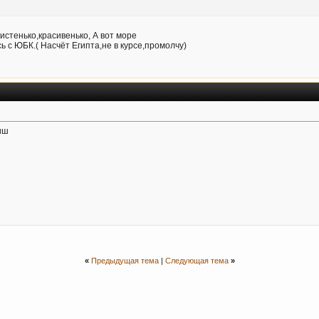
истенько,красивенько, А вот море
ь с ЮБК.( Насчёт Египта,не в курсе,промолчу)
иш
«
Предыдущая тема
|
Следующая тема
»