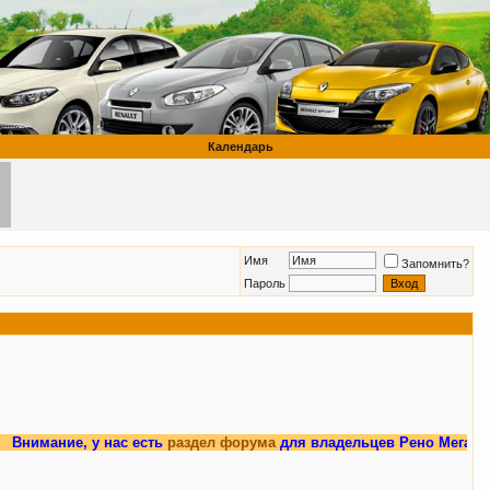
Календарь
Имя
Запомнить?
Пароль
е, у нас есть
раздел форума
для владельцев Рено Меган 3.