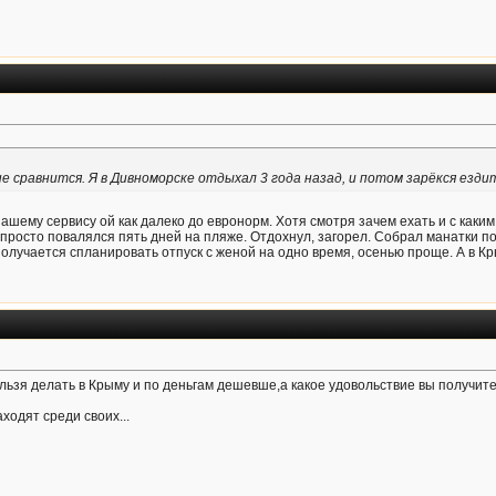
е сравнится. Я в Дивноморске отдыхал 3 года назад, и потом зарёкся ездит
ашему сервису ой как далеко до евронорм. Хотя смотря зачем ехать и с каким
 просто повалялся пять дней на пляже. Отдохнул, загорел. Собрал манатки п
 получается спланировать отпуск с женой на одно время, осенью проще. А в Кр
нельзя делать в Крыму и по деньгам дешевше,а какое удовольствие вы получит
ходят среди своих...