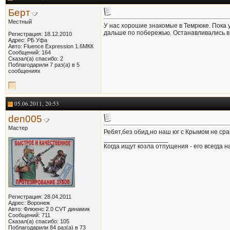
Берт
Местный
У нас хорошие знакомые в Темрюке. Пока у
дальше по побережью. Останавливались в 
Регистрация: 18.12.2010
Адрес: РБ Уфа
Авто: Fluence Expression 1.6МКК
Сообщений: 164
Сказал(а) спасибо: 2
Поблагодарили 7 раз(а) в 5
сообщениях
05.06.2011, 20:53
den005
Мастер
Ребят,без обид,но наш юг с Крымом не сра
__________________
Когда ищут козла отпущения - его всегда на
Регистрация: 28.04.2011
Адрес: Воронеж
Авто: Флюенс 2.0 CVT динамик
Сообщений: 711
Сказал(а) спасибо: 105
Поблагодарили 84 раз(а) в 73