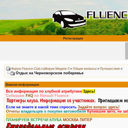
Регистрация
«
Форум Fluence-Club.ru|Форум Megane-3
«
Общие вопросы
«
Путешествия
Отдых на Черноморском побережье
Важная информация
Вся информация по клубной атрибутике
Здесь!
Собираем
FAQ
по Renault Fluence
Если не знаете в какой теме спросить
Задайте вопрос здесь!
Отчеты
владельцев о покупке автомобиля
Купившие авто, не за
ПЛАНИРУЕМ ВСТРЕЧИ КЛУБА
МОСКВА
ПИТЕР