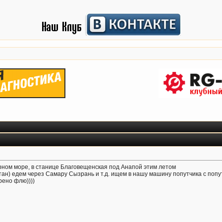
рном море, в станице Благовещенская под Анапой этим летом
ан) едем через Самару Сызрань и т.д. ищем в нашу машину попутчика с попут
рено флю))))