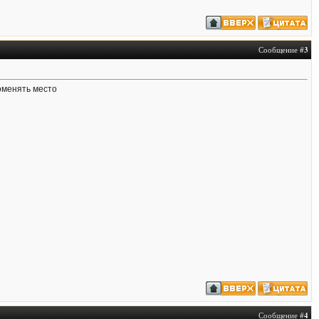
Сообщение #
3
поменять место
Сообщение #
4