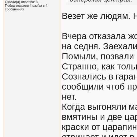
Сказал(а) спасибо: 3
Поблагодарили 4 раз(а) в 4
сообщениях
Везет же людям. 
Вчера отказала ж
на седня. Заехал
Помыли, позвали 
Странно, как толь
Сознались в гара
сообщили чтоб пр
нет.
Когда выгоняли м
вмятины и две ца
краски от царапин
отрицает и идет в