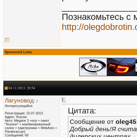
_______________
Познакомьтесь с 
http://olegdobrotin
Sponsored Links
04.11.2013, 20:54
Лагуновод
Интересующийся
Цитата:
Регистрация: 15.07.2013
Адрес: Russia
Сообщение от
oleg45
Авто: Megane 3 +esp + пакет
"Ксенон" + комбинированный
Добрый день!Я счит
салон + парктроники + WebAsto +
Pandora(can)
дилерских центрах.
Сообщений: 69