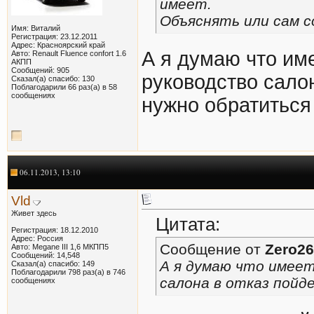
имеет.
Объяснять или сам 
Имя: Виталий
Регистрация: 23.12.2011
Адрес: Красноярский край
А я думаю что име
Авто: Renault Fluence confort 1.6
АКПП
Сообщений: 905
руководство салон
Сказал(а) спасибо: 130
Поблагодарили 66 раз(а) в 58
сообщениях
нужно обратиться 
06.11.2013, 13:10
Vld
Живет здесь
Цитата:
Регистрация: 18.12.2010
Адрес: Россия
Сообщение от
Zero26
Авто: Megane III 1,6 МКПП5
Сообщений: 14,548
А я думаю что имеет
Сказал(а) спасибо: 149
Поблагодарили 798 раз(а) в 746
салона в отказ пойд
сообщениях