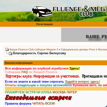
Регистрация
Форум Fluence-Club.ru|Форум Megane-3
«
Официальные дилеры Рено
«
Москва
Благодарность Сергею Белоусову
Важная информация
Вся информация по клубной атрибутике
Здесь!
Собираем
FAQ
по Renault Fluence
Если не знаете в какой теме спросить
Задайте вопрос здесь!
Отчеты
владельцев о покупке автомобиля
Купившие авто, не за
Внима
ПЛАНИРУЕМ ВСТРЕЧИ КЛУБА
МОСКВА
ПИТЕР
Правила форума
ЧИТАТЬ ВСЕМ!