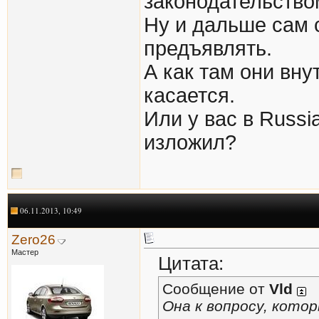
законодательство
Ну и дальше сам 
предъявлять.
А как там они внут
касается.
Или у вас в Russi
изложил?
06.11.2013, 10:49
Zero26
Мастер
Цитата:
Сообщение от
Vld
Она к вопросу, кото