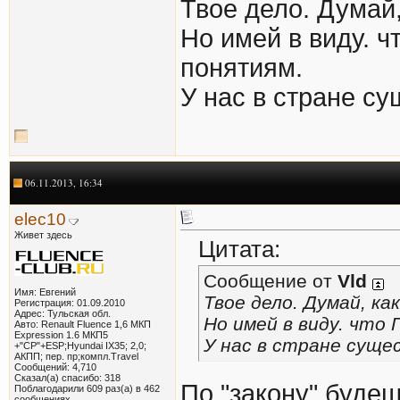
Твое дело. Думай,
Но имей в виду. ч
понятиям.
У нас в стране с
06.11.2013, 16:34
elec10
Живет здесь
Цитата:
Сообщение от
Vld
Имя: Евгений
Твое дело. Думай, ка
Регистрация: 01.09.2010
Адрес: Тульская обл.
Но имей в виду. что 
Авто: Renault Fluence 1,6 МКП
Expression 1.6 МКП5
У нас в стране суще
+"СР"+ESP;Hyundai IX35; 2,0;
АКПП; пер. пр;компл.Travel
Сообщений: 4,710
Сказал(а) спасибо: 318
По "закону" будеш
Поблагодарили 609 раз(а) в 462
сообщениях