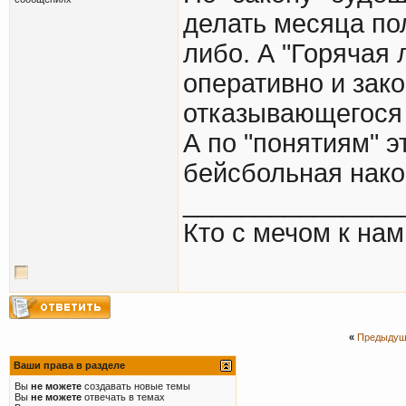
делать месяца по
либо. А "Горячая 
оперативно и зак
отказывающегося 
А по "понятиям" э
бейсбольная након
_______________
Кто с мечом к нам 
«
Предыдущ
Ваши права в разделе
Вы
не можете
создавать новые темы
Вы
не можете
отвечать в темах