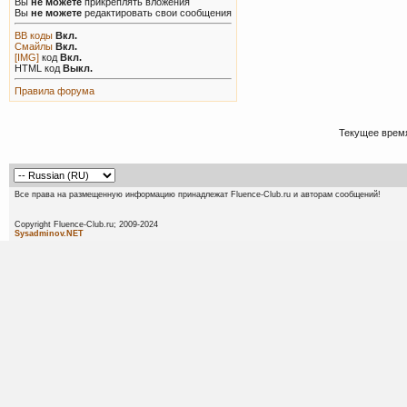
Вы
не можете
прикреплять вложения
Вы
не можете
редактировать свои сообщения
BB коды
Вкл.
Смайлы
Вкл.
[IMG]
код
Вкл.
HTML код
Выкл.
Правила форума
Текущее врем
Все права на размещенную информацию принадлежат Fluence-Club.ru и авторам сообщений!
Copyright Fluence-Club.ru; 20
Sysadminov.NET