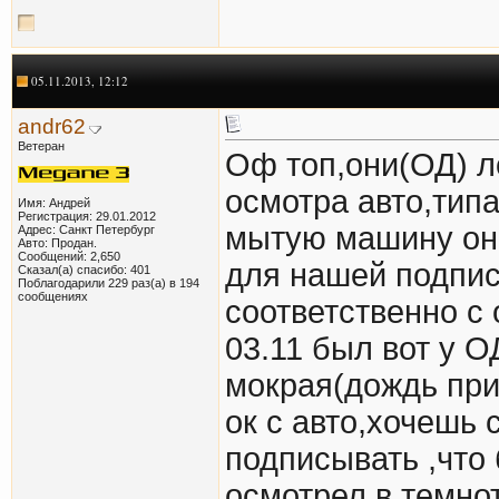
05.11.2013, 12:12
andr62
Ветеран
Оф топ,они(ОД) ло
осмотра авто,типа
Имя: Андрей
Регистрация: 29.01.2012
мытую машину они
Адрес: Санкт Петербург
Авто: Продан.
Сообщений: 2,650
для нашей подпис
Сказал(а) спасибо: 401
Поблагодарили 229 раз(а) в 194
сообщениях
соответственно с
03.11 был вот у О
мокрая(дождь при
ок с авто,хочешь 
подписывать ,что 
осмотрел в темнот