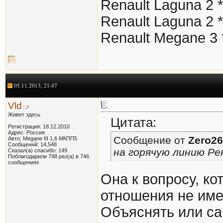
Renault Laguna 2 
Renault Laguna 2 
Renault Megane 3 
05.11.2013, 21:47
Vld
Живет здесь
Цитата:
Регистрация: 18.12.2010
Адрес: Россия
Сообщение от
Zero26
Авто: Megane III 1,6 МКПП5
Сообщений: 14,548
на горячую линию Ре
Сказал(а) спасибо: 149
Поблагодарили 798 раз(а) в 746
сообщениях
Она к вопросу, ко
отношения не име
Объяснять или с