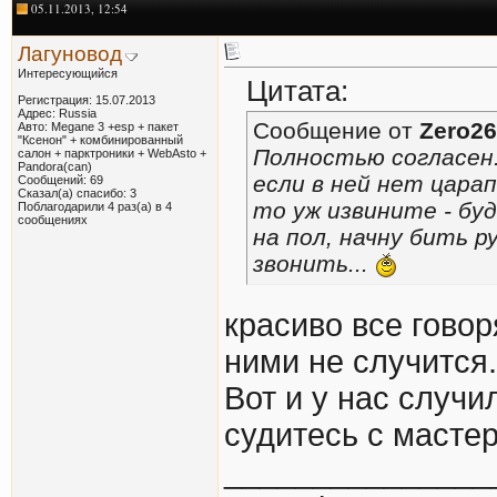
05.11.2013, 12:54
Лагуновод
Интересующийся
Цитата:
Регистрация: 15.07.2013
Адрес: Russia
Сообщение от
Zero26
Авто: Megane 3 +esp + пакет
"Ксенон" + комбинированный
Полностью согласен.
салон + парктроники + WebAsto +
Pandora(can)
если в ней нет царап
Сообщений: 69
Сказал(а) спасибо: 3
то уж извините - бу
Поблагодарили 4 раз(а) в 4
сообщениях
на пол, начну бить р
звонить...
красиво все говор
ними не случится.
Вот и у нас случи
судитесь с масте
_______________