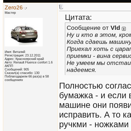
Zero26
Мастер
Цитата:
Сообщение от
Vld
Ну и кто в этом, кр
Когда сдаешь машин
Приехал хоть с цара
Имя: Виталий
приемки - вина серви
Регистрация: 23.12.2011
Адрес: Красноярский край
Не умеем мы отстаив
Авто: Renault Fluence confort 1.6
АКПП
надеемся.
Сообщений: 905
Сказал(а) спасибо: 130
Поблагодарили 66 раз(а) в 58
сообщениях
Полностью соглас
бумажка - и если 
машине они появил
исправить. А то ка
ручкми - ножками 