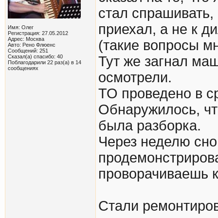
стал спрашивать, 
приехал, а не к д
Имя: Олег
Регистрация: 27.05.2012
Адрес: Москва
(такие вопросы м
Авто: Рено Флюенс
Сообщений: 251
Сказал(а) спасибо: 40
Тут же загнал ма
Поблагодарили 22 раз(а) в 14
сообщениях
осмотрели.
ТО проведено в с
Обнаружилось, чт
была разборка.
Через неделю сно
продемонстрирова
проворачиваешь ко
Стали ремонтиров