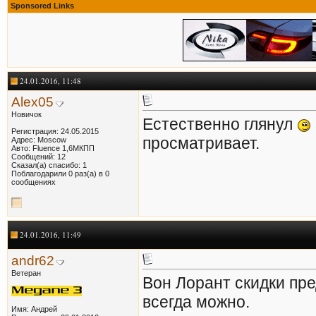
Sponsored Links
24.01.2016, 11:48
Alex05
Новичок
Естественно глянул
Регистрация: 24.05.2015
просматривает.
Адрес: Moscow
Авто: Fluence 1,6МКПП
Сообщений: 12
Сказал(а) спасибо: 1
Поблагодарили 0 раз(а) в 0
сообщениях
24.01.2016, 11:49
andr62
Ветеран
Вон Лорант скидки пре
всегда можно.
Имя: Андрей