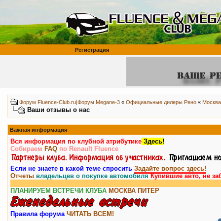
Регистрация
Форум Fluence-Club.ru|Форум Megane-3
«
Официальные дилеры Рено
«
Москва
Ваши отзывы о нас
Важная информация
Вся информация по клубной атрибутике
Здесь!
Собираем
FAQ
по Renault Fluence
Если не знаете в какой теме спросить
Задайте вопрос здесь!
Отчеты
владельцев о покупке автомобиля
Купившие авто, не за
ПЛАНИРУЕМ ВСТРЕЧИ КЛУБА
МОСКВА
ПИТЕР
Правила форума
ЧИТАТЬ ВСЕМ!