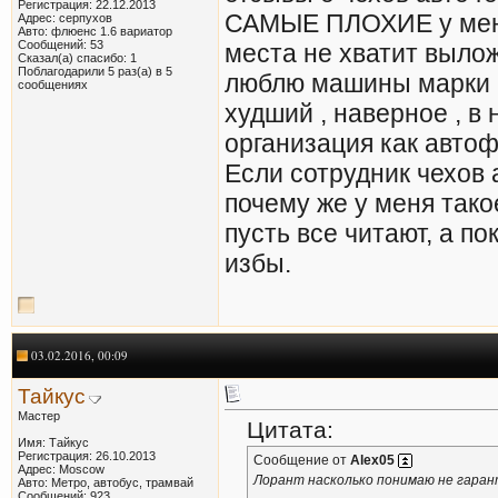
Регистрация: 22.12.2013
САМЫЕ ПЛОХИЕ у меня
Адрес: серпухов
Авто: флюенс 1.6 вариатор
Сообщений: 53
места не хватит вылож
Сказал(а) спасибо: 1
Поблагодарили 5 раз(а) в 5
люблю машины марки Р
сообщениях
худший , наверное , в
организация как автофр
Если сотрудник чехов 
почему же у меня тако
пусть все читают, а по
избы.
03.02.2016, 00:09
Тайкус
Мастер
Цитата:
Имя: Тайкус
Регистрация: 26.10.2013
Сообщение от
Alex05
Адрес: Moscow
Лорант насколько понимаю не гаран
Авто: Метро, автобус, трамвай
Сообщений: 923