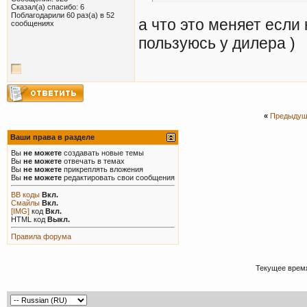
Сказал(а) спасибо: 6
Поблагодарили 60 раз(а) в 52
а что это меняет если
сообщениях
пользуюсь у дилера )
«
Предыдущ
Ваши права в разделе
Вы
не можете
создавать новые темы
Вы
не можете
отвечать в темах
Вы
не можете
прикреплять вложения
Вы
не можете
редактировать свои сообщения
BB коды
Вкл.
Смайлы
Вкл.
[IMG]
код
Вкл.
HTML код
Выкл.
Правила форума
Текущее врем