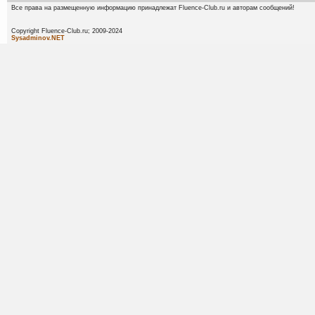
Все права на размещенную информацию принадлежат Fluence-Club.ru и авторам сообщений!
Copyright Fluence-Club.ru; 20
Sysadminov.NET