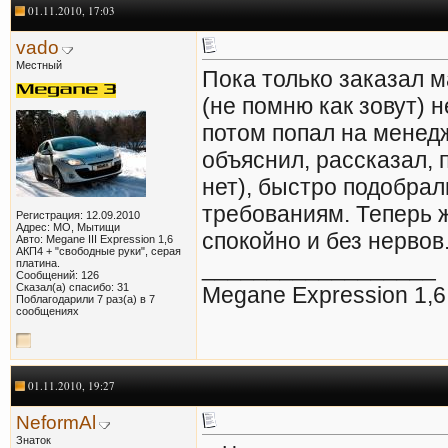
01.11.2010, 17:03
vado
Местный
Пока только заказал 
(не помню как зовут) н
потом попал на менед
объяснил, рассказал, п
нет), быстро подобра
требованиям. Теперь ж
Регистрация: 12.09.2010
Адрес: МО, Мытищи
спокойно и без нервов
Авто: Megane III Expression 1,6
AКП4 + "свободные руки", серая
__________________
платина.
Сообщений: 126
Сказал(а) спасибо: 31
Megane Expression 1,6
Поблагодарили 7 раз(а) в 7
сообщениях
01.11.2010, 19:27
NeformAl
Знаток