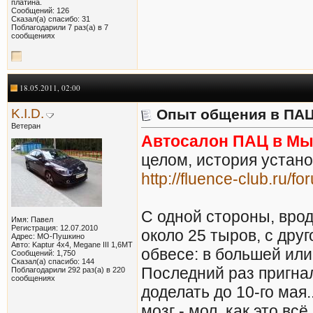
платина.
Сообщений: 126
Сказал(а) спасибо: 31
Поблагодарили 7 раз(а) в 7
сообщениях
18.05.2011, 02:00
K.I.D.
Опыт общения в ПАЦ 
Ветеран
Автосалон ПАЦ в Мыт
целом, история устано
http://fluence-club.ru
С одной стороны, вро
Имя: Павел
Регистрация: 12.07.2010
около 25 тыров, с дру
Адрес: МО-Пушкино
Авто: Kaptur 4х4, Megane III 1,6MT
обвесе: в большей или
Сообщений: 1,750
Сказал(а) спасибо: 144
Последний раз пригна
Поблагодарили 292 раз(а) в 220
сообщениях
доделать до 10-го мая
мозг - мол, как это вс