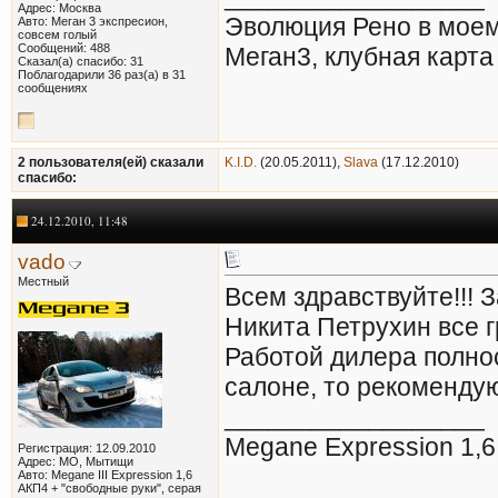
Адрес: Москва
Эволюция Рено в моем 
Авто: Меган 3 экспресион,
совсем голый
Сообщений: 488
Меган3, клубная карт
Сказал(а) спасибо: 31
Поблагодарили 36 раз(а) в 31
сообщениях
2 пользователя(ей) сказали
K.I.D.
(20.05.2011),
Slava
(17.12.2010)
cпасибо:
24.12.2010, 11:48
vado
Местный
Всем здравствуйте!!!
Никита Петрухин все г
Работой дилера полнос
салоне, то рекоменду
__________________
Megane Expression 1,6
Регистрация: 12.09.2010
Адрес: МО, Мытищи
Авто: Megane III Expression 1,6
AКП4 + "свободные руки", серая