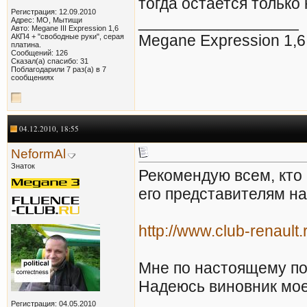
тогда остается только 
Регистрация: 12.09.2010
__________________
Адрес: МО, Мытищи
Авто: Megane III Expression 1,6
Megane Expression 1,6
AКП4 + "свободные руки", серая
платина.
Сообщений: 126
Сказал(а) спасибо: 31
Поблагодарили 7 раз(а) в 7
сообщениях
04.12.2010, 18:55
NeformAl
Знаток
Рекомендую всем, кто
его представителям на
http://www.club-renault.
Мне по настоящему по
Надеюсь виновник мое
__________________
Регистрация: 04.05.2010