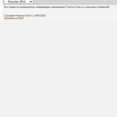
Все права на размещенную информацию принадлежат Fluence-Club.ru и авторам сообщений!
Copyright Fluence-Club.ru; 20
Sysadminov.NET