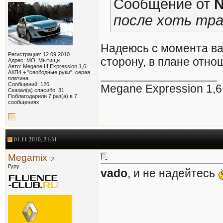
Сообщение от
N
после хоть тра
Надеюсь с момента ва
Регистрация: 12.09.2010
сторону, в плане отно
Адрес: МО, Мытищи
Авто: Megane III Expression 1,6
__________________
AКП4 + "свободные руки", серая
платина.
Сообщений: 126
Megane Expression 1,6
Сказал(а) спасибо: 31
Поблагодарили 7 раз(а) в 7
сообщениях
01.11.2010, 21:31
Megamix
Гуру
vado
, и не надейтесь