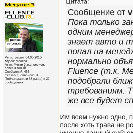
Цитата:
Сообщение от
v
Пока только за
одним менеджер
знает авто и т
попал на менед
Регистрация: 04.05.2010
нормально объя
Адрес: Москва
Авто: Меган 3 экспресион,
совсем голый
Fluence (т.к. 
Сообщений: 488
Сказал(а) спасибо: 31
подобрали бли
Поблагодарили 36 раз(а) в 31
сообщениях
требованиям. Т
же все будет сп
Им всем нужно одно, п
после хоть трава не р
именно данный субъек