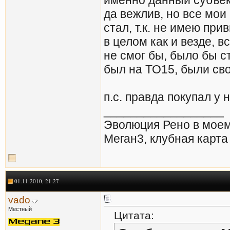
да вежлив, но все мои
стал, т.к. не имею при
в целом как и везде, в
не смог бы, было бы с
был на ТО15, были св
п.с. правда покупал у 
__________________
Эволюция Рено в моем 
Меган3, клубная карт
01.11.2010, 21:27
vado
Местный
Цитата: