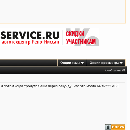
Опции темы
Опции просмотра
Сообщение #
1
 и потом когда тронулся еще через секунду...что это могло быть??? АБС