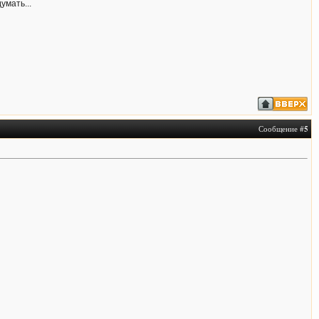
умать...
Сообщение #
5