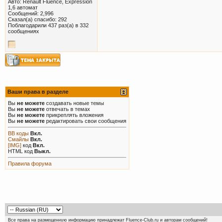
Авто: Renault Fluence, Expression
1,6 автомат
Сообщений: 2,996
Сказал(а) спасибо: 292
Поблагодарили 437 раз(а) в 332
сообщениях
Ваши права в разделе
Вы
не можете
создавать новые темы
Вы
не можете
отвечать в темах
Вы
не можете
прикреплять вложения
Вы
не можете
редактировать свои сообщения
BB коды
Вкл.
Смайлы
Вкл.
[IMG]
код
Вкл.
HTML код
Выкл.
Правила форума
Все права на размещенную информацию принадлежат Fluence-Club.ru и авторам сообщений!