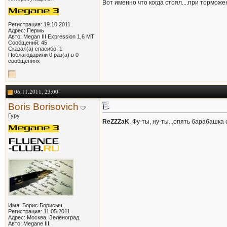
Вот именно что когда стоял....при торможе
Регистрация: 19.10.2011
Адрес: Пермь
Авто: Megan III Expression 1,6 MT
Сообщений: 45
Сказал(а) спасибо: 1
Поблагодарили 0 раз(а) в 0
сообщениях
06.11.2011, 23:00
Boris Borisovich
Гуру
ReZZZaK
, Фу-ты, ну-ты...опять барабашка с
Имя: Борис Борисыч
Регистрация: 11.05.2011
Адрес: Москва, Зеленоград.
Авто: Megane III.