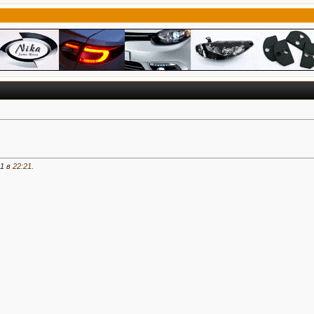
11 в
22:21
.