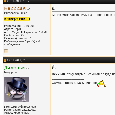
06.11.2011, 23:17
ReZZZaK
Интересующийся
Борис, барабашка шумит, а не реально в пе
Регистрация: 19.10.2011
Адрес: Пермь
Авто: Megan III Expression 1,6 MT
Сообщений: 45
Сказал(а) спасибо: 1
Поблагодарили 0 раз(а) в 0
сообщениях
07.11.2011, 05:18
Димоныч
Модератор
ReZZZaK
, тему закрыл....сам нашел куда 
__________________
www.su-shef.ru Клуб кулинаров
Имя: Дмитрий Вованович
Регистрация: 26.02.2011
Адрес: Красноярск