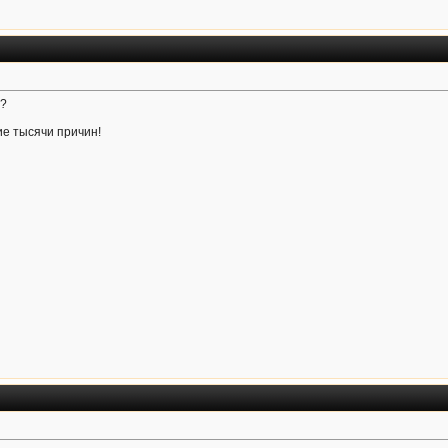
и?
е тысячи причин!