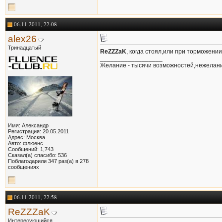
06.11.2011, 22:08
alex26
Тринадцатый
ReZZZaK
, когда стоял,или при торможени
__________________
Желание - тысячи возможностей,нежелани
Имя: Александр
Регистрация: 20.05.2011
Адрес: Москва
Авто: флюенс
Сообщений: 1,743
Сказал(а) спасибо: 536
Поблагодарили 347 раз(а) в 278
сообщениях
06.11.2011, 22:58
ReZZZaK
Интересующийся