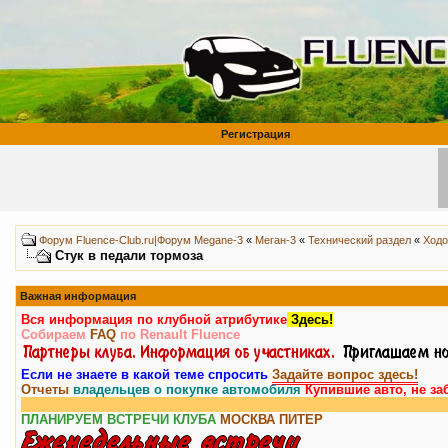
Регистрация
Форум Fluence-Club.ru|Форум Megane-3
«
Меган-3
«
Технический раздел
«
Ходо
Стук в педали тормоза
Важная информация
Вся информация по клубной атрибутике
Здесь!
Собираем
FAQ
по Renault Fluence
Если не знаете в какой теме спросить
Задайте вопрос здесь!
Отчеты
владельцев о покупке автомобиля
Купившие авто, не за
ПЛАНИРУЕМ ВСТРЕЧИ КЛУБА
МОСКВА
ПИТЕР