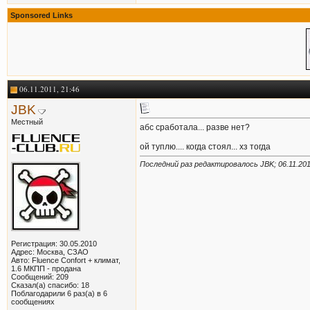
Sponsored Links
06.11.2011, 21:46
JBK
Местный
абс сработала... разве нет?
ой туплю.... когда стоял... хз тогда
Последний раз редактировалось JBK; 06.11.20
Регистрация: 30.05.2010
Адрес: Москва, СЗАО
Авто: Fluence Confort + климат,
1.6 МКПП - продана
Сообщений: 209
Сказал(а) спасибо: 18
Поблагодарили 6 раз(а) в 6
сообщениях