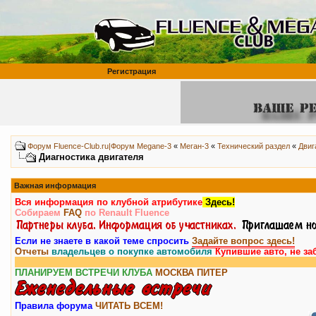
Регистрация
Форум Fluence-Club.ru|Форум Megane-3
«
Меган-3
«
Технический раздел
«
Двиг
Диагностика двигателя
Важная информация
Вся информация по клубной атрибутике
Здесь!
Собираем
FAQ
по Renault Fluence
Если не знаете в какой теме спросить
Задайте вопрос здесь!
Отчеты
владельцев о покупке автомобиля
Купившие авто, не за
ПЛАНИРУЕМ ВСТРЕЧИ КЛУБА
МОСКВА
ПИТЕР
Правила форума
ЧИТАТЬ ВСЕМ!