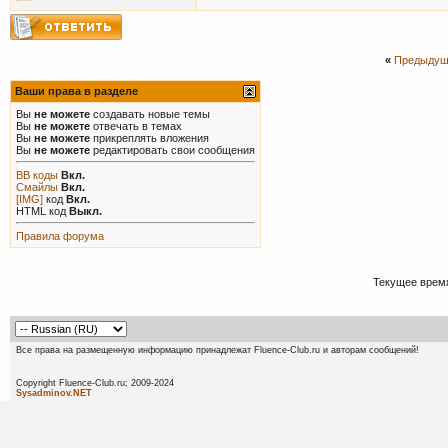
«
Предыдущ
Ваши права в разделе
Вы
не можете
создавать новые темы
Вы
не можете
отвечать в темах
Вы
не можете
прикреплять вложения
Вы
не можете
редактировать свои сообщения
BB коды
Вкл.
Смайлы
Вкл.
[IMG]
код
Вкл.
HTML код
Выкл.
Правила форума
Текущее врем
Все права на размещенную информацию принадлежат Fluence-Club.ru и авторам сообщений!
Copyright Fluence-Club.ru; 20
Sysadminov.NET