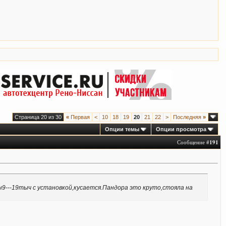
Страница 20 из 30
«
Первая
<
10
18
19
20
21
22
>
Последняя
»
Опции темы
Опции просмотра
Сообщение #
191
ан9---19тыч с установкой,кусается.Пандора это круто,стояла на