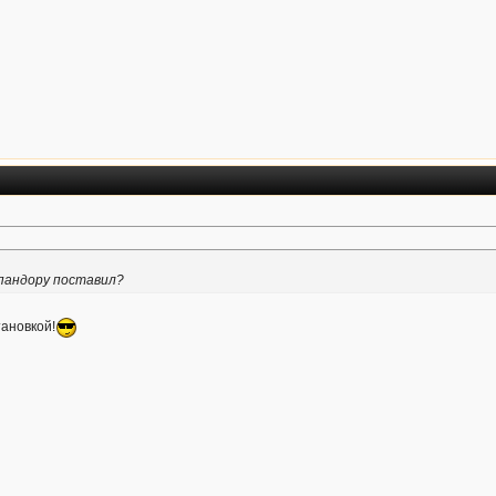
пандору поставил?
тановкой!