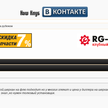
за рубежом
лкой,шерхан на флю подходит но у многих глючит и цена у диллера на шерх
 знал.,но нужен толковый установщик.