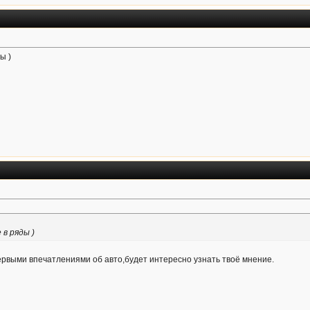
ы )
 в ряды )
выми впечатлениями об авто,будет интересно узнать твоё мнение.