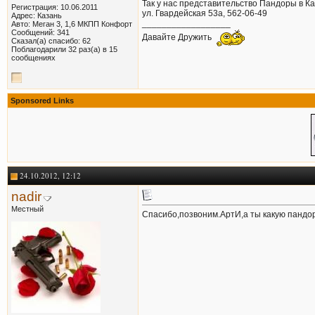
Так у нас представительство Пандоры в Ка
Регистрация: 10.06.2011
ул. Гвардейская 53а, 562-06-49
Адрес: Казань
__________________
Авто: Меган 3, 1,6 МКПП Конфорт
Сообщений: 341
Давайте Дружить
Сказал(а) спасибо: 62
Поблагодарили 32 раз(а) в 15
сообщениях
Sponsored Links
24.10.2012, 12:12
nadir
Местный
Спасибо,позвоним.АртИ,а ты какую пандо