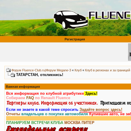
Регистрация
Форум Fluence-Club.ru|Форум Megane-3
«
Клуб
«
Клуб в регионах и за границей
ТАТАРСТАН, откликнись!
Важная информация
Вся информация по клубной атрибутике
Здесь!
Собираем
FAQ
по Renault Fluence
Если не знаете в какой теме спросить
Задайте вопрос здесь!
Отчеты
владельцев о покупке автомобиля
Купившие авто, не за
ПЛАНИРУЕМ ВСТРЕЧИ КЛУБА
МОСКВА
ПИТЕР