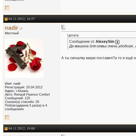
04.11.2012, 16:57
nadir
Местный
Цитата:
Сообщение от
AlexeySim
Да машина для семьи очень удобная ,
А ты сигналку какую поставил?а то я ещё н
Имя: nadir
Регистрация: 20.04.2012
Адрес: г.Казань
Авто: Renault Fluence Confort
Сообщений: 125
Сказал(а) спасибо: 25
Поблагодарили 5 раз(а) в 4
сообщениях
04.11.2012, 19:00