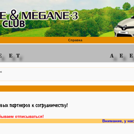
Справка
«
бываем отписываться!
Внимание, у нас есть
раз