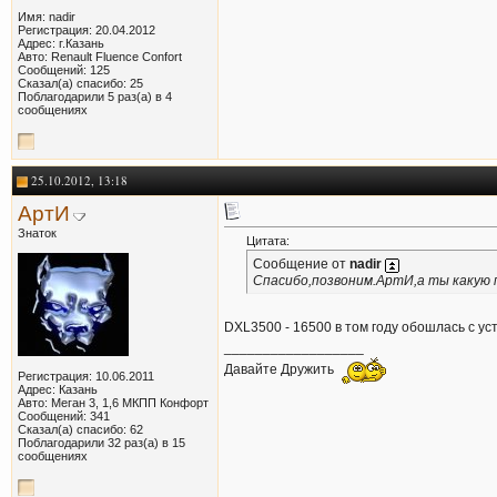
Имя: nadir
Регистрация: 20.04.2012
Адрес: г.Казань
Авто: Renault Fluence Confort
Сообщений: 125
Сказал(а) спасибо: 25
Поблагодарили 5 раз(а) в 4
сообщениях
25.10.2012, 13:18
АртИ
Знаток
Цитата:
Сообщение от
nadir
Спасибо,позвоним.АртИ,а ты какую 
DXL3500 - 16500 в том году обошлась с ус
__________________
Давайте Дружить
Регистрация: 10.06.2011
Адрес: Казань
Авто: Меган 3, 1,6 МКПП Конфорт
Сообщений: 341
Сказал(а) спасибо: 62
Поблагодарили 32 раз(а) в 15
сообщениях