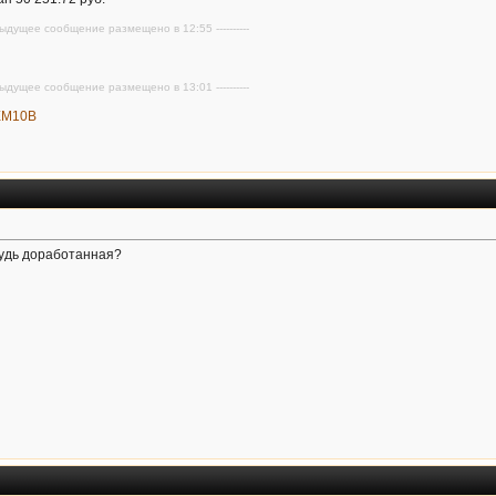
редыдущее сообщение размещено в 12:55 ----------
редыдущее сообщение размещено в 13:01 ----------
1EM10B
будь доработанная?