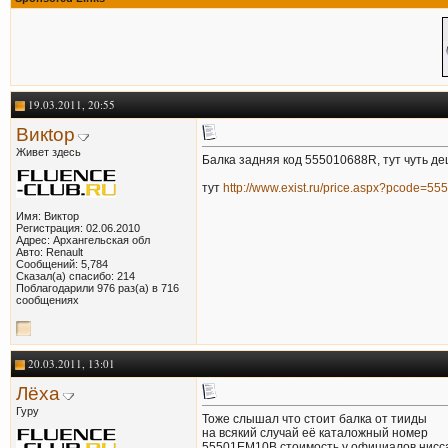
19.03.2011, 20:55
Викtор
Живет здесь
Балка задняя код 555010688R, тут чуть д
тут
http://www.exist.ru/price.aspx?pcode=5
Имя: Виктор
Регистрация: 02.06.2010
Адрес: Архангельская обл
Авто: Renault
Сообщений: 5,784
Сказал(а) спасибо: 214
Поблагодарили 976 раз(а) в 716
сообщениях
20.03.2011, 13:01
Лёха
Гуру
Тоже слышал что стоит балка от тииды
на всякий случай её каталожный номер
55501EM10B стоимость у официалов нисса