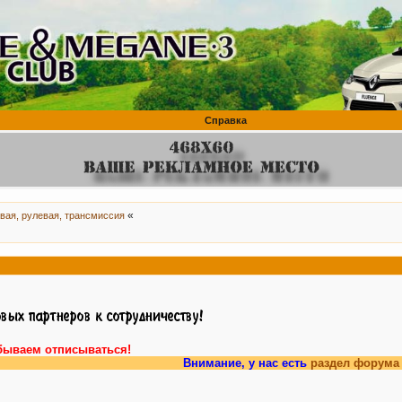
Справка
«
вая, рулевая, трансмиссия
бываем отписываться!
Внимание, у нас есть
раздел форума
для влад