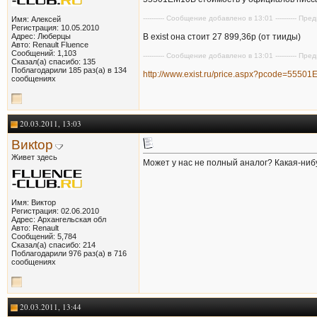
---------- Сообщение добавлено в 13:01 ---------- П
Имя: Алексей
Регистрация: 10.05.2010
Адрес: Люберцы
В exist она стоит 27 899,36р (от тииды)
Авто: Renault Fluence
Сообщений: 1,103
---------- Сообщение добавлено в 13:01 ---------- П
Сказал(а) спасибо: 135
Поблагодарили 185 раз(а) в 134
http://www.exist.ru/price.aspx?pcode=5550
сообщениях
20.03.2011, 13:03
Викtор
Живет здесь
Может у нас не полный аналог? Какая-ни
Имя: Виктор
Регистрация: 02.06.2010
Адрес: Архангельская обл
Авто: Renault
Сообщений: 5,784
Сказал(а) спасибо: 214
Поблагодарили 976 раз(а) в 716
сообщениях
20.03.2011, 13:44