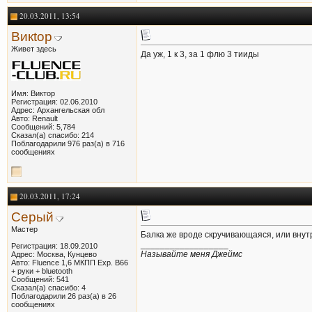
20.03.2011, 13:54
Викtор
Живет здесь
Да уж, 1 к 3, за 1 флю 3 тииды
Имя: Виктор
Регистрация: 02.06.2010
Адрес: Архангельская обл
Авто: Renault
Сообщений: 5,784
Сказал(а) спасибо: 214
Поблагодарили 976 раз(а) в 716
сообщениях
20.03.2011, 17:24
Серый
Мастер
Балка же вроде скручивающаяся, или внутр
__________________
Регистрация: 18.09.2010
Называйте меня Джеймс
Адрес: Москва, Кунцево
Авто: Fluence 1,6 МКПП Exp. В66
+ руки + bluetooth
Сообщений: 541
Сказал(а) спасибо: 4
Поблагодарили 26 раз(а) в 26
сообщениях