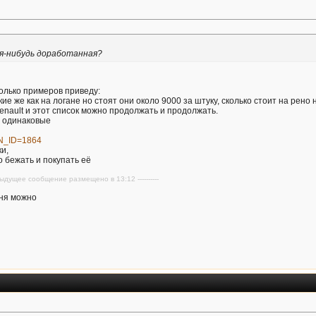
ая-нибудь доработанная?
олько примеров приведу:
такие же как на логане но стоят они около 9000 за штуку, сколько стоит на ре
р renault и этот список можно продолжать и продолжать.
о одинаковые
ION_ID=1864
и,
о бежать и покупать её
редыдущее сообщение размещено в 13:12 ----------
ня можно