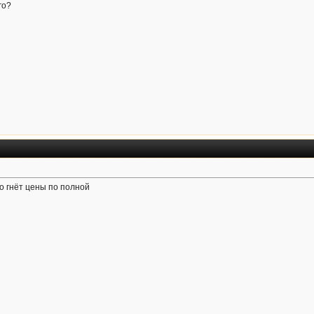
го?
о гнёт цены по полной