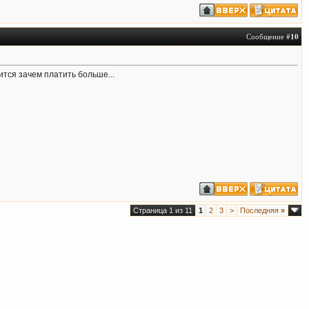
Сообщение #
10
ится зачем платить больше...
Страница 1 из 11
1
2
3
>
Последняя
»