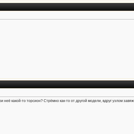
и неё какой-то торсион? Стрёмно как-то от другой модели, вдруг узлом завя