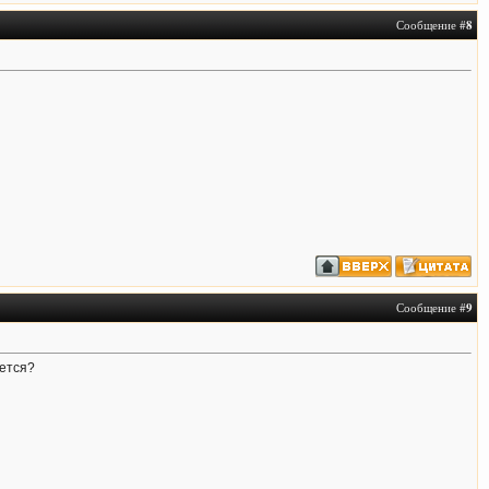
Сообщение #
8
Сообщение #
9
жется?