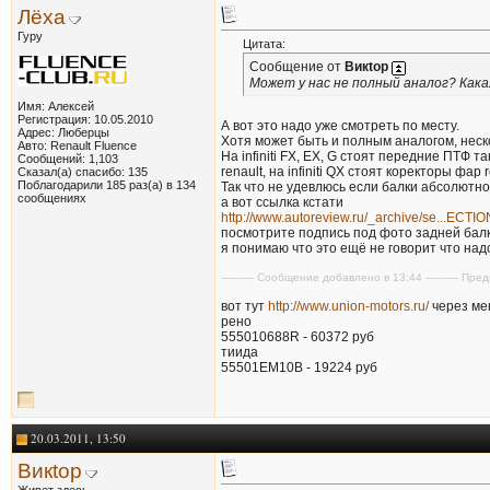
Лёха
Гуру
Цитата:
Сообщение от
Викtор
Может у нас не полный аналог? Как
Имя: Алексей
Регистрация: 10.05.2010
А вот это надо уже смотреть по месту.
Адрес: Люберцы
Хотя может быть и полным аналогом, неск
Авто: Renault Fluence
На infiniti FX, EX, G стоят передние ПТФ 
Сообщений: 1,103
renault, на infiniti QX стоят коректоры фа
Сказал(а) спасибо: 135
Поблагодарили 185 раз(а) в 134
Так что не удевлюсь если балки абсолютн
сообщениях
а вот ссылка кстати
http://www.autoreview.ru/_archive/se...ECT
посмотрите подпись под фото задней балк
я понимаю что это ещё не говорит что над
---------- Сообщение добавлено в 13:44 ---------- П
вот тут
http://www.union-motors.ru/
через ме
рено
555010688R - 60372 руб
тиида
55501EM10B - 19224 руб
20.03.2011, 13:50
Викtор