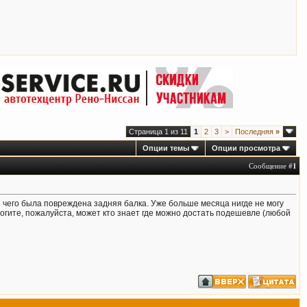
Страница 1 из 11
1
2
3
>
Последняя
»
Опции темы
Опции просмотра
Сообщение #
1
е чего была повреждена задняя балка. Уже больше месяца нигде не могу
омогите, пожалуйста, может кто знает где можно достать подешевле (любой