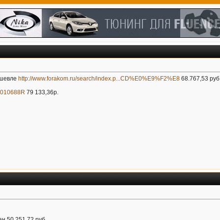
ешевле
http://www.forakom.ru/search/index.p...CD%E0%E9%F2%E8
68.767,53 руб
55010688R
79 133,36р.
н 50 251.72 руб.