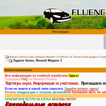
Регистрация
Форум Fluence-Club.ru|Форум Megane-3
«
Меган-3
«
Технический раздел
«
Ходо
Задняя балка. Renault Megane 3
Важная информация
Вся информация по клубной атрибутике
Здесь!
Собираем
FAQ
по Renault Fluence
Если не знаете в какой теме спросить
Задайте вопрос здесь!
Отчеты
владельцев о покупке автомобиля
Купившие авто, не за
ПЛАНИРУЕМ ВСТРЕЧИ КЛУБА
МОСКВА
ПИТЕР