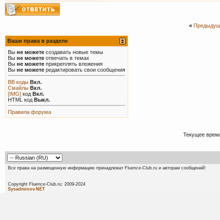
«
Предыдущ
Ваши права в разделе
Вы
не можете
создавать новые темы
Вы
не можете
отвечать в темах
Вы
не можете
прикреплять вложения
Вы
не можете
редактировать свои сообщения
BB коды
Вкл.
Смайлы
Вкл.
[IMG]
код
Вкл.
HTML код
Выкл.
Правила форума
Текущее врем
Все права на размещенную информацию принадлежат Fluence-Club.ru и авторам сообщений!
Copyright Fluence-Club.ru; 20
Sysadminov.NET