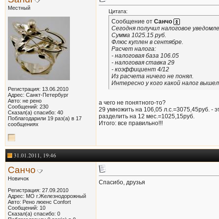
Местный
Цитата:
Сообщение от
Санчо
Сегодня получил налоговое уведомле
Сумма 1025.15 руб.
Флюс куплен в сентябре.
Расчет налога:
- налоговая база 106.05
- налоговая ставка 29
- коэффициент 4/12
Из расчета ничего не понял.
Интересно у кого какой налог выше
Регистрация: 13.06.2010
Адрес: Санкт-Петербург
Авто: не рено
а чего не понятного-то?
Сообщений: 230
29 умножить на 106,05 л.с.=3075,45руб. - э
Сказал(а) спасибо: 40
разделить на 12 мес.=1025,15руб.
Поблагодарили 19 раз(а) в 17
Итого: все правильно!!!
сообщениях
31.01.2011, 19:46
Санчо
Новичок
Спасибо, друзья
Регистрация: 27.09.2010
Адрес: МО г.Железнодорожный
Авто: Рено люенс Confort
Сообщений: 10
Сказал(а) спасибо: 0