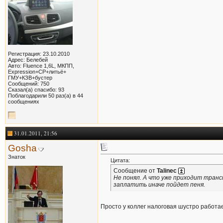
Регистрация: 23.10.2010
Адрес: Белебей
Авто: Fluence 1,6L, МКПП,
Expression+СР+литьё+
ГМУ+КЗВ+бустер
Сообщений: 750
Сказал(а) спасибо: 93
Поблагодарили 50 раз(а) в 44
сообщениях
31.01.2011, 21:56
Gosha
Знаток
Цитата:
Сообщение от
Talinec
Не понял. А что уже приходит транс
заплатить иначе пойдет пеня.
Просто у коллег налоговая шустро работа