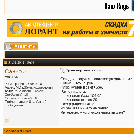
31.01.2011, 19:06
Санчо
Транспортный налог
Новичок
Сегодня получил налоговое уведомление н
Сумма 1025.15 руб.
Регистрация: 27.09.2010
Флюс куплен в сентябре.
Адрес: МО г.Железнодорожный
Авто: Рено люенс Confort
Расчет налога:
Сообщений: 10
- налоговая база 106.05
Сказал(а) спасибо: 0
- налоговая ставка 29
Поблагодарили 0 раз(а) в 0
- коэффициент 4/12
сообщениях
Из расчета ничего не понял.
Интересно у кого какой налог вышел?
Sponsored Links