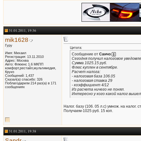
31.01.2011, 19:36
mik1628
Гуру
Цитата:
Имя: Михаил
Сообщение от
Санчо
Регистрация: 13.11.2010
Сегодня получил налоговое уведомле
Адрес: Москва
Сумма 1025.15 руб.
Авто: Флюенс 1.6 МКПП
Флюс куплен в сентябре.
комфорт,рестайл,мультимедия,
Расчет налога:
Круиз
Сообщений: 1,437
- налоговая база 106.05
Сказал(а) спасибо: 326
- налоговая ставка 29
Поблагодарили 214 раз(а) в 171
- коэффициент 4/12
сообщениях
Из расчета ничего не понял.
Интересно у кого какой налог выше
Налог. базу (106. 05 л.с) умнож. на налог. 
Получаем-1025 руб. 15 коп.
31.01.2011, 19:38
Sandr