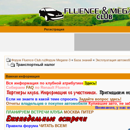
Регистрация
Форум Fluence-Club.ru|Форум Megane-3
«
База знаний
«
Эксплуатация автомоб
Транспортный налог
Важная информация
Вся информация по клубной атрибутике
Здесь!
Собираем
FAQ
по Renault Fluence
Если не знаете в какой теме спросить
Задайте вопрос здесь!
Отчеты
владельцев о покупке автомобиля
Купившие авто, не за
Внимание, у нас есть
ра
ПЛАНИРУЕМ ВСТРЕЧИ КЛУБА
МОСКВА
ПИТЕР
Правила форума
ЧИТАТЬ ВСЕМ!