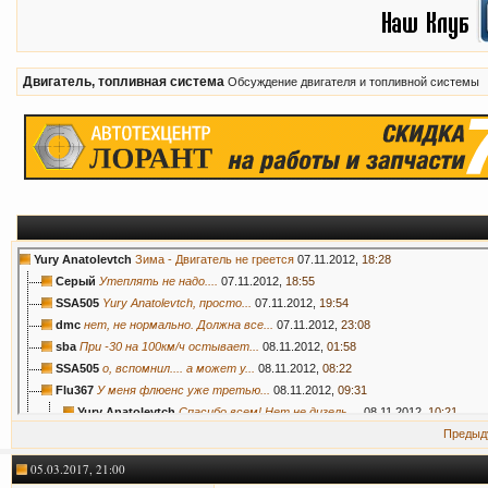
Двигатель, топливная система
Обсуждение двигателя и топливной системы
Yury Anatolevtch
Зима - Двигатель не греется
07.11.2012,
18:28
Серый
Утеплять не надо....
07.11.2012,
18:55
SSA505
Yury Anatolevtch, просто...
07.11.2012,
19:54
dmc
нет, не нормально. Должна все...
07.11.2012,
23:08
sba
При -30 на 100км/ч остывает...
08.11.2012,
01:58
SSA505
о, вспомнил.... а может у...
08.11.2012,
08:22
Flu367
У меня флюенс уже третью...
08.11.2012,
09:31
Yury Anatolevtch
Спасибо всем! Нет не дизель....
08.11.2012,
10:21
elec10
:lol::good:
09.11.2012,
21:30
Предыд
neo349
Единственно как можно решить...
10.11.2012,
06:39
05.03.2017, 21:00
автолюбитель
Глупсти не говорите....
10.11.2012,
10:23