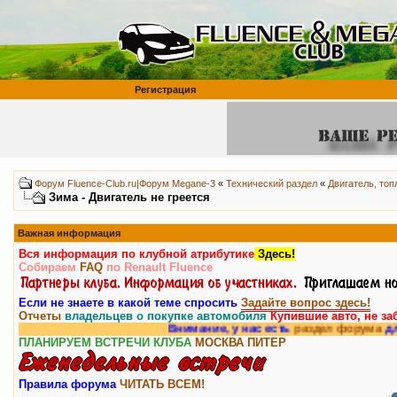
Регистрация
Форум Fluence-Club.ru|Форум Megane-3
«
Технический раздел
«
Двигатель, то
Зима - Двигатель не греется
Важная информация
Вся информация по клубной атрибутике
Здесь!
Собираем
FAQ
по Renault Fluence
Если не знаете в какой теме спросить
Задайте вопрос здесь!
Отчеты
владельцев о покупке автомобиля
Купившие авто, не за
Внимание, у нас есть
раздел форума
для в
ПЛАНИРУЕМ ВСТРЕЧИ КЛУБА
МОСКВА
ПИТЕР
Правила форума
ЧИТАТЬ ВСЕМ!