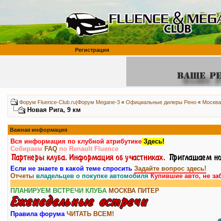
Регистрация
Форум Fluence-Club.ru|Форум Megane-3
«
Официальные дилеры Рено
«
Москва
Новая Рига, 9 км
Важная информация
Вся информация по клубной атрибутике
Здесь!
Собираем
FAQ
по Renault Fluence
Если не знаете в какой теме спросить
Задайте вопрос здесь!
Отчеты
владельцев о покупке автомобиля
Купившие авто, не за
ПЛАНИРУЕМ ВСТРЕЧИ КЛУБА
МОСКВА
ПИТЕР
Правила форума
ЧИТАТЬ ВСЕМ!