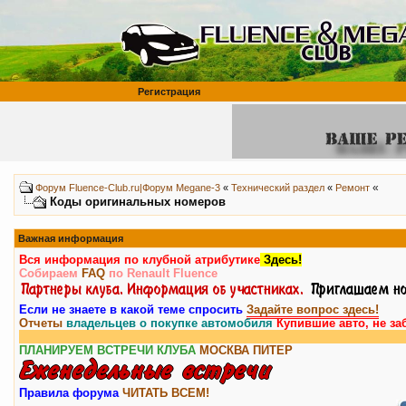
Регистрация
«
Форум Fluence-Club.ru|Форум Megane-3
«
Технический раздел
«
Ремонт
Коды оригинальных номеров
Важная информация
Вся информация по клубной атрибутике
Здесь!
Собираем
FAQ
по Renault Fluence
Если не знаете в какой теме спросить
Задайте вопрос здесь!
Отчеты
владельцев о покупке автомобиля
Купившие авто, не за
Вн
ПЛАНИРУЕМ ВСТРЕЧИ КЛУБА
МОСКВА
ПИТЕР
Правила форума
ЧИТАТЬ ВСЕМ!