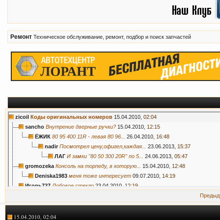
Ремонт
Техническое обслуживание, ремонт, подбор и поиск запчастей
zicoil
Коды оригинальных номеров
15.04.2010,
02:04
sancho
Внутрение дверные ручки?
15.04.2010,
12:15
ЁЖИК
80 95 400 11R - левая 80 96...
26.04.2010,
16:48
nadir
Посмотрел цену,офигел,каждая...
23.06.2013,
15:37
ЛАГ
И замки "80 50 300 20R" по 5...
24.06.2013,
05:47
gromozeka
Консоль на торпеду, в которую...
15.04.2010,
12:48
Deniska1983
меня тоже интересует
09.07.2010,
14:19
Игорь727
Лобовое стекло
23.04.2010,
12:19
*Psih*
:shok: уже?? Сори за офф....
23.04.2010,
13:59
Предыд
Игорь727
Отвечаю сам себе. Стекло...
25.04.2010,
10:41
sancho
Игорь727, Что это за exist...
26.04.2010,
12:02
15.04.2010, 02:04