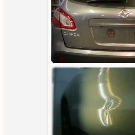
Ludwig
С прошедшим!...
24.02.2012,
11:43
Ludwig
Новый Volkswagen Touareg , с...
28.02.2012,
12:18
Ludwig
http://photo.qip.ru/photo/ly13...
13.03.2012,
01:35
Ludwig
Opel Astra, cложное...
27.03.2012,
01:09
Qwazo
Подскользнулся... и локтем по...
03.04.2012,
20:55
Ludwig
Ответил в личку!
04.04.2012,
12:48
rogger
Мне тоже скажите, плз
04.04.2012,
13:37
Qwazo
Спасибо, Запишусь на пием!
08.04.2012,
00:06
Ludwig
http://photo.qip.ru/photo/ly13...
10.04.2012,
09:41
Ludwig
Интересная работа по ремонту...
17.04.2012,
23:07
Алекс72
Меня тоже интересует. На...
18.04.2012,
09:43
Ludwig
BMW E90, повреждение получено...
26.04.2012,
00:18
Tiger
Подскажите,где в Москве и...
06.05.2012,
16:22
Ludwig
Ответил в личку!
10.05.2012,
11:12
Tiger
Спасибо!
10.05.2012,
11:15
Ludwig
6-7 мая состоялся1-й этап...
23.05.2012,
22:56
Denverus
о точно спросить хотел....
23.05.2012,
23:31
Ludwig
Полируем, но опять же надо...
23.05.2012,
23:32
Denverus
Что "надо смотреть" не...
23.05.2012,
23:38
Ludwig
Вот и закончился 2-ой этап...
30.05.2012,
01:07
Ludwig
Kia Sorento new 2012г.в...
12.06.2012,
21:16
Ludwig
10-11 июня на территории...
19.06.2012,
09:36