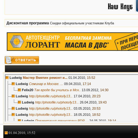
Дисконтная программа
Скидки официальным участникам Клуба
Ludwig
Мастер Вмятин ремонт и...
01.04.2010,
15:52
Ludwig
Семинар в Москве. ...
09.04.2010,
17:14
Felix20
Так вроде бы учились в Мск..
13.09.2012,
14:30
Ludwig
http://photofile.ru/photo/ly13...
17.04.2010,
20:23
Ludwig
http://photofile.ru/photo/ly13...
26.04.2010,
19:43
Ludwig
http://photofile.ru/photo/ly13...
03.05.2010,
20:53
Ludwig
http://photofile.ru/photo/ly13...
18.05.2010,
18:52
Ludwig
Презентация технологии PDR ...
24.05.2010,
19:14
Ludwig
Наше участие RDS 2010, 2ой...
15.06.2010,
12:20
01.04.2010, 15:52
Ludwig
Тренинг по ремонту алюминия в...
22.06.2010,
17:01