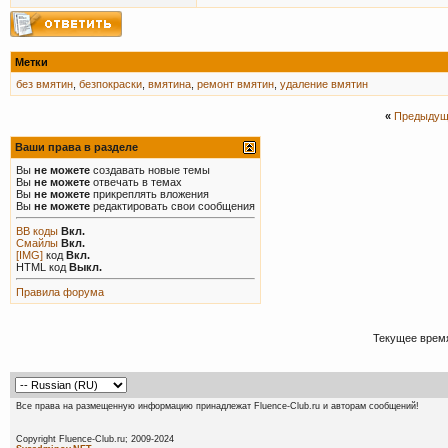
Метки
без вмятин
,
безпокраски
,
вмятина
,
ремонт вмятин
,
удаление вмятин
«
Предыдущ
Ваши права в разделе
Вы
не можете
создавать новые темы
Вы
не можете
отвечать в темах
Вы
не можете
прикреплять вложения
Вы
не можете
редактировать свои сообщения
BB коды
Вкл.
Смайлы
Вкл.
[IMG]
код
Вкл.
HTML код
Выкл.
Правила форума
Текущее врем
Все права на размещенную информацию принадлежат Fluence-Club.ru и авторам сообщений!
Copyright Fluence-Club.ru; 20