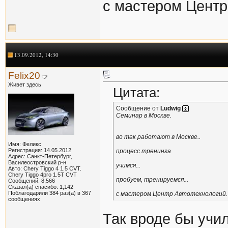
с мастером Центр
13.09.2012, 14:30
Felix20
Живет здесь
Цитата:
Сообщение от
Ludwig
Семинар в Москве.
во так работают в Москве..
Имя: Феликс
Регистрация: 14.05.2012
процесс тренинга
Адрес: Санкт-Петербург,
Василеостровский р-н
учимся...
Авто: Chery Tiggo 4 1.5 CVT.
Chery Tiggo 4pro 1.5T CVT
пробуем, тренируемся...
Сообщений: 8,566
Сказал(а) спасибо: 1,142
Поблагодарили 384 раз(а) в 367
с мастером Центр Автотехнологий. 
сообщениях
Так вроде бы учил