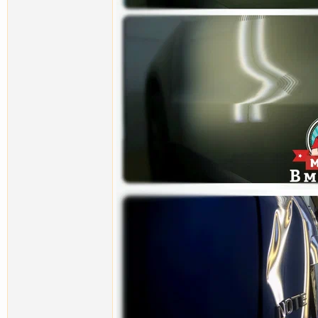
Ludwig
Удаление вмятин без покраски.
26.06.2012,
01:35
Ludwig
Автомобиль Nissan Micra...
10.07.2012,
01:20
K.I.D.
А огласить контакты в...
16.07.2012,
00:35
K1llsw1tch
и мне тоже:) ----------...
16.07.2012,
00:40
Ludwig
Рады сообщить вам, теперь мы...
25.07.2012,
01:22
Ludwig
Сердечно поздравляем...
02.08.2012,
23:57
Ludwig
Роскошный Lexus IS 250C был...
06.08.2012,
23:54
Ludwig
Chevrolet Captiva ...
23.08.2012,
08:58
Ludwig
Nissan Qashqai. ...
02.09.2012,
23:03
Molla
День добрый, скажите а есть...
13.09.2012,
13:27
Ludwig
см.Личку ----------...
13.09.2012,
23:04
Ludwig
7-8-9 Сентября *прошёл финал...
17.09.2012,
23:42
Molla
Ludwig, да получил спс, один...
21.09.2012,
09:31
Alkab
Ludwig, добрый вечер,...
15.01.2013,
22:22
nevermind
Заглохла тема, а жаль......
19.01.2015,
13:20
Mega-shik
А в СПб. есть компании для...
26.01.2015,
15:14
Nemo
Mega-shik, у них изменения: ...
26.01.2015,
22:13
Mega-shik
Ребрендинг подразумевает под...
26.01.2015,
23:43
Nemo
Вопрос не по адресу....
27.01.2015,
00:26
Mega-shik
Nemo, спасибо. Я понял,что...
27.01.2015,
09:56
Ludwig
В связи с возвращением в...
28.12.2015,
02:08
Mega-shik
А мелкие вмятинки,полученные...
28.12.2015,
09:29
Ludwig
Мелкие вмятины, так же...
28.12.2015,
10:25