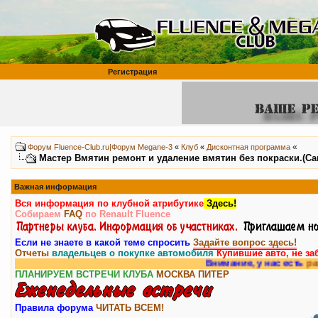
Регистрация
«
Форум Fluence-Club.ru|Форум Megane-3
«
Клуб
«
Дисконтная программа
Мастер Вмятин ремонт и удаление вмятин без покраски.(Сан
Важная информация
Вся информация по клубной атрибутике
Здесь!
Собираем
FAQ
по Renault Fluence
Если не знаете в какой теме спросить
Задайте вопрос здесь!
Отчеты
владельцев о покупке автомобиля
Купившие авто, не за
Внимание, у нас есть
раздел форум
ПЛАНИРУЕМ ВСТРЕЧИ КЛУБА
МОСКВА
ПИТЕР
Правила форума
ЧИТАТЬ ВСЕМ!