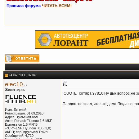
Правила форума
ЧИТАТЬ ВСЕМ!
24.06.2011, 16:04
elec10
Живет здесь
[QUOTE=Котяра;97816]Ну дык вопрос же за
Пардон, не знал, что это дама. Тогда воп
Имя: Евгений
Регистрация: 01.09.2010
Адрес: Тульская обл.
Авто: Renault Fluence 1,6 МКП
Expression 1.6 МКП5
+"СР"+ESP;Hyundai IX35; 2,0;
АКПП; пер. пр;компл.Travel
Сообщений: 4,710