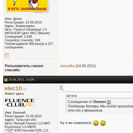
Имя: Денис
Регистрация: 23.09.2010
Адрес: Коммунарка
Авто: Fluence Dinamique 1.6
АКП4+ESP Цвет NNJ (Вишня)
Сообщений: 1,836
Сказал(а) спасибо: 194
Поблагодарили 386 раз(а) в 227
сообщениях
Пользователь сказал
zaryadka
(24.06.2011)
cпасибо:
24.06.2011, 16:09
elec10
Живет здесь
Цитата:
Сообщение от
Denver
Поддержу Котяру. Мы когда приходи
что-то у механиков.
Имя: Евгений
Регистрация: 01.09.2010
Адрес: Тульская обл.
Ну я же извинился.
Авто: Renault Fluence 1,6 МКП
Expression 1.6 МКП5
+"СР"+ESP;Hyundai IX35; 2,0;