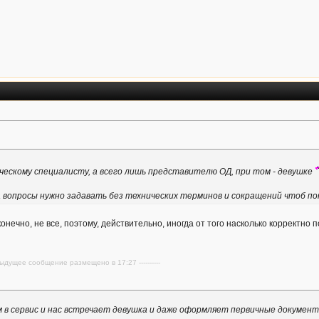
ическому специалисту, а всего лишь представителю ОД, при том - девушке
да вопросы нужно задавать без технических терминов и сокращений чтоб п
, конечно, не все, поэтому, действительно, иногда от того насколько корректн
редыдущее сообщение размещено в 17:27 ----------
м в сервис и нас встречает девушка и даже оформляет первичные докумен