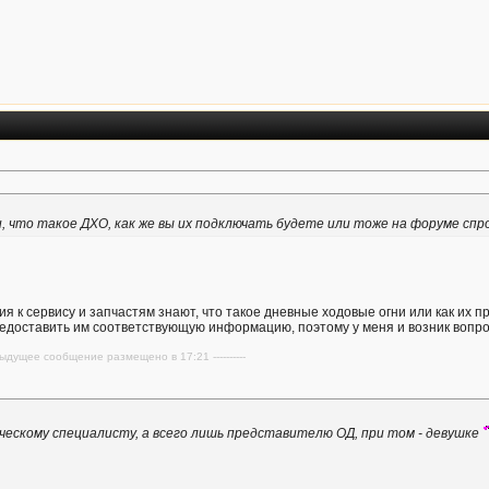
и, что такое ДХО, как же вы их подключать будете или тоже на форуме спр
 к сервису и запчастям знают, что такое дневные ходовые огни или как их 
редоставить им соответствующую информацию, поэтому у меня и возник вопро
редыдущее сообщение размещено в 17:21 ----------
ическому специалисту, а всего лишь представителю ОД, при том - девушке