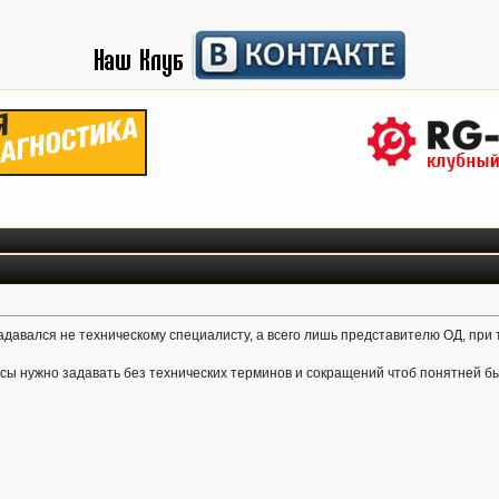
давался не техническому специалисту, а всего лишь представителю ОД, при 
росы нужно задавать без технических терминов и сокращений чтоб понятней б