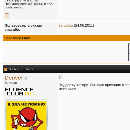
Сказал(а) спасибо: 318
Поблагодарили 609 раз(а) в 462
сообщениях
Пользователь сказал
zaryadka
(24.06.2011)
cпасибо:
Sponsored Links
24.06.2011, 16:07
Denver
Ветеран
Поддержу Котяру. Мы когда приходим в се
механиков.