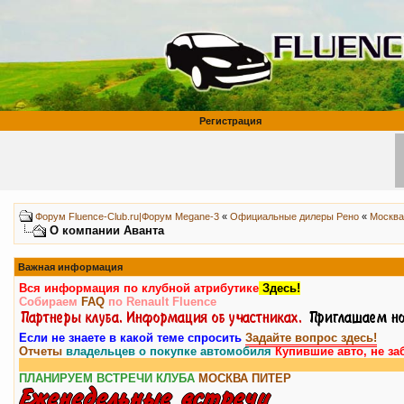
Регистрация
Форум Fluence-Club.ru|Форум Megane-3
«
Официальные дилеры Рено
«
Москва
О компании Аванта
Важная информация
Вся информация по клубной атрибутике
Здесь!
Собираем
FAQ
по Renault Fluence
Если не знаете в какой теме спросить
Задайте вопрос здесь!
Отчеты
владельцев о покупке автомобиля
Купившие авто, не за
ПЛАНИРУЕМ ВСТРЕЧИ КЛУБА
МОСКВА
ПИТЕР