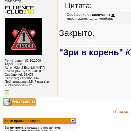
Модератор
Цитата:
Сообщение от
кверулянт
можно закрывать. продано
Закрыто.
_______________
"Зри в корень"
К
Регистрация: 03.10.2009
Адрес: СПб
Авто: M2ph2 Exp 1,6 МКПП ,
Koleos ph2 Dyn 2,5 МКПП
Сообщений: 16,475
Сказал(а) спасибо: 667
Поблагодарили 2,547 раз(а) в
2,130 сообщениях
«
Предыдущ
Ваши права в разделе
Вы
не можете
создавать новые темы
Вы
не можете
отвечать в темах