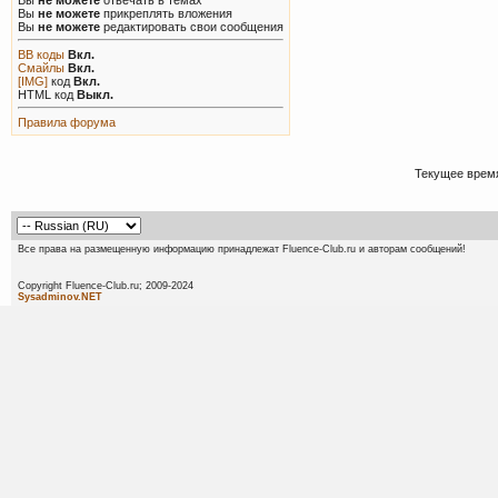
Вы
не можете
прикреплять вложения
Вы
не можете
редактировать свои сообщения
BB коды
Вкл.
Смайлы
Вкл.
[IMG]
код
Вкл.
HTML код
Выкл.
Правила форума
Текущее врем
Все права на размещенную информацию принадлежат Fluence-Club.ru и авторам сообщений!
Copyright Fluence-Club.ru; 20
Sysadminov.NET