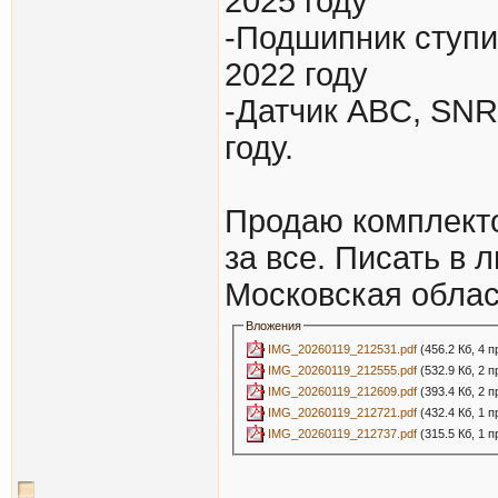
2025 году
-Подшипник ступи
2022 году
-Датчик ABC, SNR
году.
Продаю комплекто
за все. Писать в 
Московская облас
Вложения
IMG_20260119_212531.pdf
(456.2 Кб, 4 
IMG_20260119_212555.pdf
(532.9 Кб, 2 
IMG_20260119_212609.pdf
(393.4 Кб, 2 
IMG_20260119_212721.pdf
(432.4 Кб, 1 
IMG_20260119_212737.pdf
(315.5 Кб, 1 