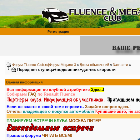
Регистрация
«
Форум Fluence-Club.ru|Форум Megane-3
«
Доска объявлений
«
Запчасти
Передняя ступица+подшипник+датчик скорости
Важная информация
Вся информация по клубной атрибутике
Здесь!
Собираем
FAQ
по Renault Fluence
Если не знаете в какой теме спросить
Задайте вопрос здесь!
Отчеты
владельцев о покупке автомобиля
Купившие авто, не за
ПЛАНИРУЕМ ВСТРЕЧИ КЛУБА
МОСКВА
ПИТЕР
Правила форума
ЧИТАТЬ ВСЕМ!