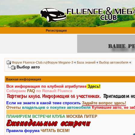
Регистрация
«
Форум Fluence-Club.ru|Форум Megane-3
«
База знаний
«
Выбор автомобиля
Выбор авто
Важная информация
Вся информация по клубной атрибутике
Здесь!
Собираем
FAQ
по Renault Fluence
Если не знаете в какой теме спросить
Задайте вопрос здесь!
Отчеты
владельцев о покупке автомобиля
Купившие авто, не за
ПЛАНИРУЕМ ВСТРЕЧИ КЛУБА
МОСКВА
ПИТЕР
Правила форума
ЧИТАТЬ ВСЕМ!