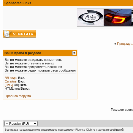
Sponsored Links
«
Предыдущ
Ваши права в разделе
Вы
не можете
создавать новые темы
Вы
не можете
отвечать в темах
Вы
не можете
прикреплять вложения
Вы
не можете
редактировать свои сообщения
BB коды
Вкл.
Смайлы
Вкл.
[IMG]
код
Вкл.
HTML код
Выкл.
Правила форума
Текущее врем
Все права на размещенную информацию принадлежат Fluence-Club.ru и авторам сообщений!