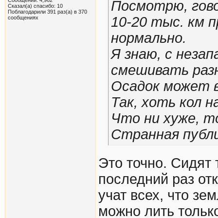
Посмотрю, гово
Сказал(а) спасибо: 10
Поблагодарили 391 раз(а) в 370
10-20 тыс. км п
сообщениях
нормально.
Я знаю, с неза
смешивать раз
Осадок может 
Так, хоть кол н
Что ни хуже, то
Странная публи
Это точно. Сидят 
последний раз отк
учат всех, что зе
можно лить только