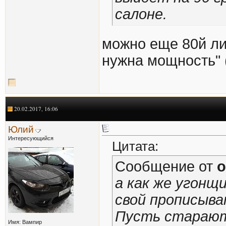
салоне.
можно еще 80й лит
нужна мощность" (
20.02.2017, 16:06
Юлий
Интересующийся
Цитата:
Сообщение от
o
а как же угонщ
свой прописыва
Пусть стараютс
Имя: Вампир