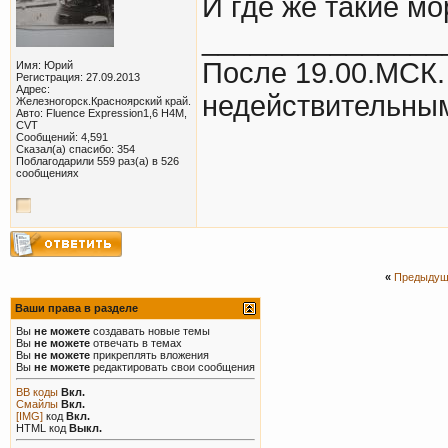
И где же такие м
_______________
После 19.00.МСК.
Имя: Юрий
Регистрация: 27.09.2013
Адрес:
недействительным
Железногорск.Красноярский край.
Авто: Fluence Expression1,6 Н4М,
CVT
Сообщений: 4,591
Сказал(а) спасибо: 354
Поблагодарили 559 раз(а) в 526
сообщениях
«
Предыдущ
Ваши права в разделе
Вы
не можете
создавать новые темы
Вы
не можете
отвечать в темах
Вы
не можете
прикреплять вложения
Вы
не можете
редактировать свои сообщения
BB коды
Вкл.
Смайлы
Вкл.
[IMG]
код
Вкл.
HTML код
Выкл.