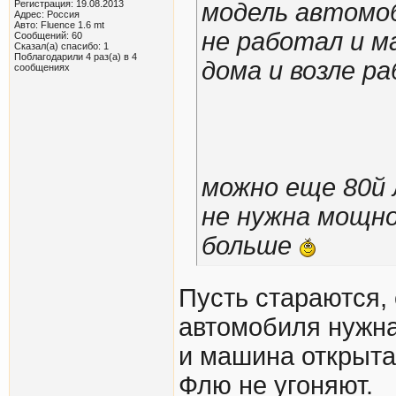
Регистрация: 19.08.2013
модель автомоб
Адрес: Россия
Авто: Fluence 1.6 mt
не работал и м
Сообщений: 60
Сказал(а) спасибо: 1
Поблагодарили 4 раз(а) в 4
дома и возле р
сообщениях
можно еще 80й л
не нужна мощно
больше
Пусть стараются,
автомобиля нужна
и машина открыта
Флю не угоняют.