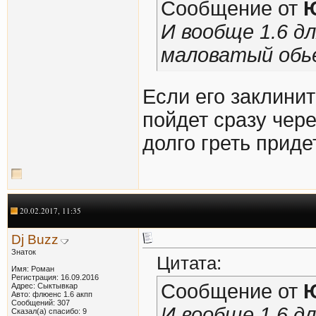
Сообщение от
И вообще 1.6 д
маловатый обь
Если его заклини
пойдет сразу чере
долго греть прид
20.02.2017, 11:35
Dj Buzz
Знаток
Цитата:
Имя: Роман
Регистрация: 16.09.2016
Сообщение от
Адрес: Сыктывкар
Авто: флюенс 1.6 акпп
Сообщений: 307
И вообще 1.6 д
Сказал(а) спасибо: 9