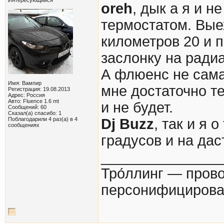
oreh
, дык а я и н
термостатом. Выех
километров 20 и п
заслонку на радиа
А флюенс не сама
Имя: Вампир
мне достаточно те
Регистрация: 19.08.2013
Адрес: Россия
Авто: Fluence 1.6 mt
и не будет.
Сообщений: 60
Сказал(а) спасибо: 1
Поблагодарили 4 раз(а) в 4
Dj Buzz
, так и я 
сообщениях
градусов и на дас
_______________
Тро́ллинг — пров
персонифицирова