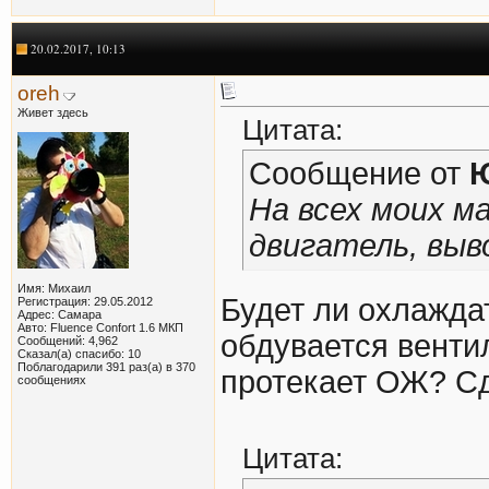
20.02.2017, 10:13
oreh
Живет здесь
Цитата:
Сообщение от
На всех моих м
двигатель, выво
Имя: Михаил
Будет ли охлажда
Регистрация: 29.05.2012
Адрес: Самара
Авто: Fluence Confort 1.6 МКП
обдувается вентил
Сообщений: 4,962
Сказал(а) спасибо: 10
Поблагодарили 391 раз(а) в 370
протекает ОЖ? Сд
сообщениях
Цитата: