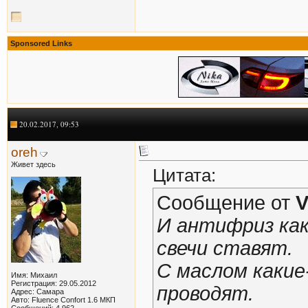
Sponsored Links
20.02.2017, 09:53
oreh
Живет здесь
Цитата:
Сообщение от
V
И антифриз как
свечи ставят.
С маслом каки
Имя: Михаил
Регистрация: 29.05.2012
проводят.
Адрес: Самара
Авто: Fluence Confort 1.6 МКП
Сообщений: 4,962