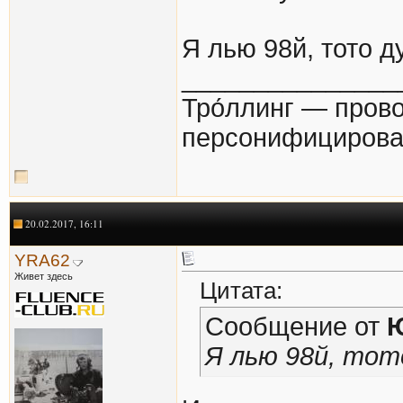
Я лью 98й, тото д
_______________
Тро́ллинг — пров
персонифицирова
20.02.2017, 16:11
YRA62
Живет здесь
Цитата:
Сообщение от
Я лью 98й, тот