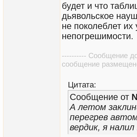
будет и что табл
дьявольское науще
не поколеблет их
непогрешимости.
---------- Сообщение д
сообщение размещено в
Цитата:
Сообщение от
А летом закли
перегрев автом
вердик, я налил