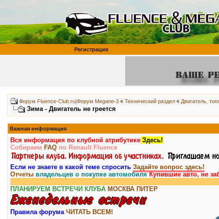
Регистрация
Форум Fluence-Club.ru|Форум Megane-3
«
Технический раздел
«
Двигатель, то
Зима - Двигатель не греется
Важная информация
Вся информация по клубной атрибутике
Здесь!
Собираем
FAQ
по Renault Fluence
Если не знаете в какой теме спросить
Задайте вопрос здесь!
Отчеты
владельцев о покупке автомобиля
Купившие авто, не за
Внимание
ПЛАНИРУЕМ ВСТРЕЧИ КЛУБА
МОСКВА
ПИТЕР
Правила форума
ЧИТАТЬ ВСЕМ!