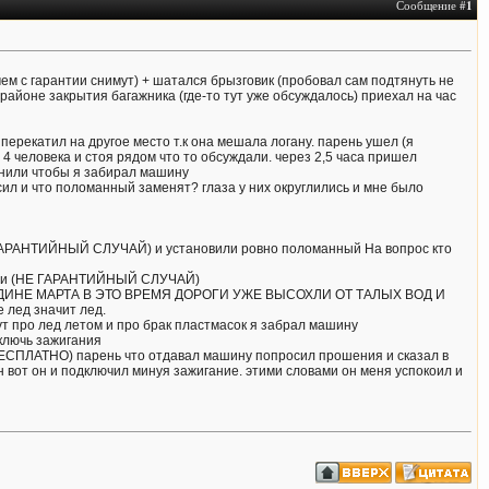
Сообщение #
1
чем с гарантии снимут) + шатался брызговик (пробовал сам подтянуть не
айоне закрытия багажника (где-то тут уже обсуждалось) приехал на час
о перекатил на другое место т.к она мешала логану. парень ушел (я
4 человека и стоя рядом что то обсуждали. через 2,5 часа пришел
вонили чтобы я забирал машину
сил и что поломанный заменят? глаза у них округлились и мне было
(НЕ ГАРАНТИЙНЫЙ СЛУЧАЙ) и установили ровно поломанный На вопрос кто
брак и (НЕ ГАРАНТИЙНЫЙ СЛУЧАЙ)
 СЕРЕДИНЕ МАРТА В ЭТО ВРЕМЯ ДОРОГИ УЖЕ ВЫСОХЛИ ОТ ТАЛЫХ ВОД И
лед значит лед.
ут про лед летом и про брак пластмасок я забрал машину
 ключь зажигания
ЕСПЛАТНО) парень что отдавал машину попросил прошения и сказал в
н вот он и подключил минуя зажигание. этими словами он меня успокоил и