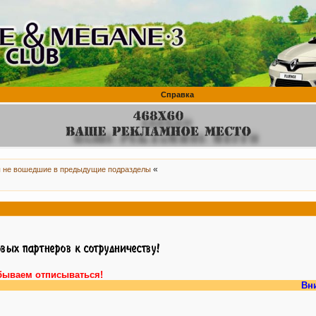
Справка
«
 не вошедшие в предыдущие подразделы
бываем отписываться!
Внимание, у 