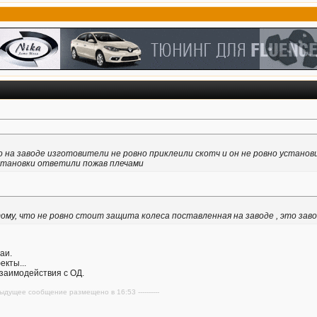
то на заводе изготовители не ровно приклеили скотч и он не ровно уста
установки ответили пожав плечами
тому, что не ровно стоит защита колеса поставленная на заводе , это з
аи.
екты...
взаимодействия с ОД.
редыдущее сообщение размещено в 16:53 ----------