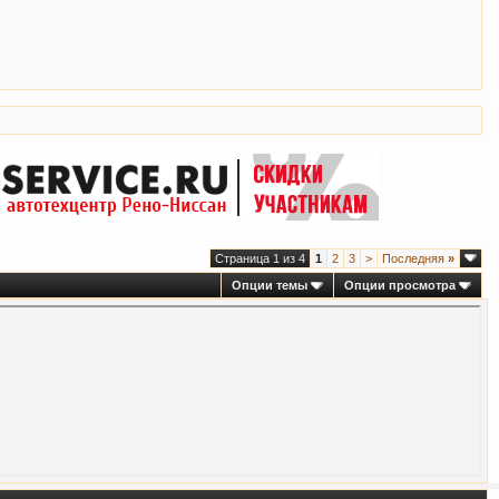
Страница 1 из 4
1
2
3
>
Последняя
»
Опции темы
Опции просмотра