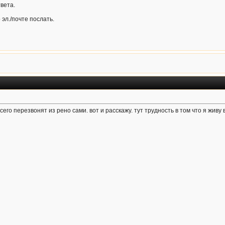
вета.
эл./почте послать.
его перезвонят из рено сами. вот и расскажу. тут трудность в том что я живу