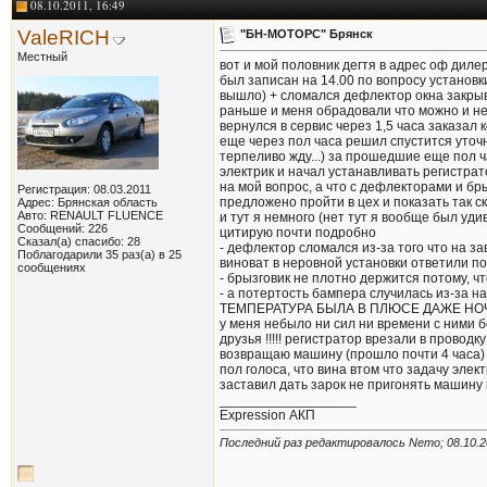
08.10.2011, 16:49
Vld
Chaika, одно другому не...
08.10.2011,
20:15
ValeRICH
"БН-МОТОРС" Брянск
Димка
ValeRICH с какого вы города?
08.10.2011,
20:46
Местный
ValeRICH
Димка, Новозыбков )))
08.10.2011,
21:30
вот и мой половник дегтя в адрес оф дилер
был записан на 14.00 по вопросу установк
Димка
=))
08.10.2011,
23:29
вышло) + сломался дефлектор окна закрыв
ValeRICH
если кому будит интересно...
17.10.2011,
13:56
раньше и меня обрадовали что можно и не 
вернулся в сервис через 1,5 часа заказал
Vld
Я же выше говорил. Требуй от...
17.10.2011,
19:47
еще через пол часа решил спустится уточни
ValeRICH
после предложения получить...
17.10.2011,
21:22
терпеливо жду...) за прошедшие еще пол ч
Vld
ValeRICH, правильно они...
17.10.2011,
22:22
электрик и начал устанавливать регистрато
на мой вопрос, а что с дефлекторами и бр
Регистрация: 08.03.2011
ValeRICH
услуга эта или компенсация...
17.10.2011,
22:26
предложено пройти в цех и показать так ск
Адрес: Брянская область
Vld
ValeRICH, ты же не изложил...
17.10.2011,
22:35
Авто: RENAULT FLUENCE
и тут я немного (нет тут я вообще был уди
Сообщений: 226
цитирую почти подробно
ValeRICH
когда я сегодня получал...
17.10.2011,
22:55
Сказал(а) спасибо: 28
- дефлектор сломался из-за того что на 
Поблагодарили 35 раз(а) в 25
Vld
ValeRICH, прав ты несколько....
17.10.2011,
23:06
виноват в неровной установки ответили п
сообщениях
- брызговик не плотно держится потому, 
dlord32
Покупали наш флюенс в Брянске...
09.07.2013,
15:12
- а потертость бампера случилась из-
ValeRICH
dlord32, а сколько взяли...
09.07.2013,
15:42
ТЕМПЕРАТУРА БЫЛА В ПЛЮСЕ ДАЖЕ НОЧЬЮ! 
dlord32
После работы загляну в...
09.07.2013,
16:45
у меня небыло ни сил ни времени с ними 
друзья !!!!! регистратор врезали в провод
ValeRICH
dlord32, в субботу в Гомеле...
09.07.2013,
17:00
возвращаю машину (прошло почти 4 часа
dlord32
ValeRICH, посмотрел по чеку...
10.07.2013,
08:23
пол голоса, что вина втом что задачу эле
заставил дать зарок не пригонять машину 
ValeRICH
dlord32, 8-10375232731417...
10.07.2013,
11:17
__________________
dlord32
ValeRICH, вот спасибо...
10.07.2013,
11:19
Expression АКП
ValeRICH
да они идут по курсу...
10.07.2013,
11:22
Последний раз редактировалось Nemo; 08.10.2
dlord32
Ну отлично вообще, в...
10.07.2013,
11:25
ValeRICH
dlord32, не зачто удачи
10.07.2013,
11:28