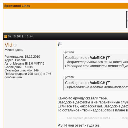
ppoleg
Салон Рено в г.Клинцы
23.11.2013,
19:33
Sponsored Links
Nemo
Совет правильный. А вот...
23.11.2013,
21:03
ppoleg
Почему не заслужили? Персонал...
24.11.2013,
08:31
Nemo
Есть железные доказательства...
24.11.2013,
15:24
ppoleg
Я не прокурор, чтобы...
25.11.2013,
13:55
08.10.2011, 16:54
Vld
Живет здесь
Цитата:
Регистрация: 18.12.2010
Сообщение от
ValeRICH
Адрес: Россия
- дефлектор сломался из-за того ч
Авто: Megane III 1,6 МКПП5
На вопрос кто виноват в неровной 
Сообщений: 14,548
Сказал(а) спасибо: 149
Поблагодарили 798 раз(а) в 746
Цитата:
сообщениях
Сообщение от
ValeRICH
- брызговик не плотно держится по
Какую-то ерунду сказали тебе.
Заводские дефекты и не гарантийные случ
Если все так, как рассказал. Заводские деф
То остальное - твои недоработки в плане 
---------- Сообщение добавлено в 16:54 ---------- П
P.S. И мой ответ - туда же.