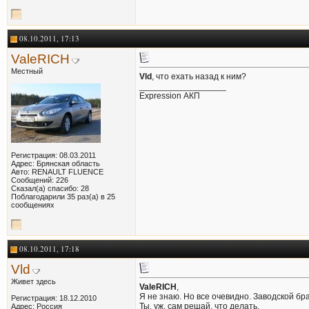
08.10.2011, 17:13
ValeRICH
Местный
Vld
, что ехать назад к ним?
__________________
Expression АКП
Регистрация: 08.03.2011
Адрес: Брянская область
Авто: RENAULT FLUENCE
Сообщений: 226
Сказал(а) спасибо: 28
Поблагодарили 35 раз(а) в 25
сообщениях
08.10.2011, 17:18
Vld
Живет здесь
ValeRICH
,
Я не знаю. Но все очевидно. Заводской бра
Регистрация: 18.12.2010
Ты, уж, сам решай, что делать.
Адрес: Россия