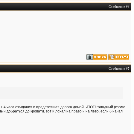
Сообщение #
6
Сообщение #
7
ено + 4 часа ожидания и предстоящая дорога домой. ИТОГ! голодный (кроме
 и добраться до кровати. вот и лохал на право и на лево. если б начал