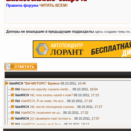
Правила форума
ЧИТАТЬ ВСЕМ!
Дилеры не вошедшие в предыдущие подразделы
здесь создаем темы по
ValeRICH
"БН-МОТОРС" Брянск
08.10.2011,
16:49
Vld
Какую-то ерунду сказали тебе....
08.10.2011,
16:54
ValeRICH
Vld, что ехать назад к ним?
08.10.2011,
17:13
Vld
ValeRICH, Я не знаю. Но все...
08.10.2011,
17:18
ValeRICH
Vld, после посещения салона...
08.10.2011,
17:27
Vld
ValeRICH, позвонят не из...
08.10.2011,
17:32
ValeRICH
)))) примерно так! встал в...
08.10.2011,
17:57
Vld
ValeRICH, вопрос мой был...
08.10.2011,
18:12
Chaika
Мне кажется, лучше все таки...
08.10.2011,
20:03