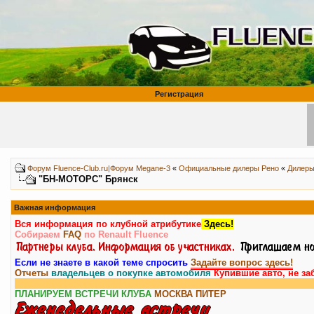
Регистрация
Форум Fluence-Club.ru|Форум Megane-3
«
Официальные дилеры Рено
«
Дилеры
"БН-МОТОРС" Брянск
Важная информация
Вся информация по клубной атрибутике
Здесь!
Собираем
FAQ
по Renault Fluence
Если не знаете в какой теме спросить
Задайте вопрос здесь!
Отчеты
владельцев о покупке автомобиля
Купившие авто, не за
ПЛАНИРУЕМ ВСТРЕЧИ КЛУБА
МОСКВА
ПИТЕР