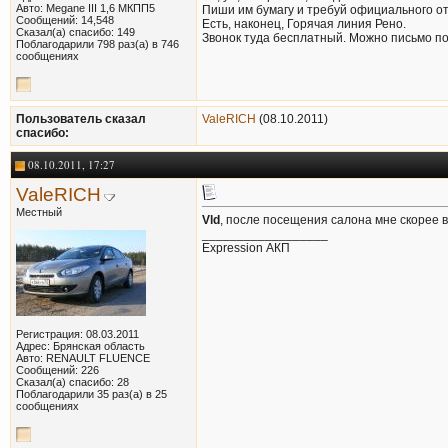
Авто: Megane III 1,6 МКПП5
Пиши им бумагу и требуй официального от
Сообщений: 14,548
Есть, наконец, Горячая линия Рено.
Сказал(а) спасибо: 149
Звонок туда бесплатный. Можно письмо по 
Поблагодарили 798 раз(а) в 746
сообщениях
Пользователь сказал
ValeRICH
(08.10.2011)
cпасибо:
08.10.2011, 17:27
ValeRICH
Местный
Vld
, после посещения салона мне скорее вс
__________________
Expression АКП
Регистрация: 08.03.2011
Адрес: Брянская область
Авто: RENAULT FLUENCE
Сообщений: 226
Сказал(а) спасибо: 28
Поблагодарили 35 раз(а) в 25
сообщениях