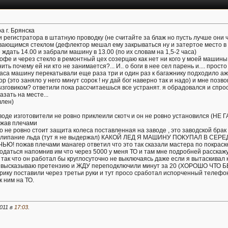
а г. Брянска
и регистратора в штатную проводку (не считайте за блаж но пусть лучше они 
ающимся стеклом (дефлектор мешал ему закрываться ну и затертое место в р
ждать 14.00 и забрали машину в 13.00 (по их словам на 1,5-2 часа)
 кофе и через стекло в ремонтный цех созерцаю как нет ни кого у моей машины
ть почему ей ни кто не занимается?... И.. о боги в нее сел парень и.... прост
аса машину перекатывали еще раза три и один раз к багажнику подходило аж 
р (это заняло у него минут сорок ! ну дай бог наверно так и надо) и мне поз
ызговиком? ответили пока рассчитаешься все устранят. я обрадовался и спро
азать на месте...
влен)
заводе изготовители не ровно приклеили скотч и он не ровно установился 
ожав плечами
что не ровно стоит защита колеса поставленная на заводе , это заводской 
за налипание льда (тут я не выдержал) КАКОЙ ЛЕД Я МАШИНУ ПОКУПАЛ В
пожав плечами манагер ответил что это так сказали мастера по покраске 
бодаться напомнив им что через 5000 у меня ТО и там мне подробней расскаж
ку так что он работал бы круглосуточно не выключаясь даже если я вытаскивал
) высказываю претензию и ЖДУ переподключили минут за 20 (ХОРОШО ЧТО Б
ктрику поставили через третьи руки и тут просо сработал испорченный телефо
к ним на ТО.
011 в
17:03
.