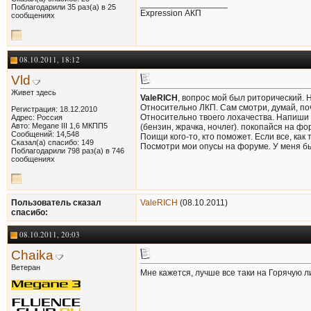
__________________
Поблагодарили 35 раз(а) в 25
Expression АКП
сообщениях
08.10.2011, 18:12
Vld
Живет здесь
ValeRICH
, вопрос мой был риторический. 
Относительно ЛКП. Сам смотри, думай, поч
Регистрация: 18.12.2010
Относительно твоего лохачества. Напиши
Адрес: Россия
Авто: Megane III 1,6 МКПП5
(бензин, жрачка, ночлег). покопайся на фо
Сообщений: 14,548
Поищи кого-то, кто поможет. Если все, как
Сказал(а) спасибо: 149
Посмотри мои опусы на форуме. У меня бы
Поблагодарили 798 раз(а) в 746
сообщениях
Пользователь сказал
ValeRICH
(08.10.2011)
cпасибо:
08.10.2011, 20:03
Chaika
Ветеран
Мне кажется, лучше все таки на Горячую л