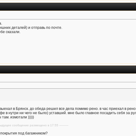
а.
ишних деталей) и отправь по почте.
бе сказали.
,30 выехал в Брянск. до обеда решил все дела помимо рено. в час приехал в р
е в нутри ни чего не было) уставший. мне было главное посадить себя за руль
 там. измотали )))))
редыдущее сообщение размещено в 17:55 ----------
о покрытия под багажником?