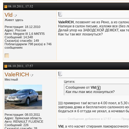
08.10.2011, 17:32
Vld
Живет здесь
ValeRICH
, позвонят не из Рено, а из салон
Напиши в салон письмо, изложи все (без л
Регистрация: 18.12.2010
Делай упор на ЗАВОДСКОЙ ДЕФЕКТ, как те
Адрес: Россия
Авто: Megane III 1,6 МКПП5
Как ты так мог лохануться?
Сообщений: 14,548
Сказал(а) спасибо: 149
Поблагодарили 798 раз(а) в 746
сообщениях
08.10.2011, 17:57
ValeRICH
Местный
Цитата:
Сообщение от
Vld
Как ты так мог лохануться?
)))) примерно так! встал в 4.00 поел, в 5
завтрака дома и бесплатного салонного коф
бодаться я б оттуда не уехал, а ночевал бы
Регистрация: 08.03.2011
Адрес: Брянская область
---------- Сообщение добавлено в 17:57 ---------- П
Авто: RENAULT FLUENCE
Сообщений: 226
Vld
, а что насчет стирания лакокрасочног
Сказал(а) спасибо: 28