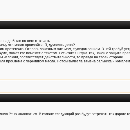
Не надо было на него отвечать.
ему это могло произойти. Я, думаешь, дока?
 им претензию. Отправь заказным письмом, с уведомлением. В ней требуй 
руме, может кто поможет с текстом. Есть такая штука, как, Закон о защите пра
 ты изложил, соответствует действительности, то правда на твоей стороне.
ла проблема с переливом масла. Потом вылезла замена сальника и комплекта
инию Рено жаловаться. В салоне следующий раз будут встречать как дорого го