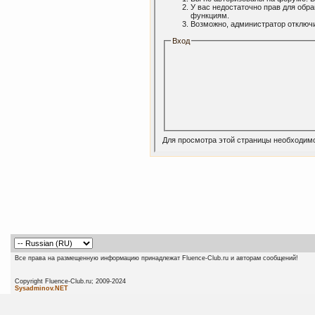
У вас недостаточно прав для обр
функциям.
Возможно, администратор отключи
Вход
Для просмотра этой страницы необходим
Все права на размещенную информацию принадлежат Fluence-Club.ru и авторам сообщений!
Copyright Fluence-Club.ru; 20
Sysadminov.NET