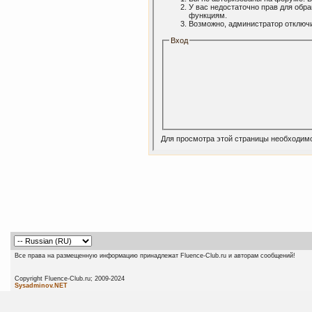
У вас недостаточно прав для обр
функциям.
Возможно, администратор отключи
Вход
Для просмотра этой страницы необходим
Все права на размещенную информацию принадлежат Fluence-Club.ru и авторам сообщений!
Copyright Fluence-Club.ru; 20
Sysadminov.NET