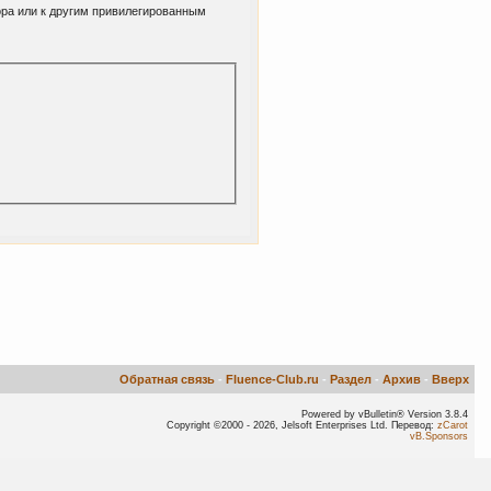
ора или к другим привилегированным
Обратная связь
-
Fluence-Club.ru
-
Раздел
-
Архив
-
Вверх
Powered by vBulletin® Version 3.8.4
Copyright ©2000 - 2026, Jelsoft Enterprises Ltd. Перевод:
zCarot
vB.Sponsors