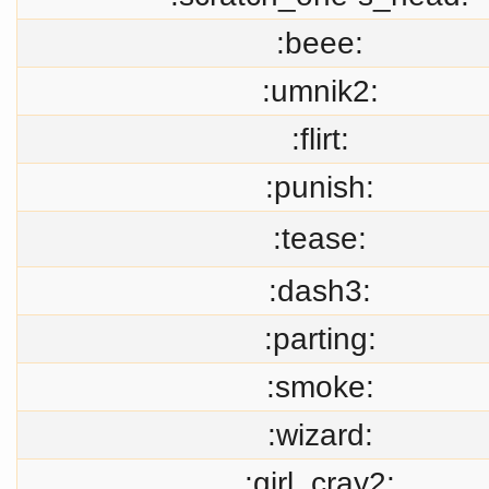
:beee:
:umnik2:
:flirt:
:punish:
:tease:
:dash3:
:parting:
:smoke:
:wizard:
:girl_cray2: