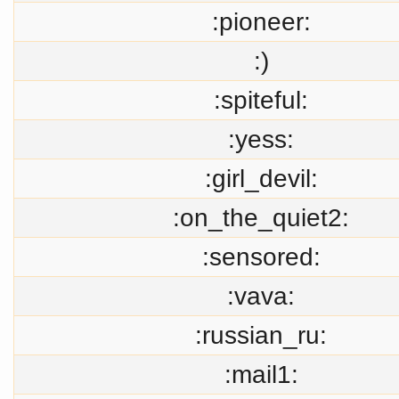
:pioneer:
:)
:spiteful:
:yess:
:girl_devil:
:on_the_quiet2:
:sensored:
:vava:
:russian_ru:
:mail1: