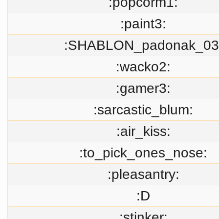
:popcorm1:
:paint3:
:SHABLON_padonak_03
:wacko2:
:gamer3:
:sarcastic_blum:
:air_kiss:
:to_pick_ones_nose:
:pleasantry:
:D
:stinker: