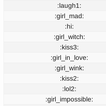
:laugh1:
:girl_mad:
:hi:
:girl_witch:
:kiss3:
:girl_in_love:
:girl_wink:
:kiss2:
:lol2:
:girl_impossible: