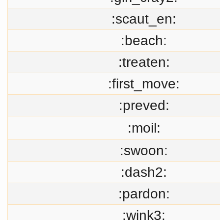
:scaut_en:
:beach:
:treaten:
:first_move:
:preved:
:moil:
:swoon:
:dash2:
:pardon:
:wink3: