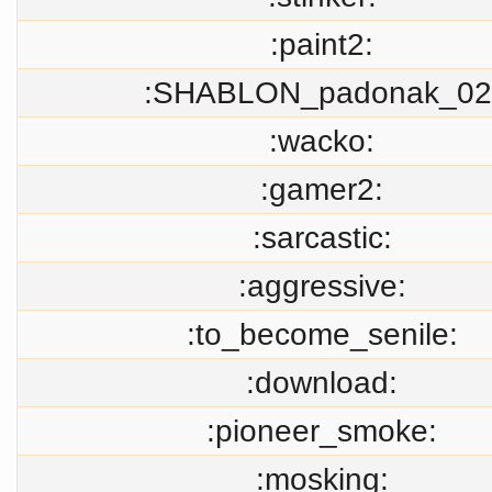
:paint2:
:SHABLON_padonak_02
:wacko:
:gamer2:
:sarcastic:
:aggressive:
:to_become_senile:
:download:
:pioneer_smoke:
:mosking: