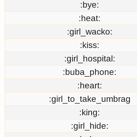
:bye:
:heat:
:girl_wacko:
:kiss:
:girl_hospital:
:buba_phone:
:heart:
:girl_to_take_umbrag
:king:
:girl_hide: