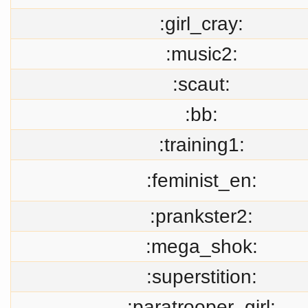
:girl_cray:
:music2:
:scaut:
:bb:
:training1:
:feminist_en:
:prankster2:
:mega_shok:
:superstition:
:paratrooper_girl: