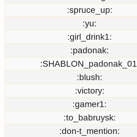
:spruce_up:
:yu:
:girl_drink1:
:padonak:
:SHABLON_padonak_01
:blush:
:victory:
:gamer1:
:to_babruysk:
:don-t_mention: