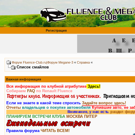
Регистрация
«
Форум Fluence-Club.ru|Форум Megane-3
«
Справка
Список смайлов
Важная информация
Вся информация по клубной атрибутике
Здесь!
Собираем
FAQ
по Renault Fluence
Если не знаете в какой теме спросить
Задайте вопрос здесь!
Отчеты
владельцев о покупке автомобиля
Купившие авто, не за
Внимание, у нас есть
раздел форума
для в
ПЛАНИРУЕМ ВСТРЕЧИ КЛУБА
МОСКВА
ПИТЕР
Правила форума
ЧИТАТЬ ВСЕМ!