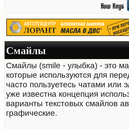
Смайлы
Смайлы (smile - улыбка) - это 
которые используются для пере
часто пользуетесь чатами или э
уже известна концепция испол
варианты текстовых смайлов ав
графические.