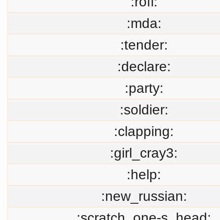
:rofl:
:mda:
:tender:
:declare:
:party:
:soldier:
:clapping:
:girl_cray3:
:help:
:new_russian:
:scratch_one-s_head: