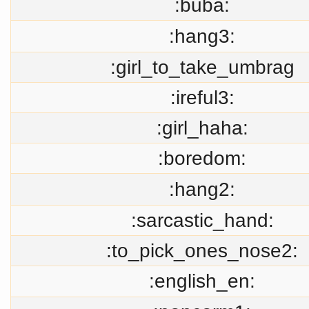
:buba:
:hang3:
:girl_to_take_umbrag
:ireful3:
:girl_haha:
:boredom:
:hang2:
:sarcastic_hand:
:to_pick_ones_nose2:
:english_en: