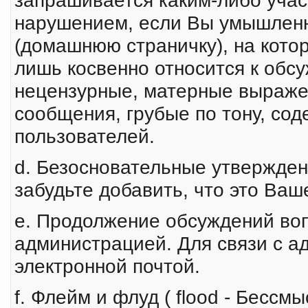
нарушением, если Вы умышленн
(домашнюю страничку), на кото
лишь косвенно относится к обс
нецензурные, матерные выpаже
сообщения, грубые по тону, со
пользователей.
d. Безосновательные утверждения
забудьте добавить, что это Ва
e. Продолжение обсyждений воп
администрацией. Для связи с а
электронной почтой.
f. Флейм и флуд ( flood - Бесс