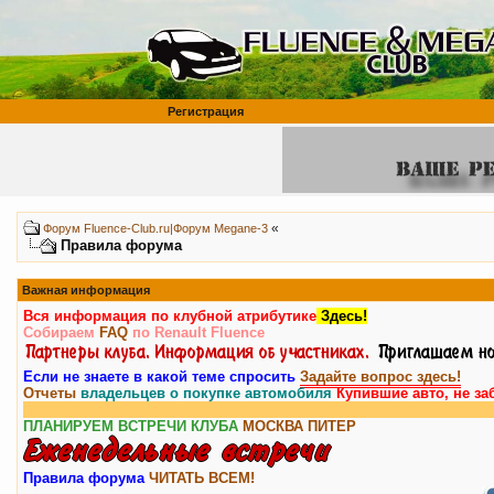
Регистрация
«
Форум Fluence-Club.ru|Форум Megane-3
Правила форума
Важная информация
Вся информация по клубной атрибутике
Здесь!
Собираем
FAQ
по Renault Fluence
Если не знаете в какой теме спросить
Задайте вопрос здесь!
Отчеты
владельцев о покупке автомобиля
Купившие авто, не за
ПЛАНИРУЕМ ВСТРЕЧИ КЛУБА
МОСКВА
ПИТЕР
Правила форума
ЧИТАТЬ ВСЕМ!