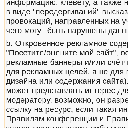
инфоpмацию, клеветy, а также 
в виде "передергиваний" выска
провокаций, направленных на у
чего могут быть нарушены данн
b. Откровенное рекламное соде
"Посетите/оцените мой сайт", о
рекламные баннеры и/или счётчи
для рекламных целей, а не для 
дизайна или содержания сайта)
может пpедставлять интеpес дл
модеpатоpy, возможно, он разр
ссылку на ресурс, если такая 
Правилам конференции и Прав
запрашивается каким-либо учас