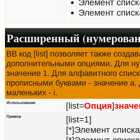
Элемент списк
Элемент списк
Расширенный (нумерован
BB код [list] позволяет также созд
дополнительными опциями. Для ну
значение 1. Для алфавитного списк
прописными буквами - значение а. 
маленьких - i.
Использование
[list=
Опция
]
значе
Пример
[list=1]
[*]Элемент списка
[*]Элемент списка