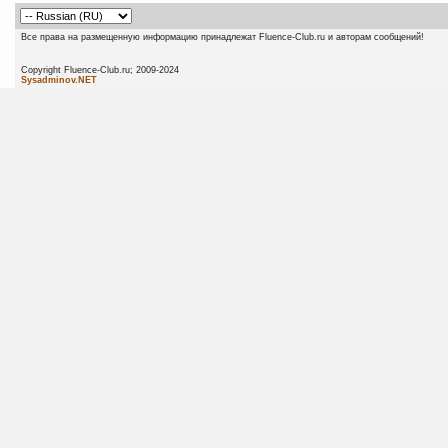
Все права на размещенную информацию принадлежат Fluence-Club.ru и авторам сообщений!
Copyright Fluence-Club.ru; 20
Sysadminov.NET