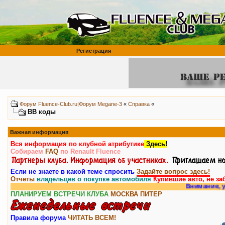
Регистрация
«
Форум Fluence-Club.ru|Форум Megane-3
«
Справка
BB коды
Важная информация
Вся информация по клубной атрибутике
Здесь!
Собираем
FAQ
по Renault Fluence
Если не знаете в какой теме спросить
Задайте вопрос здесь!
Отчеты
владельцев о покупке автомобиля
Купившие авто, не за
Внимание, у нас есть
ПЛАНИРУЕМ ВСТРЕЧИ КЛУБА
МОСКВА
ПИТЕР
Правила форума
ЧИТАТЬ ВСЕМ!