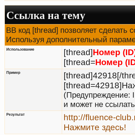
Ссылка на тему
BB код [thread] позволяет сделать с
Используя дополнительный парамет
Использование
[thread]
Номер (ID
[thread=
Номер (I
Пример
[thread]42918[/thr
[thread=42918]Наж
(Предупреждение: 
и может не ссылат
Результат
http://fluence-clu
Нажмите здесь!