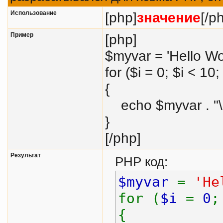
Использование
[php]
значение
[/p
Пример
[php]
$myvar = 'Hello Wor
for ($
i = 0; $i < 10;
{
echo $myvar . "\
}
[/php]
Результат
PHP код:
$myvar
=
'He
for (
$i
=
0
{