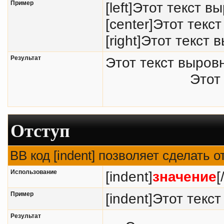
Пример
[left]Этот текст в
[center]Этот текс
[right]Этот текст 
Результат
Этот текст выров
Этот
Отступ
BB код [indent] позволяет сделать о
Использование
[indent]
значение
[
Пример
[indent]Этот текст
Результат