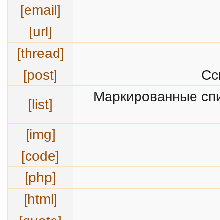
[email]
[url]
[thread]
[post]
Сс
Маркированные спи
[list]
[img]
[code]
[php]
[html]