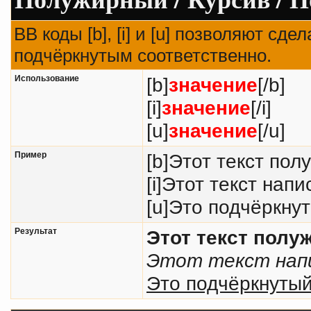
BB коды [b], [i] и [u] позволяют с
подчёркнутым соответственно.
Использование
[b]
значение
[/b]
[i]
значение
[/i]
[u]
значение
[/u]
Пример
[b]Этот текст пол
[i]Этот текст напи
[u]Это подчёркнут
Результат
Этот текст пол
Этот текст напи
Это подчёркнутый