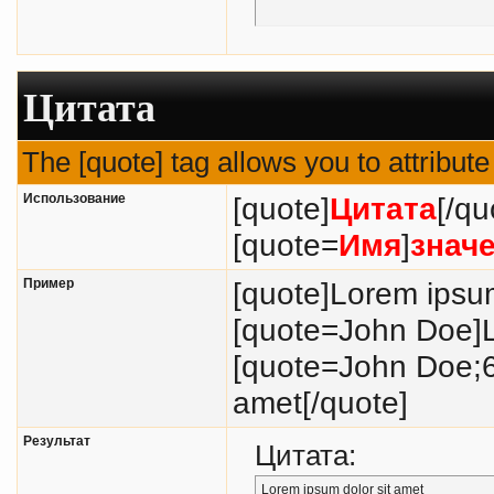
Цитата
The [quote] tag allows you to attribut
Использование
[quote]
Цитата
[/qu
[quote=
Имя
]
знач
Пример
[quote]Lorem ipsum
[quote=John Doe]L
[quote=John Doe;6
amet[/quote]
Результат
Цитата:
Lorem ipsum dolor sit amet