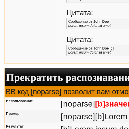
Цитата:
Сообщение от
John Doe
Lorem ipsum dolor sit amet
Цитата:
Сообщение от
John Doe
Lorem ipsum dolor sit amet
Прекратить распознавани
BB код [noparse] позволит вам отм
Использование
[noparse]
[b]значе
Пример
[noparse][b]Lorem 
Результат
[b]Lorem ipsum dol