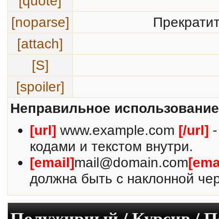
[quote]
[noparse]
Прекратит
[attach]
[S]
[spoiler]
Неправильное использование
[url]
www.example.com
[/url]
-
кодами и текстом внутри.
[email]
mail@domain.com
[ema
должна быть с наклонной чер
Полужирный / Курсив / 