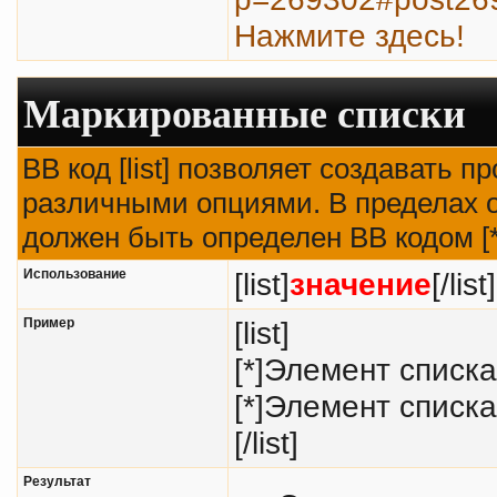
Нажмите здесь!
Маркированные списки
BB код [list] позволяет создавать 
различными опциями. В пределах о
должен быть определен BB кодом [*
Использование
[list]
значение
[/list]
Пример
[list]
[*]Элемент списка
[*]Элемент списка
[/list]
Результат