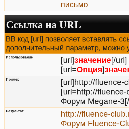
письмо
Ссылка на URL
BB код [url] позволяет вставлять 
дополнительный параметр, можно у
Использование
[url]
значение
[/url]
[url=
Опция
]
значе
Пример
[url]http://fluence-c
[url=http://fluenc
Форум Megane-3[/u
Результат
http://fluence-club
Форум Fluence-Cl