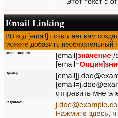
Этот текст с о
Email Linking
BB код [email] позволяет вам созда
можете добавить необязательный п
Использование
[email]
значение
[/
[email=
Опция
]
зна
Пример
[email]j.doe@exam
[email=j.doe@exa
отправить мне эл
Результат
j.doe@example.c
Нажмите здесь, ч