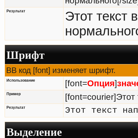
нормального[/size
Результат
Этот текст 
нормальног
Шрифт
BB код [font] изменяет шрифт.
Использование
[font=
Опция
]
знач
Пример
[font=courier]Этот
Результат
Этот текст на
Выделение