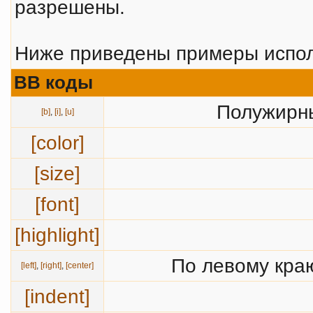
разрешены.
Ниже приведены примеры испол
BB коды
Полужирны
[b]
,
[i]
,
[u]
[color]
[size]
[font]
[highlight]
По левому краю
[left]
,
[right]
,
[center]
[indent]