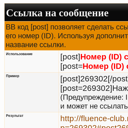
Ссылка на сообщение
BB код [post] позволяет сделать с
его номер (ID). Используя дополни
название ссылки.
Использование
[post]
Номер (ID)
[post=
Номер (ID)
Пример
[post]269302[/post
[post=269302]Нажм
(Предупреждение: 
и может не ссылат
Результат
http://fluence-clu
p=269302#post26