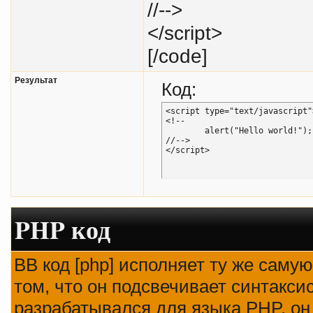
//-->
</script>
[/code]
Результат
Код:
<script type="text/javascript">
<!--

	alert("Hello world!");

//-->

</script>
PHP код
BB код [php] исполняет ту же самую
том, что он подсвечивает синтаксис
разрабатывался для языка PHP, он