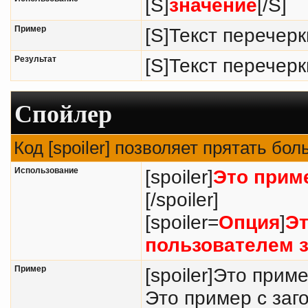
[S]
значение
[/S]
Пример
[S]Текст перечерк
Результат
[S]Текст перечерк
Спойлер
Код [spoiler] позволяет прятать бо
Использование
[spoiler]
Это прим
[/spoiler]
[spoiler=
Опция
]
Эт
пользователем з
Пример
[spoiler]Это прим
Это пример с заг