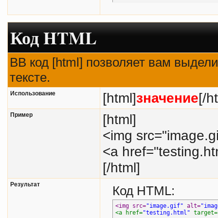
echo
$m
}
Код HTML
BB код [html] позволяет вам выде
тексте.
Использование
[html]
значение
[/h
Пример
[html]
<img src="image.gi
<a href="testing.h
[/html]
Результат
Код HTML:
<img src=
"image.gif"
 alt=
"imag
<a href=
"testing.html"
 target=