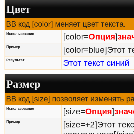
Цвет
BB код [color] меняет цвет текста.
Использование
[color=
Опция
]
зна
Пример
[color=blue]Этот т
Результат
Этот текст синий
Размер
BB код [size] позволяет изменять 
Использование
[size=
Опция
]
знач
Пример
[size=+2]Этот тек