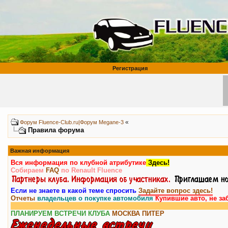
Регистрация
«
Форум Fluence-Club.ru|Форум Megane-3
Правила форума
Важная информация
Вся информация по клубной атрибутике
Здесь!
Собираем
FAQ
по Renault Fluence
Если не знаете в какой теме спросить
Задайте вопрос здесь!
Отчеты
владельцев о покупке автомобиля
Купившие авто, не за
ПЛАНИРУЕМ ВСТРЕЧИ КЛУБА
МОСКВА
ПИТЕР