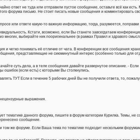
чайно ответ не туда или отправили пустое сообщение, оставьте всё как есть
 этого форума письмо. Не стоит писать новые сообщения и комментировать св
опросе или ответе какую-то важную информацию, тогда, разумеется, поправки
ивидуальность. Кстати, возможно, если Вы станете завсегдатаем конференции
им из многих, выбирайте ник пооригинальнее (в рамках Правил и здравого смы
я и четко понимать её отличие от чата. В конференции все сообщения хранят
общения, представляющие не сиюминутный интерес (особенно только для отд
ачайте суть дела, а в теле сообщения давайте развернутое описание. - Если 
ды ошибок (если есть) с которыми Вы столкнулись.
влять ТУТ Если в течение 5 рабочих дней Вы не получили ответа, то, пожалу
и нецензурные выражения.
вует тематике данного форума, пишите в форум категории Курилка. Темы, не
перенесено сообщение.
м и том же форуме. Если Ваша тема по тематике подходит нескольким форум