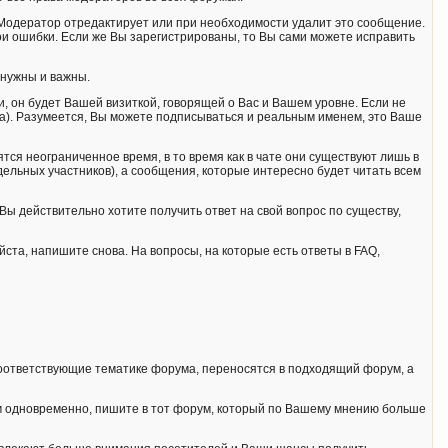
. Модератор отредактирует или при необходимости удалит это сообщение.
ои ошибки. Если же Вы зарегистрированы, то Вы сами можете исправить
 нужны и важны.
, он будет Вашей визиткой, говорящей о Вас и Вашем уровне. Если не
сла). Pазумеется, Вы можете подписываться и реальным именем, это Ваше
ся неограниченное время, в то время как в чате они существуют лишь в
ельных участников), а сообщения, которые интересно будет читать всем
Вы действительно хотите получить ответ на свой вопрос по существу,
йста, напишите снова. На вопросы, на которые есть ответы в FAQ,
 соответствующие тематике форума, переносятся в подходящий форум, а
ам одновременно, пишите в тот форум, который по Вашему мнению больше