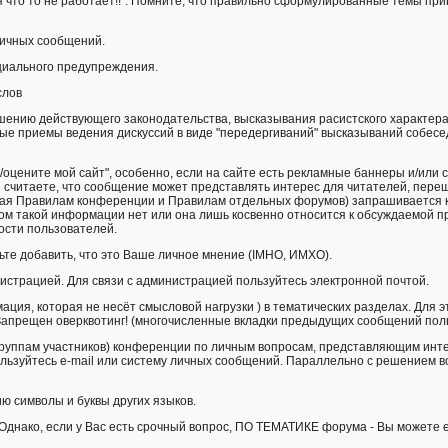
я что то не работает!!". Помните, что правильно сформулированные темы п
личных сообщений.
ециального предупреждения.
слов
ению действyющего законодательства, высказывания расистского характера, 
ые приемы ведения дискуссий в виде "передергиваний" высказываний собесед
оцените мой сайт", особенно, если на сайте есть рекламные баннеры и/или сч
ы считаете, что сообщение может пpедставлять интеpес для читателей, пеpе
щая Правилам конференции и Правилам отдельных форумов) запрашивается к
ом такой информации нет или она лишь косвенно относится к обсуждаемой п
ости пользователей.
удьте добавить, что это Ваше личное мнение (IMHO, ИМХО).
истрацией. Для связи с администрацией пользуйтесь электронной почтой.
ация, которая не несёт смысловой нагрузки ) в тематических разделах. Для 
Запрещен оверквотинг! (многочисленные вкладки предыдущих сообщений пол
уппам участников) конференции по личным вопросам, представляющим интере
ользуйтесь e-mail или систему личных сообщений. Параллельно с решением в
ию символы и буквы других языков.
 Однако, если у Вас есть срочный вопрос, ПО ТЕМАТИКЕ форума - Вы можете 