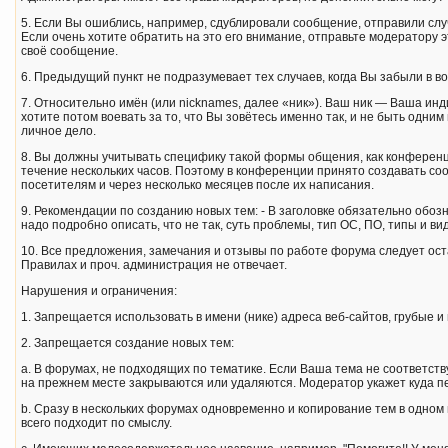
5. Если Вы ошиблись, например, сдублировали сообщение, отправили слу
Если очень хотите обратить на это его внимание, отправьте модератору
своё сообщение.
6. Предыдущий пункт не подразумевает тех случаев, когда Вы забыли в в
7. Относительно имён (или nicknames, далее «ник»). Ваш ник — Ваша инд
хотите потом воевать за то, что Вы зовётесь именно так, и не быть одн
личное дело.
8. Вы должны учитывать специфику такой формы общения, как конференци
течение нескольких часов. Поэтому в конференции принято создавать со
посетителям и через несколько месяцев после их написания.
9. Рекомендации по созданию новых тем: - В заголовке обязательно обозн
надо подробно описать, что не так, суть проблемы, тип ОС, ПО, типы и ви
10. Все предложения, замечания и отзывы по работе форума следует оста
Правилах и проч. администрация не отвечает.
Нарушения и ограничения:
1. Запрещается использовать в имени (нике) адреса веб-сайтов, гpубые 
2. Запрещается создание новых тем:
a. В форумах, не подходящих по тематике. Если Ваша тема не соответст
на прежнем месте закрываются или удаляются. Модератор укажет куда 
b. Сразу в нескольких форумах одновременно и копирование тем в одно
всего подходит по смыслу.