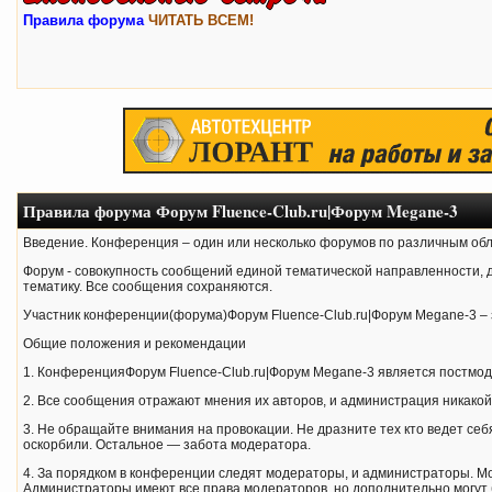
Правила форума
ЧИТАТЬ ВСЕМ!
Правила форума Форум Fluence-Club.ru|Форум Megane-3
Введение. Конференция – один или несколько форумов по различным об
Форум - совокупность сообщений единой тематической направленности,
тематику. Все сообщения сохраняются.
Участник конференции(форума)Форум Fluence-Club.ru|Форум Megane-3 – 
Общие положения и рекомендации
1. КонференцияФорум Fluence-Club.ru|Форум Megane-3 является постмоде
2. Все сообщения отражают мнения их авторов, и администрация никакой 
3. Не обращайте внимания на провокации. Не дразните тех кто ведет себя
оскорбили. Остальное — забота модератора.
4. За порядком в конференции следят модераторы, и администраторы. М
Администраторы имеют все права модераторов, но дополнительно могут 