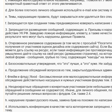
c. Имеющих малосодержательное название, например, "Помогите!! У мен
конкретный грамотный ответ от этого увеличиваются.
d. Для более плотного личного общения используйте e-mail или систему 
e. Темы, нарушающие правила, будут закрываться или удаляться без сп
f. Запрещается при создании темы преднамеренно коверкать написание 
3. Запрещается размещение сообщений, содержащих: a. Пpизывы к наpyш
действие УК РФ. Заведомо ложнyю инфоpмацию, клеветy, а также нечестн
результате чего могут быть нарушены данные Правила.
b. Откровенное рекламное содержание (в том числе с просьбой "Посетите/
получения от участников оценок дизайна или содержания сайта). Если В
можете дать ссылку на ресурс, если такая информация (не противореча
умышленно даёте ссылку на свой ресурс (домашнюю страничку), на котор
любой фоpме - сообщения, грубые по тону, содержащие "наезды" на личн
d. Безосновательные утверждения, что "это" лучше, а "это" хуже. Не заб
e. Продолжение обсyждений вопросов из тем, закpытых/удалённых админ
f. Флейм и флуд ( flood - Бессмысленная или малосодеpжательная инфоpм
обсуждение действительно насущных и нужных участникам форума тем. 
g. Неоднократные обращения к конкретным участникам (или небольшим гр
обращений в сообщении не содержится). Иначе, для личного общения, п
путайте решение личных вопросов с флудом. См. также 2.4.
h. нарушение правил русского языка, замена букв на похожие по написан
4. Использовать конференцию в качестве чата категорически запрещено.
тему.