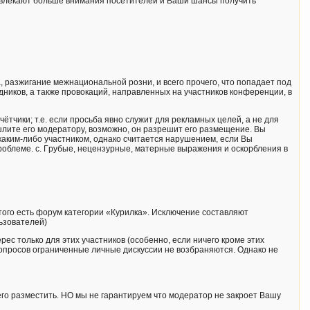
ривлекают больше внимания посетителей и Ваши шансы получить
разжигание межнациональной розни, и всего прочего, что попадает под
ников, а также провокаций, направленных на участников конференции, в
ётчики; т.е. если просьба явно служит для рекламных целей, а не для
шлите его модеpатоpy, возможно, он разрешит его размещение. Вы
аким-либо участником, однако считается нарушением, если Вы
роблеме. c. Гpубые, нецензурные, матерные выpажения и оскоpбления в
этого есть форум категории «Курилка». Исключение составляют
ьзователей)
с только для этих участников (особенно, если ничего кроме этих
опросов ограниченные личные дискуссии не возбраняются. Однако не
его разместить. НО мы не гарантируем что модератор не закроет Вашу