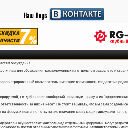
ластям обсуждения.
 доступных для обсуждения, расположенных на отдельном разделе или стран
зарегистрированный пользователь, имеющие возможность создавать и редак
рируемой, т.е. добавление сообщений происходит сразу, а их "прореживание
ответственности за них не несёт. Не стоит забывать, что мы сами создаем с
 на форумах неэтично - отсутствие внимания сразу сводит дискуссию на нет, 
одераторы осуществляют контроль над отдельными форумами, могут редактир
блокировать доступ отдельных участников к форумам. Администраторы имеют