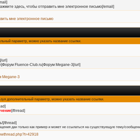
ail]
ажмите здесь, чтобы отправить мне электронное письмо[/email]
авить мне электронное письмо
тельный параметр, можно указать название ссылки.
/url]
orum]Форум Fluence-Club.ru|Форум Megane-3[/url]
м Megane-3
ользуя дополнительный параметр, можно указать название ссылки.
ead]
ачение
[/thread]
![/thread]
бщения дан только как пример и может не ссылаться на существующую тему/сообщени
showthread.php?t=42918