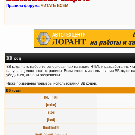
Правила форума
ЧИТАТЬ ВСЕМ!
BB код
BB коды - это набор тегов, основанных на языке HTML и разработанных
нарушая целостность страницы. Возможность использования BB кодов на
убедиться, что они разрешены.
Ниже приведены примеры использования BB кодов.
BB коды
[b]
,
[i]
,
[u]
[color]
[size]
[font]
[highlight]