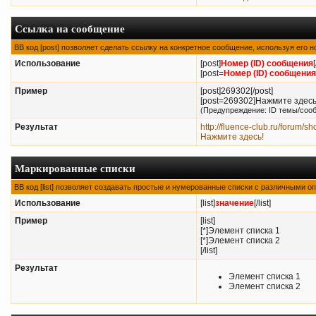
Ссылка на сообщение
BB код [post] позволяет сделать ссылку на конкретное сообщение, используя его 
Использование
[post]
Номер (ID) сообщения
[post=
Номер (ID) сообщения
Пример
[post]269302[/post]
[post=269302]Нажмите здесь!
(Предупреждение: ID темы/соо
Результат
http://fluence-club.ru/foru
Нажмите здесь!
Маркированные списки
BB код [list] позволяет создавать простые и нумерованные списки с различными о
Использование
[list]
значение
[/list]
Пример
[list]
[*]Элемент списка 1
[*]Элемент списка 2
[/list]
Результат
Элемент списка 1
Элемент списка 2