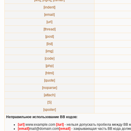
[left]
,
[right]
,
[center]
[indent]
[email]
[url]
[thread]
[post]
[list]
[img]
[code]
[php]
[html]
[quote]
[noparse]
[attach]
[S]
[spoiler]
Неправильное использование BB кодов:
[url]
www.example.com
[/url]
- нельзя допускать пробела между BB к
[email]
mail@domain.com
[email]
- закрывающая часть BB кода должн