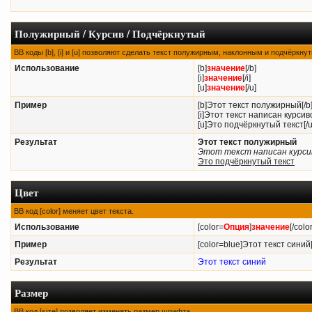
Полужирный / Курсив / Подчёркнутый
BB коды [b], [i] и [u] позволяют сделать текст полужирным, наклонным и подчёркн
Использование
[b]
значение
[/b]
[i]
значение
[/i]
[u]
значение
[/u]
Пример
[b]Этот текст полужирный[/b
[i]Этот текст написан курсиво
[u]Это подчёркнутый текст[/u
Результат
Этот текст полужирный
Этот текст написан курси
Это подчёркнутый текст
Цвет
BB код [color] меняет цвет текста.
Использование
[color=
Опция
]
значение
[/color
Пример
[color=blue]Этот текст синий[
Результат
Этот текст синий
Размер
BB код [size] позволяет изменять размер шрифта.