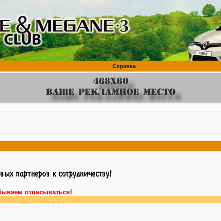
Справка
бываем отписываться!
Вни