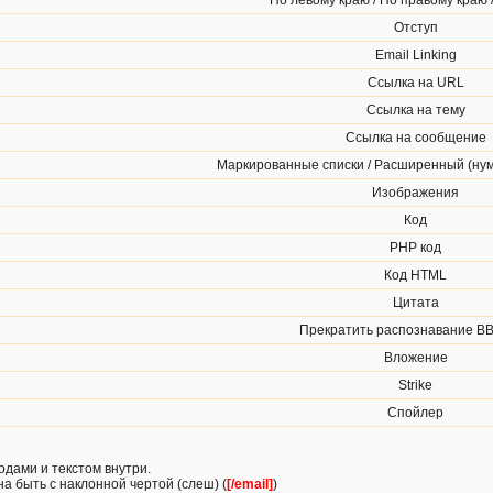
По левому краю / По правому краю 
Отступ
Email Linking
Ссылка на URL
Ссылка на тему
Ссылка на сообщение
Маркированные списки / Расширенный (ну
Изображения
Код
PHP код
Код HTML
Цитата
Прекратить распознавание BB
Вложение
Strike
Спойлер
одами и текстом внутри.
а быть с наклонной чертой (слеш) (
[/email]
)