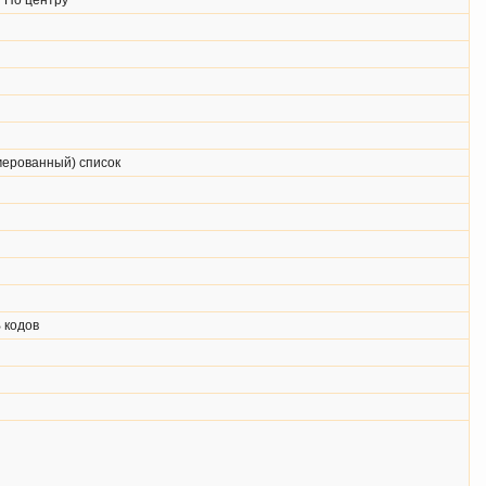
/ По центру
мерованный) список
 кодов