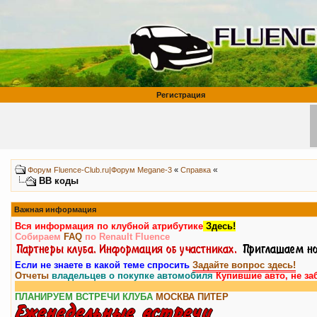
Регистрация
«
Форум Fluence-Club.ru|Форум Megane-3
«
Справка
BB коды
Важная информация
Вся информация по клубной атрибутике
Здесь!
Собираем
FAQ
по Renault Fluence
Если не знаете в какой теме спросить
Задайте вопрос здесь!
Отчеты
владельцев о покупке автомобиля
Купившие авто, не за
ПЛАНИРУЕМ ВСТРЕЧИ КЛУБА
МОСКВА
ПИТЕР