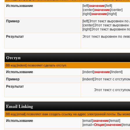
Использование
[left]
значение
[/left]
[center]
значение
[/center]
[right]
значение
[/right]
Пример
[left]Этот текст выровнен по 
[center]Этот текст выровнен 
[right]Этот текст выровнен по
Результат
Этот текст выровнен по лев
Отступ
BB код [indent] позволяет сделать отступ.
Использование
[indent]
значение
[/indent]
Пример
[indent]Этот текст с отступом
Результат
Этот текст с отступо
Email Linking
BB код [email] позволяет вам создать ссылку на адрес электронной почты. Вы мож
Использование
[email]
значение
[/email]
[email=
Опция
]
значение
[/ema