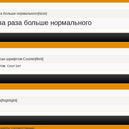
за больше нормального[/size]
два раза больше нормального
исан шрифтом Courier[/font]
том Courier
/highlight]
о центру соответственно.