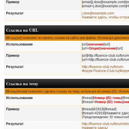
Пример
[email]j.doe@example.com[/em
[email=j.doe@example.com]Н
Результат
j.doe@example.com
Нажмите здесь, чтобы отпр
Ссылка на URL
BB код [url] позволяет вставлять ссылки на сайты или файлы. Используя дополни
Использование
[url]
значение
[/url]
[url=
Опция
]
значение
[/url]
Пример
[url]http://fluence-club.ru/forum[
[url=http://fluence-club.ru/f
Результат
http://fluence-club.ru/forum
Форум Fluence-Club.ru|Фору
Ссылка на тему
BB код [thread] позволяет сделать ссылку на тему, используя её номер (ID). Исп
Использование
[thread]
Номер (ID) темы
[/thr
[thread=
Номер (ID) темы
]
зн
Пример
[thread]42918[/thread]
[thread=42918]Нажмите здесь
(Предупреждение: ID темы/соо
Результат
http://fluence-club.ru/forum/
Нажмите здесь!