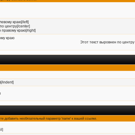
левому краю[/left]
по центру[/center]
 правому краю[/right]
ому краю
Этот текст выровнен по центру
[/indent]
м
ете добавить необязательный параметр 'name' к вашей ссылке.
il]