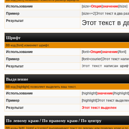
Использование
[size=
Опция
]
значение
[/size]
Пример
[size=+2]Этот текст в два ра
Результат
Этот текст в 
Шрифт
BB код [font] изменяет шрифт.
Использование
[font=
Опция
]
значение
[/font]
Пример
[font=courier]Этот текст нап
Результат
Этот текст написан шриф
Выделение
BB код [highlight] позволяет выделить ваш текст.
Использование
[highlight]
значение
[/highlight]
Пример
[highlight]Этот текст выделен[
Результат
Этот текст выделен
По левому краю / По правому краю / По центру
BB коды [left], [right] и [center] выравнивают текст по левому или правому краю и п