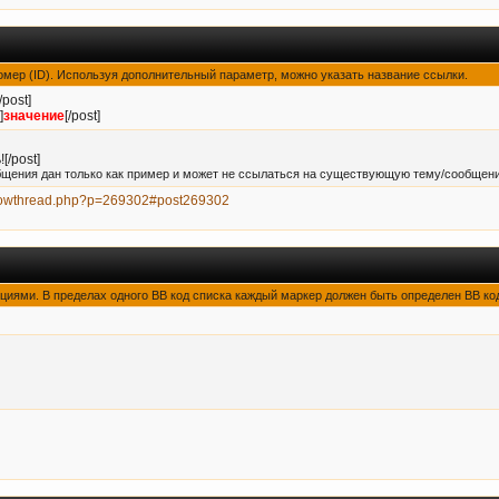
номер (ID). Используя дополнительный параметр, можно указать название ссылки.
[/post]
]
значение
[/post]
[/post]
бщения дан только как пример и может не ссылаться на существующую тему/сообщени
m/showthread.php?p=269302#post269302
пциями. В пределах одного BB код списка каждый маркер должен быть определен BB код