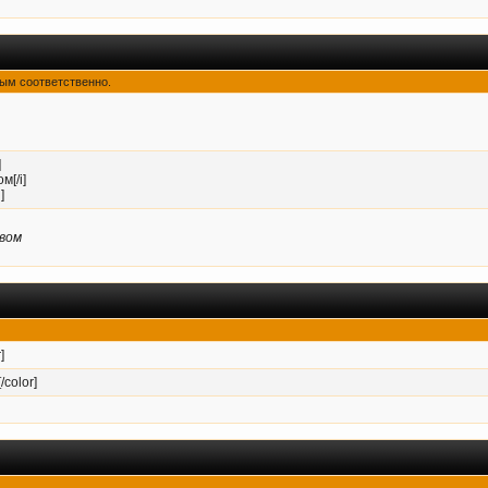
утым соответственно.
]
м[/i]
]
вом
]
/color]