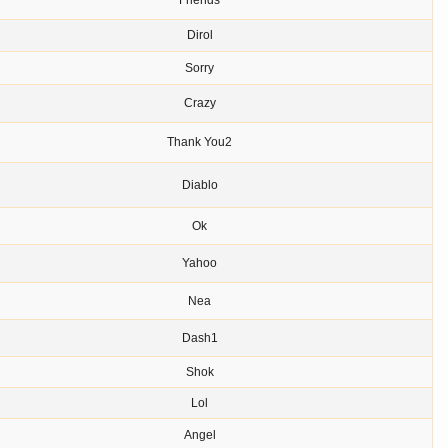
Friends
Dirol
Sorry
Crazy
Thank You2
Diablo
Ok
Yahoo
Nea
Dash1
Shok
Lol
Angel