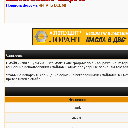
Правила форума
ЧИТАТЬ ВСЕМ!
Смайлы
Смайлы (smile - улыбка) - это маленькие графические изображения, кото
концепция использования смайлов. Самые популярные варианты текстов
Чтобы не испортить сообщение случайно вставленными смайлами, вы може
превратится в смайл!
Что пишем
:sad:
:acute: