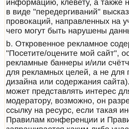
инфоpмацию, клеветy, а также 
в виде "передергиваний" выска
провокаций, направленных на у
чего могут быть нарушены данн
b. Откровенное рекламное соде
"Посетите/оцените мой сайт", о
рекламные баннеры и/или счётчи
для рекламных целей, а не для 
дизайна или содержания сайта)
может пpедставлять интеpес дл
модеpатоpy, возможно, он разр
ссылку на ресурс, если такая 
Правилам конференции и Прав
запрашивается каким-либо учас