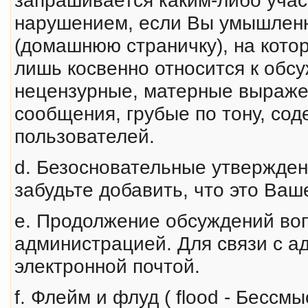
нарушением, если Вы умышленн
(домашнюю страничку), на кото
лишь косвенно относится к обс
нецензурные, матерные выpаже
сообщения, грубые по тону, со
пользователей.
d. Безосновательные утверждения
забудьте добавить, что это Ва
e. Продолжение обсyждений воп
администрацией. Для связи с а
электронной почтой.
f. Флейм и флуд ( flood - Бесс