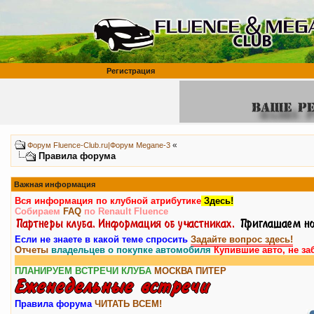
Регистрация
«
Форум Fluence-Club.ru|Форум Megane-3
Правила форума
Важная информация
Вся информация по клубной атрибутике
Здесь!
Собираем
FAQ
по Renault Fluence
Если не знаете в какой теме спросить
Задайте вопрос здесь!
Отчеты
владельцев о покупке автомобиля
Купившие авто, не за
ПЛАНИРУЕМ ВСТРЕЧИ КЛУБА
МОСКВА
ПИТЕР
Правила форума
ЧИТАТЬ ВСЕМ!