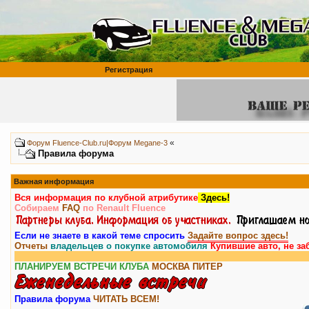
Регистрация
«
Форум Fluence-Club.ru|Форум Megane-3
Правила форума
Важная информация
Вся информация по клубной атрибутике
Здесь!
Собираем
FAQ
по Renault Fluence
Если не знаете в какой теме спросить
Задайте вопрос здесь!
Отчеты
владельцев о покупке автомобиля
Купившие авто, не за
ПЛАНИРУЕМ ВСТРЕЧИ КЛУБА
МОСКВА
ПИТЕР
Правила форума
ЧИТАТЬ ВСЕМ!