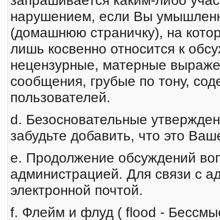
нарушением, если Вы умышленн
(домашнюю страничку), на кото
лишь косвенно относится к обс
нецензурные, матерные выpаже
сообщения, грубые по тону, со
пользователей.
d. Безосновательные утверждения
забудьте добавить, что это Ва
e. Продолжение обсyждений воп
администрацией. Для связи с а
электронной почтой.
f. Флейм и флуд ( flood - Бесс