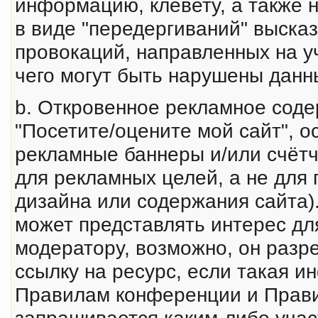
инфоpмацию, клеветy, а также 
в виде "передергиваний" выска
провокаций, направленных на у
чего могут быть нарушены данн
b. Откровенное рекламное соде
"Посетите/оцените мой сайт", о
рекламные баннеры и/или счётчи
для рекламных целей, а не для 
дизайна или содержания сайта)
может пpедставлять интеpес дл
модеpатоpy, возможно, он разр
ссылку на ресурс, если такая 
Правилам конференции и Прав
запрашивается каким-либо учас