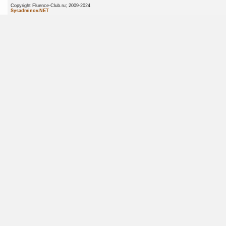
Copyright Fluence-Club.ru; 20
Sysadminov.NET