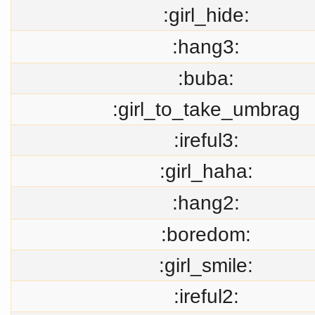
:girl_hide:
:hang3:
:buba:
:girl_to_take_umbrag
:ireful3:
:girl_haha:
:hang2:
:boredom:
:girl_smile:
:ireful2: