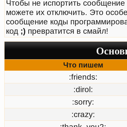
Чтобы не испортить сообщение
можете их отключить. Это особе
сообщение коды программирован
код
;)
превратится в смайл!
Основ
Что пишем
:friends:
:dirol:
:sorry:
:crazy:
:thank_you2: