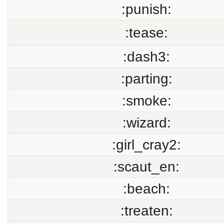
:punish:
:tease:
:dash3:
:parting:
:smoke:
:wizard:
:girl_cray2:
:scaut_en:
:beach:
:treaten: