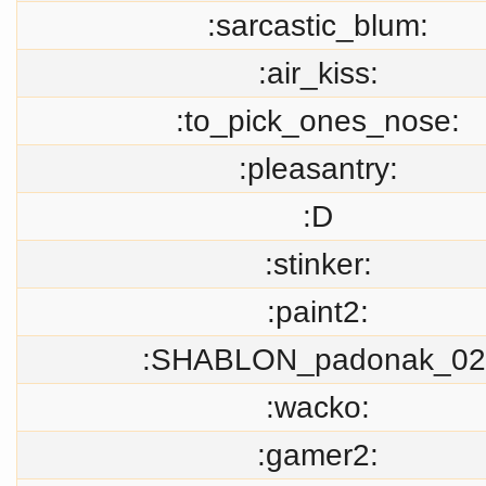
:sarcastic_blum:
:air_kiss:
:to_pick_ones_nose:
:pleasantry:
:D
:stinker:
:paint2:
:SHABLON_padonak_02
:wacko:
:gamer2: