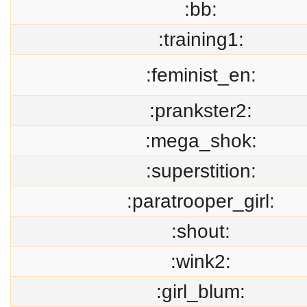
:bb:
:training1:
:feminist_en:
:prankster2:
:mega_shok:
:superstition:
:paratrooper_girl:
:shout:
:wink2:
:girl_blum: