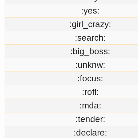
:yes:
:girl_crazy:
:search:
:big_boss:
:unknw:
:focus:
:rofl:
:mda:
:tender:
:declare: