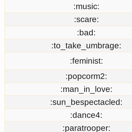
:music:
:scare:
:bad:
:to_take_umbrage:
:feminist:
:popcorm2:
:man_in_love:
:sun_bespectacled:
:dance4:
:paratrooper: