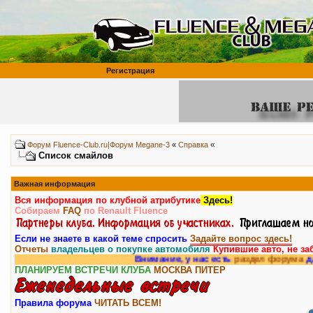
Регистрация
«
Форум Fluence-Club.ru|Форум Megane-3
«
Справка
Список смайлов
Важная информация
Вся информация по клубной атрибутике
Здесь!
Собираем
FAQ
по Renault Fluence
Если не знаете в какой теме спросить
Задайте вопрос здесь!
Отчеты
владельцев о покупке автомобиля
Купившие авто, не за
Внимание, у нас есть
раздел форума
для владель
ПЛАНИРУЕМ ВСТРЕЧИ КЛУБА
МОСКВА
ПИТЕР
Правила форума
ЧИТАТЬ ВСЕМ!