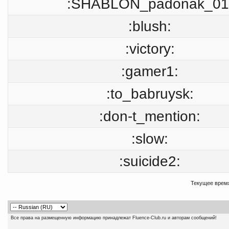
:SHABLON_padonak_01
:blush:
:victory:
:gamer1:
:to_babruysk:
:don-t_mention:
:slow:
:suicide2:
Текущее врем
Все права на размещенную информацию принадлежат Fluence-Club.ru и авторам сообщений!