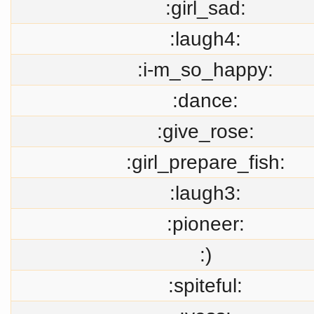
:girl_sad:
:laugh4:
:i-m_so_happy:
:dance:
:give_rose:
:girl_prepare_fish:
:laugh3:
:pioneer:
:)
:spiteful: