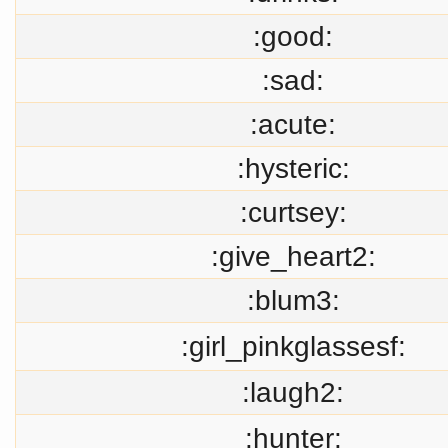
:good:
:sad:
:acute:
:hysteric:
:curtsey:
:give_heart2:
:blum3:
:girl_pinkglassesf:
:laugh2:
:hunter: