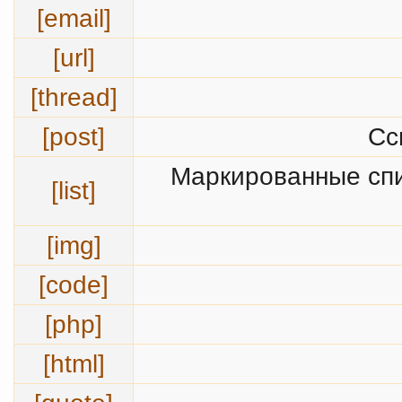
[email]
[url]
[thread]
[post]
Сс
Маркированные спи
[list]
[img]
[code]
[php]
[html]