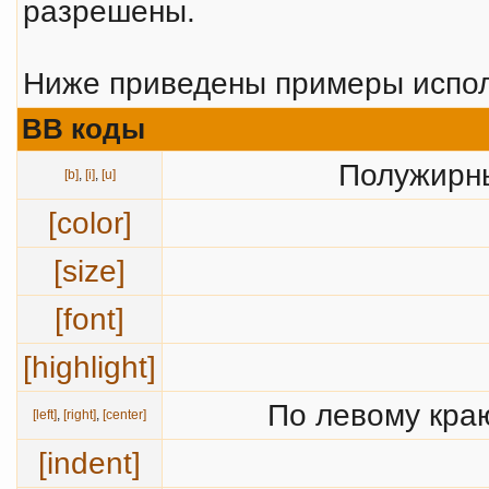
разрешены.
Ниже приведены примеры испол
BB коды
Полужирны
[b]
,
[i]
,
[u]
[color]
[size]
[font]
[highlight]
По левому краю
[left]
,
[right]
,
[center]
[indent]