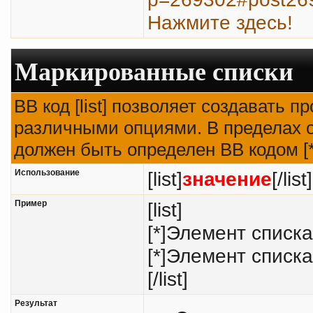
Нажмите здесь!
Маркированные списки
BB код [list] позволяет создавать 
различными опциями. В пределах о
должен быть определен BB кодом [*
Использование
[list]
значение
[/list]
Пример
[list]
[*]Элемент списка
[*]Элемент списка
[/list]
Результат