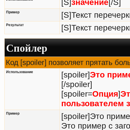
[S]
значение
[/S]
Пример
[S]Текст перечерк
Результат
[S]Текст перечерк
Спойлер
Код [spoiler] позволяет прятать бо
Использование
[spoiler]
Это прим
[/spoiler]
[spoiler=
Опция
]
Эт
пользователем з
Пример
[spoiler]Это прим
Это пример с заг