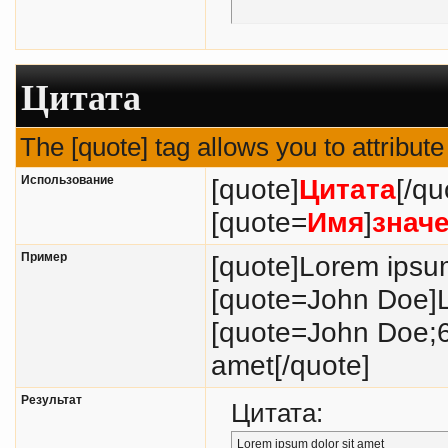
Цитата
The [quote] tag allows you to attribut
Использование
[quote]
Цитата
[/qu
[quote=
Имя
]
знач
Пример
[quote]Lorem ipsum
[quote=John Doe]L
[quote=John Doe;6
amet[/quote]
Результат
Цитата:
Lorem ipsum dolor sit amet