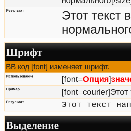
нормального[/size
Результат
Этот текст 
нормальног
Шрифт
BB код [font] изменяет шрифт.
Использование
[font=
Опция
]
знач
Пример
[font=courier]Этот
Результат
Этот текст на
Выделение