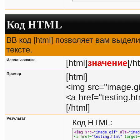
echo
$m
}
Код HTML
BB код [html] позволяет вам выде
тексте.
Использование
[html]
значение
[/h
Пример
[html]
<img src="image.gi
<a href="testing.h
[/html]
Результат
Код HTML:
<img src=
"image.gif"
 alt=
"imag
<a href=
"testing.html"
 target=