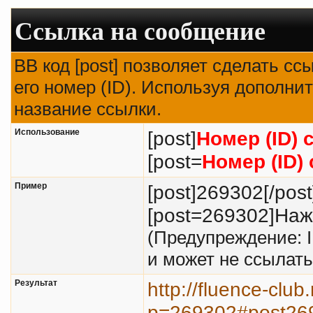
Ссылка на сообщение
BB код [post] позволяет сделать с
его номер (ID). Используя дополни
название ссылки.
Использование
[post]
Номер (ID)
[post=
Номер (ID)
Пример
[post]269302[/post
[post=269302]Нажм
(Предупреждение: 
и может не ссылат
Результат
http://fluence-clu
p=269302#post26