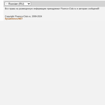
Все права на размещенную информацию принадлежат Fluence-Club.ru и авторам сообщений!
Copyright Fluence-Club.ru; 20
Sysadminov.NET