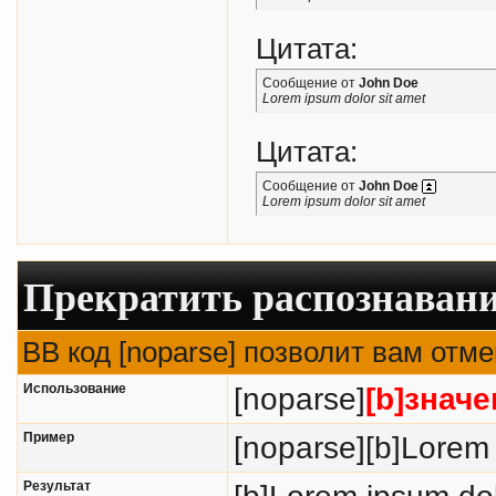
Цитата:
Сообщение от
John Doe
Lorem ipsum dolor sit amet
Цитата:
Сообщение от
John Doe
Lorem ipsum dolor sit amet
Прекратить распознавани
BB код [noparse] позволит вам отм
Использование
[noparse]
[b]значе
Пример
[noparse][b]Lorem 
Результат
[b]Lorem ipsum dol