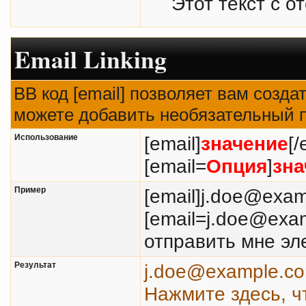
Этот текст с о
Email Linking
BB код [email] позволяет вам созда
можете добавить необязательный п
Использование
[email]
значение
[/
[email=
Опция
]
зна
Пример
[email]j.doe@exam
[email=j.doe@exa
отправить мне эл
Результат
j.doe@example.c
Нажмите здесь, ч