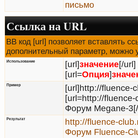
письмо
Ссылка на URL
BB код [url] позволяет вставлять 
дополнительный параметр, можно у
Использование
[url]
значение
[/url]
[url=
Опция
]
значе
Пример
[url]http://fluence-c
[url=http://fluenc
Форум Megane-3[/u
Результат
http://fluence-club
Форум Fluence-Cl