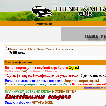
Регистрация
«
Форум Fluence-Club.ru|Форум Megane-3
«
Справка
BB коды
Важная информация
Вся информация по клубной атрибутике
Здесь!
Собираем
FAQ
по Renault Fluence
Если не знаете в какой теме спросить
Задайте вопрос здесь!
Отчеты
владельцев о покупке автомобиля
Купившие авто, не за
Внимание, у нас есть
ра
ПЛАНИРУЕМ ВСТРЕЧИ КЛУБА
МОСКВА
ПИТЕР
Правила форума
ЧИТАТЬ ВСЕМ!