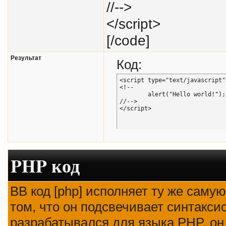
//-->
</script>
[/code]
Результат
Код:
<script type="text/javascript">
<!--

	alert("Hello world!");

//-->

</script>
PHP код
BB код [php] исполняет ту же самую
том, что он подсвечивает синтаксис
разрабатывался для языка PHP, он