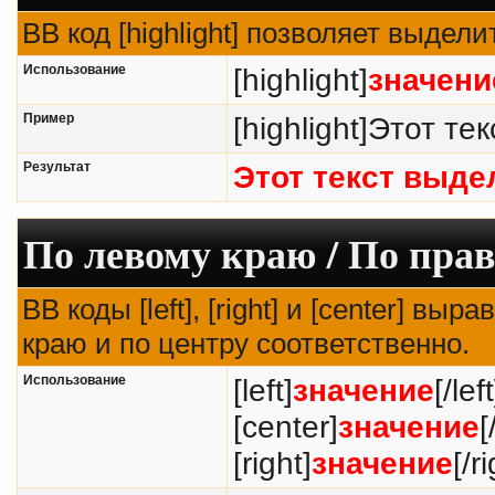
BB код [highlight] позволяет выдели
Использование
[highlight]
значени
Пример
[highlight]Этот тек
Результат
Этот текст выде
По левому краю / По прав
BB коды [left], [right] и [center] в
краю и по центру соответственно.
Использование
[left]
значение
[/left
[center]
значение
[
[right]
значение
[/r