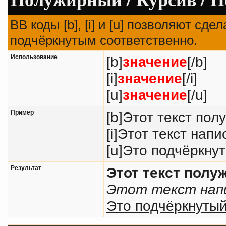
BB коды [b], [i] и [u] позволяют с
подчёркнутым соответственно.
Использование
[b]
значение
[/b]
[i]
значение
[/i]
[u]
значение
[/u]
Пример
[b]Этот текст пол
[i]Этот текст напи
[u]Это подчёркнут
Результат
Этот текст пол
Этот текст напи
Это подчёркнутый