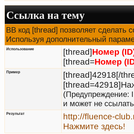
Ссылка на тему
BB код [thread] позволяет сделать с
Используя дополнительный парамет
Использование
[thread]
Номер (ID
[thread=
Номер (I
Пример
[thread]42918[/thr
[thread=42918]Наж
(Предупреждение: 
и может не ссылат
Результат
http://fluence-clu
Нажмите здесь!