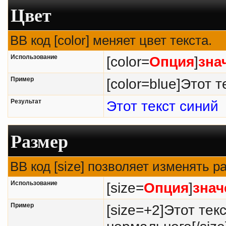
Цвет
BB код [color] меняет цвет текста.
Использование
[color=
Опция
]
зна
Пример
[color=blue]Этот т
Результат
Этот текст синий
Размер
BB код [size] позволяет изменять 
Использование
[size=
Опция
]
знач
Пример
[size=+2]Этот тек