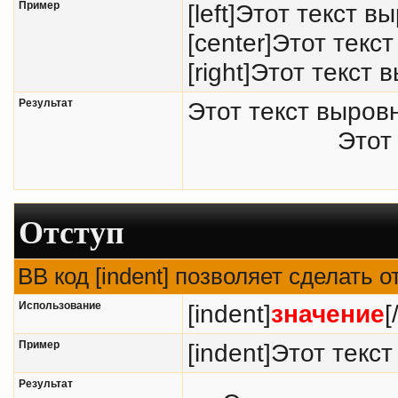
Пример
[left]Этот текст в
[center]Этот текс
[right]Этот текст 
Результат
Этот текст выров
Этот
Отступ
BB код [indent] позволяет сделать о
Использование
[indent]
значение
[
Пример
[indent]Этот текст
Результат