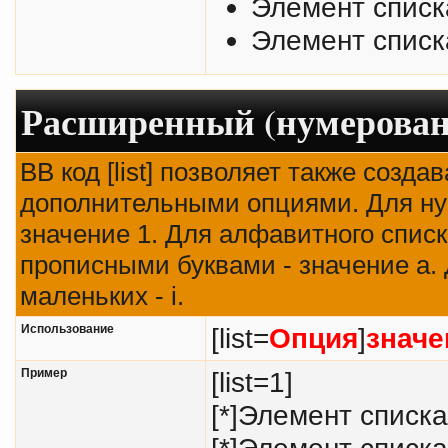
Элемент списк
Элемент списк
Расширенный (нумерован
BB код [list] позволяет также созд
дополнительными опциями. Для ну
значение 1. Для алфавитного списк
прописными буквами - значение а. 
маленьких - i.
Использование
[list=
Опция
]
значе
Пример
[list=1]
[*]Элемент списка
[*]Элемент списка