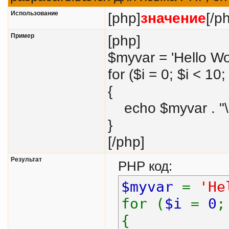
Использование
[php]
значение
[/p
Пример
[php]
$myvar = 'Hello Wor
for ($
i = 0; $i < 10;
{
echo $myvar . "\
}
[/php]
Результат
PHP код:
$myvar
=
'He
for (
$i
=
0
{