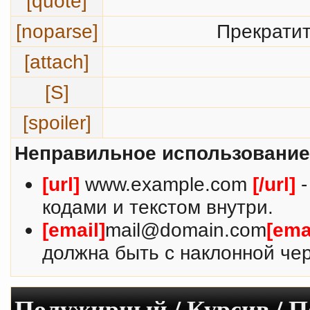
[quote]
[noparse]
Прекратит
[attach]
[S]
[spoiler]
Неправильное использование
[url]
www.example.com
[/url]
-
кодами и текстом внутри.
[email]
mail@domain.com
[ema
должна быть с наклонной чер
Полужирный / Курсив / 