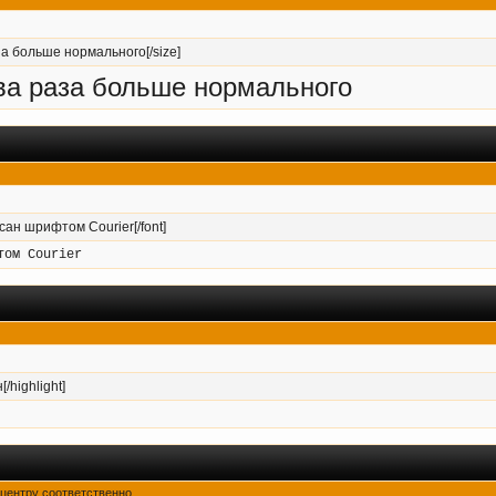
за больше нормального[/size]
два раза больше нормального
исан шрифтом Courier[/font]
том Courier
/highlight]
о центру соответственно.