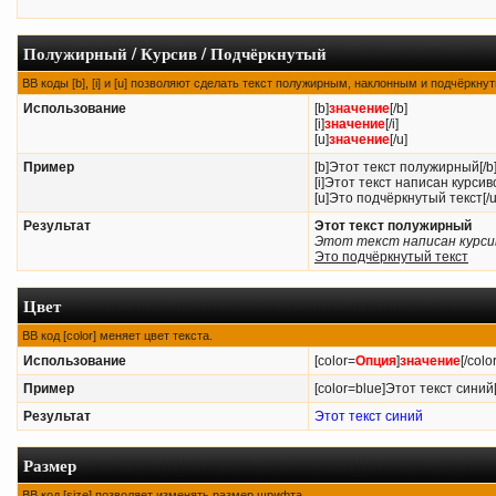
Полужирный / Курсив / Подчёркнутый
BB коды [b], [i] и [u] позволяют сделать текст полужирным, наклонным и подчёркн
Использование
[b]
значение
[/b]
[i]
значение
[/i]
[u]
значение
[/u]
Пример
[b]Этот текст полужирный[/b
[i]Этот текст написан курсиво
[u]Это подчёркнутый текст[/u
Результат
Этот текст полужирный
Этот текст написан курси
Это подчёркнутый текст
Цвет
BB код [color] меняет цвет текста.
Использование
[color=
Опция
]
значение
[/color
Пример
[color=blue]Этот текст синий[
Результат
Этот текст синий
Размер
BB код [size] позволяет изменять размер шрифта.