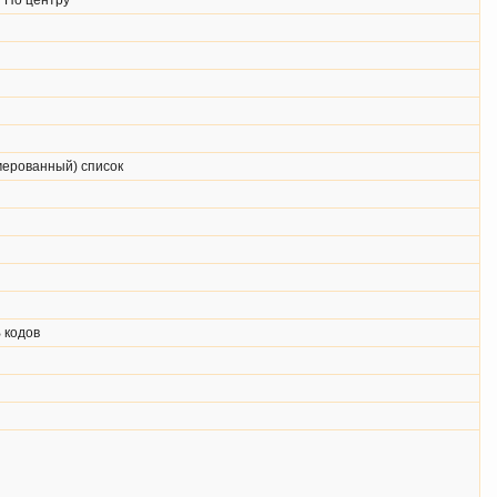
/ По центру
мерованный) список
 кодов