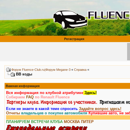
Регистрация
«
Форум Fluence-Club.ru|Форум Megane-3
«
Справка
BB коды
Важная информация
Вся информация по клубной атрибутике
Здесь!
Собираем
FAQ
по Renault Fluence
Если не знаете в какой теме спросить
Задайте вопрос здесь!
Отчеты
владельцев о покупке автомобиля
Купившие авто, не за
ПЛАНИРУЕМ ВСТРЕЧИ КЛУБА
МОСКВА
ПИТЕР