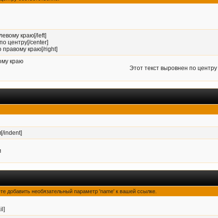
левому краю[/left]
по центру[/center]
 правому краю[/right]
ому краю
Этот текст выровнен по центру
[/indent]
м
ете добавить необязательный параметр 'name' к вашей ссылке.
il]