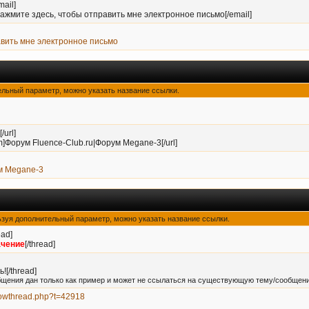
ail]
ажмите здесь, чтобы отправить мне электронное письмо[/email]
авить мне электронное письмо
тельный параметр, можно указать название ссылки.
/url]
orum]Форум Fluence-Club.ru|Форум Megane-3[/url]
м Megane-3
ользуя дополнительный параметр, можно указать название ссылки.
ead]
ачение
[/thread]
![/thread]
бщения дан только как пример и может не ссылаться на существующую тему/сообщени
showthread.php?t=42918