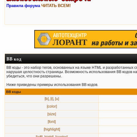
Правила форума
ЧИТАТЬ ВСЕМ!
BB код
BB коды - это набор тегов, основанных на языке HTML и разработанных
нарушая целостность страницы. Возможность использования BB кодов на
убедиться, что они разрешены.
Ниже приведены примеры использования BB кодов.
BB коды
[b]
,
[i]
,
[u]
[color]
[size]
[font]
[highlight]