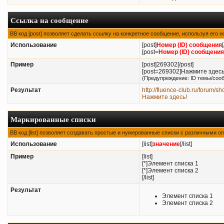
Ссылка на сообщение
BB код [post] позволяет сделать ссылку на конкретное сообщение, используя его 
Использование
[post]
Номер (ID) сообщения
[post=
Номер (ID) сообщения
Пример
[post]269302[/post]
[post=269302]Нажмите здесь!
(Предупреждение: ID темы/соо
Результат
http://fluence-club.ru/foru
Нажмите здесь!
Маркированные списки
BB код [list] позволяет создавать простые и нумерованные списки с различными о
Использование
[list]
значение
[/list]
Пример
[list]
[*]Элемент списка 1
[*]Элемент списка 2
[/list]
Результат
Элемент списка 1
Элемент списка 2