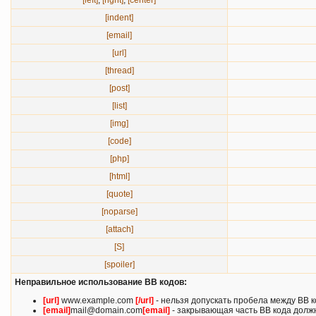
[left]
,
[right]
,
[center]
[indent]
[email]
[url]
[thread]
[post]
[list]
[img]
[code]
[php]
[html]
[quote]
[noparse]
[attach]
[S]
[spoiler]
Неправильное использование BB кодов:
[url]
www.example.com
[/url]
- нельзя допускать пробела между BB к
[email]
mail@domain.com
[email]
- закрывающая часть BB кода должн