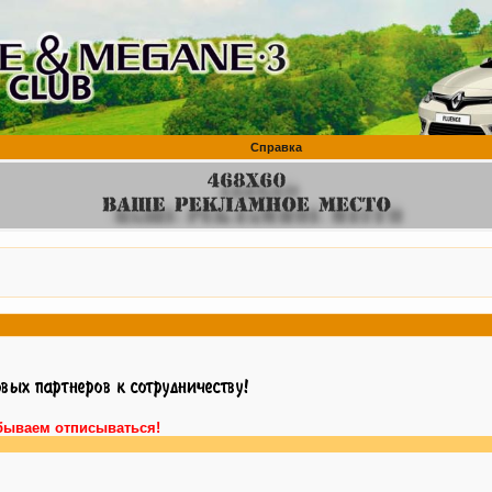
Справка
бываем отписываться!
Вним