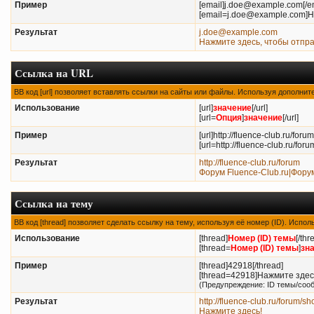
Пример
[email]j.doe@example.com[/em
[email=j.doe@example.com]Н
Результат
j.doe@example.com
Нажмите здесь, чтобы отпр
Ссылка на URL
BB код [url] позволяет вставлять ссылки на сайты или файлы. Используя дополни
Использование
[url]
значение
[/url]
[url=
Опция
]
значение
[/url]
Пример
[url]http://fluence-club.ru/forum[
[url=http://fluence-club.ru/f
Результат
http://fluence-club.ru/forum
Форум Fluence-Club.ru|Фору
Ссылка на тему
BB код [thread] позволяет сделать ссылку на тему, используя её номер (ID). Исп
Использование
[thread]
Номер (ID) темы
[/thr
[thread=
Номер (ID) темы
]
зн
Пример
[thread]42918[/thread]
[thread=42918]Нажмите здесь
(Предупреждение: ID темы/соо
Результат
http://fluence-club.ru/forum/
Нажмите здесь!