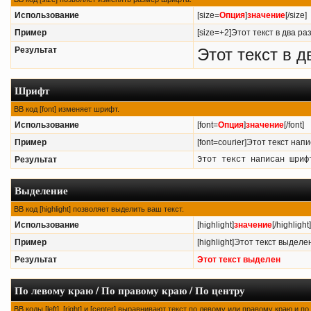
Использование
[size=
Опция
]
значение
[/size]
Пример
[size=+2]Этот текст в два ра
Результат
Этот текст в 
Шрифт
BB код [font] изменяет шрифт.
Использование
[font=
Опция
]
значение
[/font]
Пример
[font=courier]Этот текст нап
Результат
Этот текст написан шриф
Выделение
BB код [highlight] позволяет выделить ваш текст.
Использование
[highlight]
значение
[/highlight]
Пример
[highlight]Этот текст выделен[
Результат
Этот текст выделен
По левому краю / По правому краю / По центру
BB коды [left], [right] и [center] выравнивают текст по левому или правому краю и п