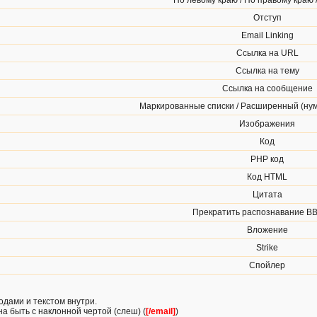
По левому краю / По правому краю 
Отступ
Email Linking
Ссылка на URL
Ссылка на тему
Ссылка на сообщение
Маркированные списки / Расширенный (ну
Изображения
Код
PHP код
Код HTML
Цитата
Прекратить распознавание BB
Вложение
Strike
Спойлер
одами и текстом внутри.
а быть с наклонной чертой (слеш) (
[/email]
)