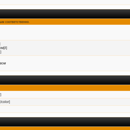
утым соответственно.
]
м[/i]
]
вом
]
/color]