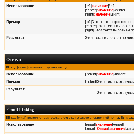
Использование
[left]
значение
[/left]
[center]
значение
[/center]
[right]
значение
[/right]
Пример
[left]Этот текст выровнен по 
[center]Этот текст выровнен 
[right]Этот текст выровнен по
Результат
Этот текст выровнен по лев
Отступ
BB код [indent] позволяет сделать отступ.
Использование
[indent]
значение
[/indent]
Пример
[indent]Этот текст с отступом
Результат
Этот текст с отступо
Email Linking
BB код [email] позволяет вам создать ссылку на адрес электронной почты. Вы мож
Использование
[email]
значение
[/email]
[email=
Опция
]
значение
[/ema