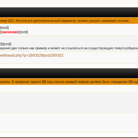
номер (ID). Используя дополнительный параметр, можно указать название ссылки.
[/post]
]
значение
[/post]
[/post]
бщения дан только как пример и может не ссылаться на существующую тему/сообщени
m/showthread.php?p=269302#post269302
пциями. В пределах одного BB код списка каждый маркер должен быть определен BB код