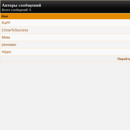
Авторы сообщений
Всего сообщений: 5
Имя
RaFF
CloseToSuccess
Мика
реноман
Hippo
Перейти