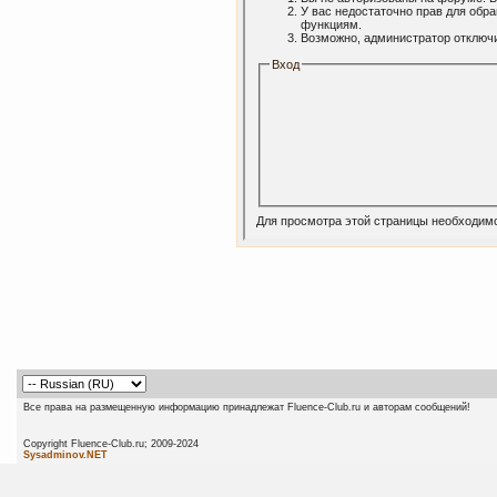
У вас недостаточно прав для обр
функциям.
Возможно, администратор отключи
Вход
Для просмотра этой страницы необходим
Все права на размещенную информацию принадлежат Fluence-Club.ru и авторам сообщений!
Copyright Fluence-Club.ru; 20
Sysadminov.NET