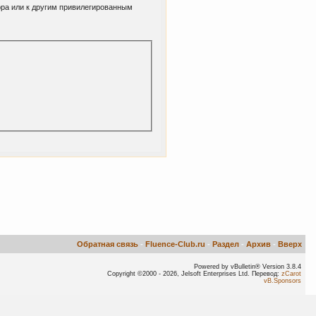
ора или к другим привилегированным
Обратная связь
-
Fluence-Club.ru
-
Раздел
-
Архив
-
Вверх
Powered by vBulletin® Version 3.8.4
Copyright ©2000 - 2026, Jelsoft Enterprises Ltd. Перевод:
zCarot
vB.Sponsors