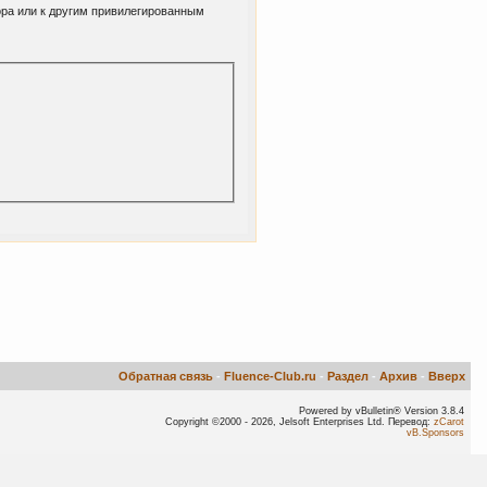
ора или к другим привилегированным
Обратная связь
-
Fluence-Club.ru
-
Раздел
-
Архив
-
Вверх
Powered by vBulletin® Version 3.8.4
Copyright ©2000 - 2026, Jelsoft Enterprises Ltd. Перевод:
zCarot
vB.Sponsors