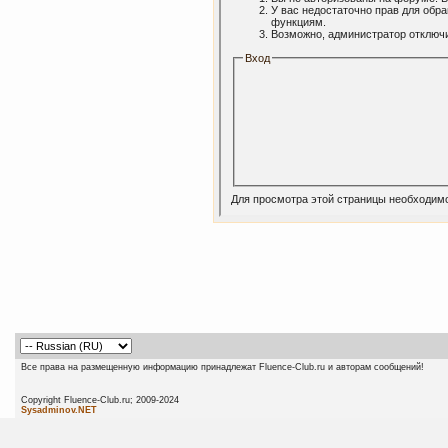
У вас недостаточно прав для обр
функциям.
Возможно, администратор отключи
Вход
Для просмотра этой страницы необходим
Все права на размещенную информацию принадлежат Fluence-Club.ru и авторам сообщений!
Copyright Fluence-Club.ru; 20
Sysadminov.NET