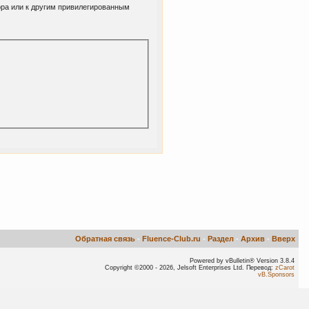
ора или к другим привилегированным
Обратная связь
-
Fluence-Club.ru
-
Раздел
-
Архив
-
Вверх
Powered by vBulletin® Version 3.8.4
Copyright ©2000 - 2026, Jelsoft Enterprises Ltd. Перевод:
zCarot
vB.Sponsors