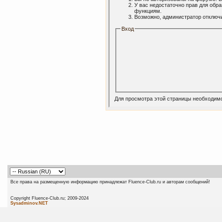
У вас недостаточно прав для обр
функциям.
Возможно, администратор отключи
Вход
Для просмотра этой страницы необходим
Все права на размещенную информацию принадлежат Fluence-Club.ru и авторам сообщений!
Copyright Fluence-Club.ru; 20
Sysadminov.NET