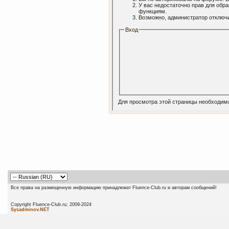
У вас недостаточно прав для обр
функциям.
Возможно, администратор отключи
Вход
Для просмотра этой страницы необходим
Все права на размещенную информацию принадлежат Fluence-Club.ru и авторам сообщений!
Copyright Fluence-Club.ru; 20
Sysadminov.NET