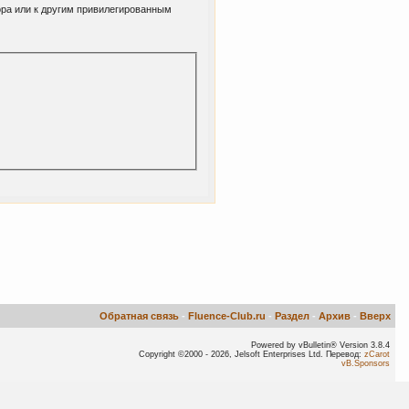
ора или к другим привилегированным
Обратная связь
-
Fluence-Club.ru
-
Раздел
-
Архив
-
Вверх
Powered by vBulletin® Version 3.8.4
Copyright ©2000 - 2026, Jelsoft Enterprises Ltd. Перевод:
zCarot
vB.Sponsors