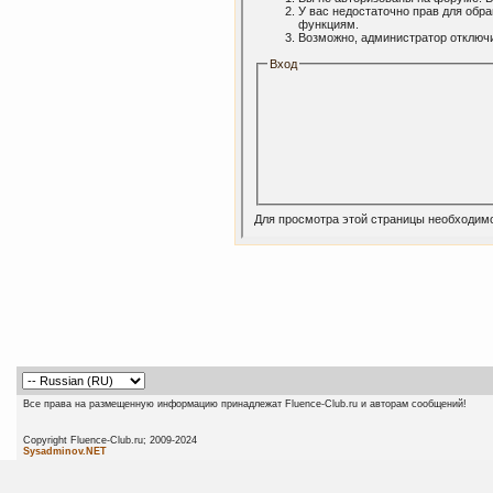
У вас недостаточно прав для обр
функциям.
Возможно, администратор отключи
Вход
Для просмотра этой страницы необходим
Все права на размещенную информацию принадлежат Fluence-Club.ru и авторам сообщений!
Copyright Fluence-Club.ru; 20
Sysadminov.NET