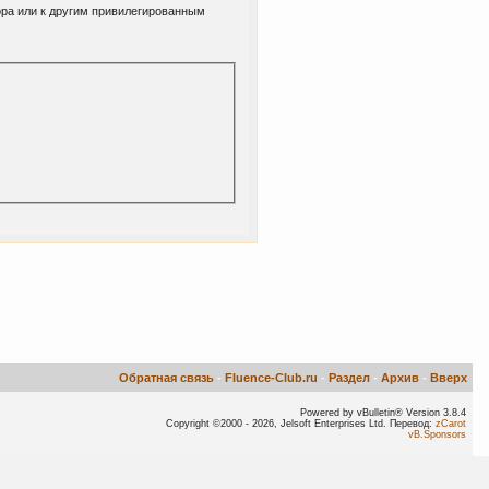
ора или к другим привилегированным
Обратная связь
-
Fluence-Club.ru
-
Раздел
-
Архив
-
Вверх
Powered by vBulletin® Version 3.8.4
Copyright ©2000 - 2026, Jelsoft Enterprises Ltd. Перевод:
zCarot
vB.Sponsors