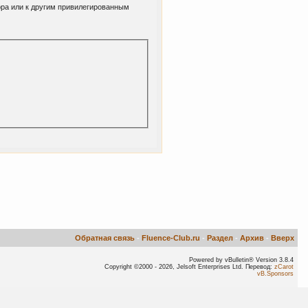
ора или к другим привилегированным
Обратная связь
-
Fluence-Club.ru
-
Раздел
-
Архив
-
Вверх
Powered by vBulletin® Version 3.8.4
Copyright ©2000 - 2026, Jelsoft Enterprises Ltd. Перевод:
zCarot
vB.Sponsors