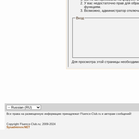
У вас недостаточно прав для обр
функциям.
Возможно, администратор отключи
Вход
Для просмотра этой страницы необходим
Все права на размещенную информацию принадлежат Fluence-Club.ru и авторам сообщений!
Copyright Fluence-Club.ru; 20
Sysadminov.NET