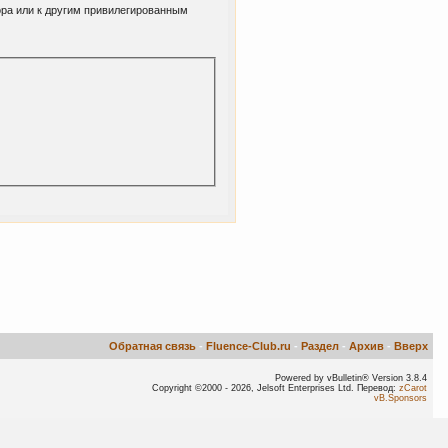
ора или к другим привилегированным
Обратная связь
-
Fluence-Club.ru
-
Раздел
-
Архив
-
Вверх
Powered by vBulletin® Version 3.8.4
Copyright ©2000 - 2026, Jelsoft Enterprises Ltd. Перевод:
zCarot
vB.Sponsors