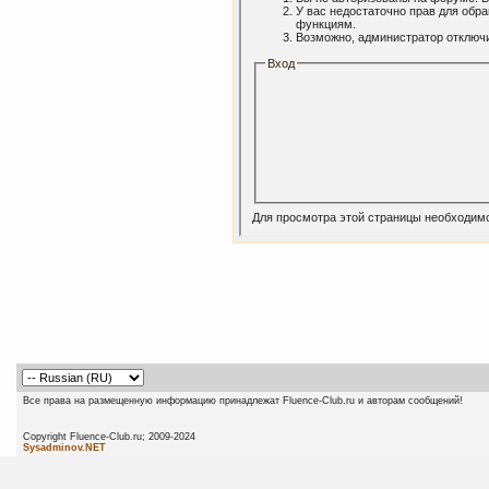
У вас недостаточно прав для обр
функциям.
Возможно, администратор отключи
Вход
Для просмотра этой страницы необходим
Все права на размещенную информацию принадлежат Fluence-Club.ru и авторам сообщений!
Copyright Fluence-Club.ru; 20
Sysadminov.NET