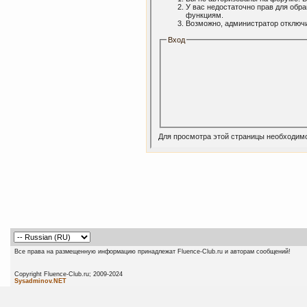
У вас недостаточно прав для обр
функциям.
Возможно, администратор отключи
Вход
Для просмотра этой страницы необходим
Все права на размещенную информацию принадлежат Fluence-Club.ru и авторам сообщений!
Copyright Fluence-Club.ru; 20
Sysadminov.NET