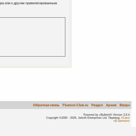
ора или к другим привилегированным
Обратная связь
-
Fluence-Club.ru
-
Раздел
-
Архив
-
Вверх
Powered by vBulletin® Version 3.8.4
Copyright ©2000 - 2026, Jelsoft Enterprises Ltd. Перевод:
zCarot
vB.Sponsors