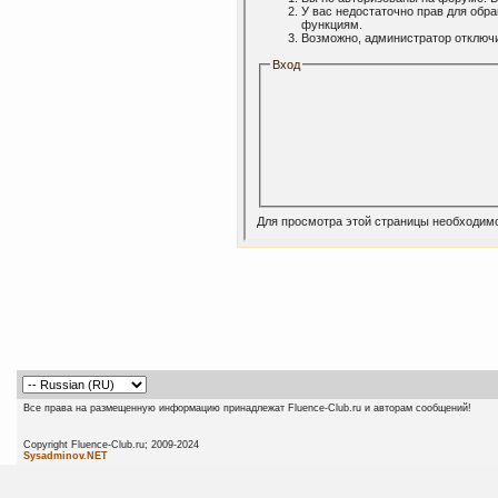
У вас недостаточно прав для обр
функциям.
Возможно, администратор отключи
Вход
Для просмотра этой страницы необходим
Все права на размещенную информацию принадлежат Fluence-Club.ru и авторам сообщений!
Copyright Fluence-Club.ru; 20
Sysadminov.NET