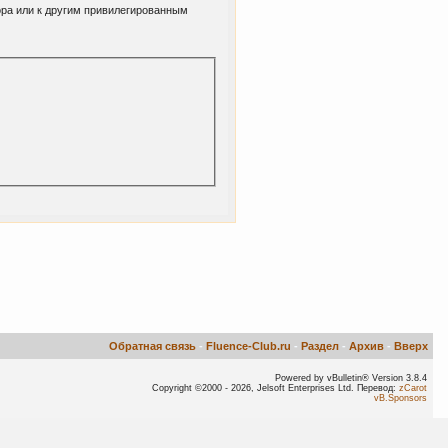
ора или к другим привилегированным
Обратная связь
-
Fluence-Club.ru
-
Раздел
-
Архив
-
Вверх
Powered by vBulletin® Version 3.8.4
Copyright ©2000 - 2026, Jelsoft Enterprises Ltd. Перевод:
zCarot
vB.Sponsors