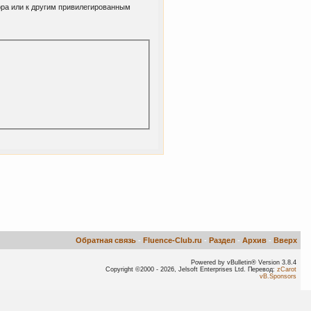
ора или к другим привилегированным
Обратная связь
-
Fluence-Club.ru
-
Раздел
-
Архив
-
Вверх
Powered by vBulletin® Version 3.8.4
Copyright ©2000 - 2026, Jelsoft Enterprises Ltd. Перевод:
zCarot
vB.Sponsors