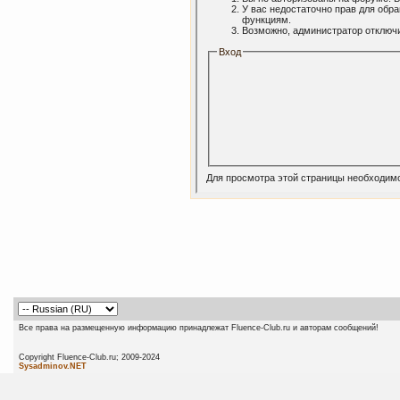
У вас недостаточно прав для обр
функциям.
Возможно, администратор отключи
Вход
Для просмотра этой страницы необходим
Все права на размещенную информацию принадлежат Fluence-Club.ru и авторам сообщений!
Copyright Fluence-Club.ru; 20
Sysadminov.NET