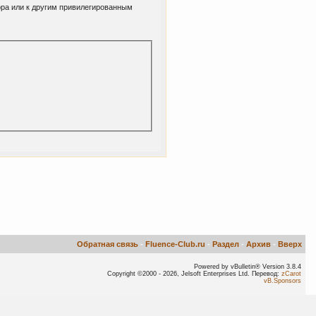
ора или к другим привилегированным
Обратная связь
-
Fluence-Club.ru
-
Раздел
-
Архив
-
Вверх
Powered by vBulletin® Version 3.8.4
Copyright ©2000 - 2026, Jelsoft Enterprises Ltd. Перевод:
zCarot
vB.Sponsors