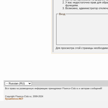
У вас недостаточно прав для обр
функциям.
Возможно, администратор отключи
Вход
Для просмотра этой страницы необходим
Все права на размещенную информацию принадлежат Fluence-Club.ru и авторам сообщений!
Copyright Fluence-Club.ru; 20
Sysadminov.NET