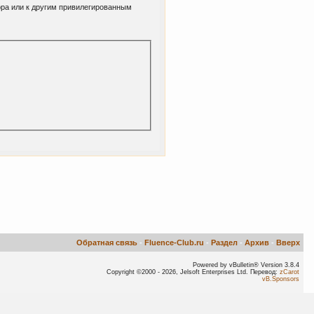
ора или к другим привилегированным
Обратная связь
-
Fluence-Club.ru
-
Раздел
-
Архив
-
Вверх
Powered by vBulletin® Version 3.8.4
Copyright ©2000 - 2026, Jelsoft Enterprises Ltd. Перевод:
zCarot
vB.Sponsors