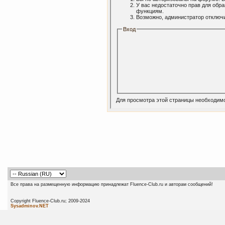
У вас недостаточно прав для обр
функциям.
Возможно, администратор отключи
Вход
Для просмотра этой страницы необходим
Все права на размещенную информацию принадлежат Fluence-Club.ru и авторам сообщений!
Copyright Fluence-Club.ru; 20
Sysadminov.NET