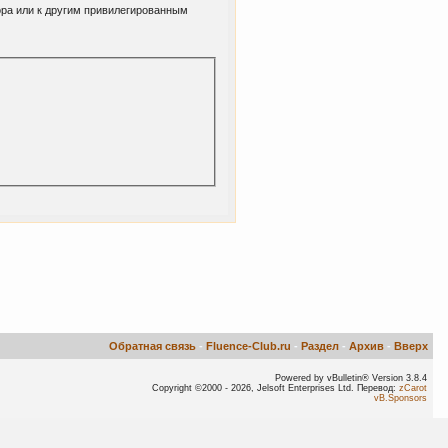
ора или к другим привилегированным
Обратная связь
-
Fluence-Club.ru
-
Раздел
-
Архив
-
Вверх
Powered by vBulletin® Version 3.8.4
Copyright ©2000 - 2026, Jelsoft Enterprises Ltd. Перевод:
zCarot
vB.Sponsors