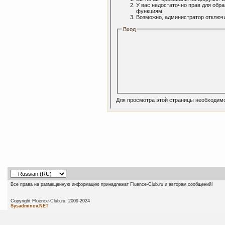
У вас недостаточно прав для обр
функциям.
Возможно, администратор отключи
Вход
Для просмотра этой страницы необходим
Все права на размещенную информацию принадлежат Fluence-Club.ru и авторам сообщений!
Copyright Fluence-Club.ru; 20
Sysadminov.NET