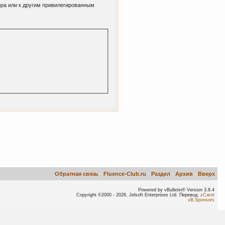
ора или к другим привилегированным
Обратная связь
-
Fluence-Club.ru
-
Раздел
-
Архив
-
Вверх
Powered by vBulletin® Version 3.8.4
Copyright ©2000 - 2026, Jelsoft Enterprises Ltd. Перевод:
zCarot
vB.Sponsors