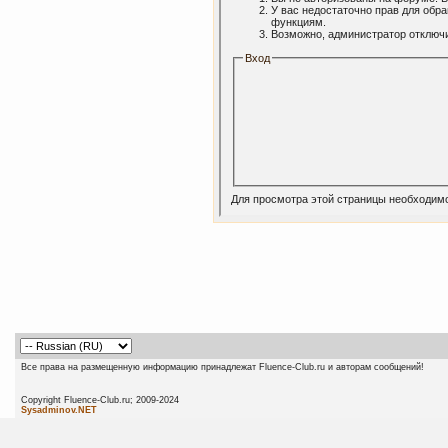
У вас недостаточно прав для обр
функциям.
Возможно, администратор отключи
Вход
Для просмотра этой страницы необходим
Все права на размещенную информацию принадлежат Fluence-Club.ru и авторам сообщений!
Copyright Fluence-Club.ru; 20
Sysadminov.NET