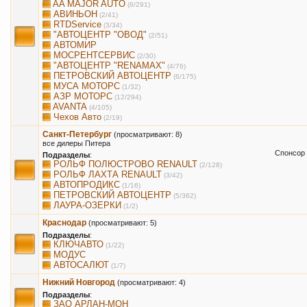
AA MAJOR AUTO
(8/291)
АВИНЬОН
(2/41)
RTDService
(3/34)
"АВТОЦЕНТР "ОВОД"
(2/51)
АВТОМИР
МОСРЕНТСЕРВИС
(2/30)
"АВТОЦЕНТР "RENAMAX"
(4/76)
ПЕТРОВСКИЙ АВТОЦЕНТР
(6/175)
МУСА МОТОРС
(1/32)
АЗР МОТОРС
(12/294)
AVANTA
(4/105)
Чехов Авто
(2/19)
Санкт-Петербург
(просматривают: 8)
все дилеры Питера
Спонсор 
Подразделы
:
РОЛЬФ ПОЛЮСТРОВО RENAULT
(2/128)
РОЛЬФ ЛАХТА RENAULT
(3/42)
АВТОПРОДИКС
(1/16)
ПЕТРОВСКИЙ АВТОЦЕНТР
(5/362)
ЛАУРА-ОЗЕРКИ
(1/2)
Краснодар
(просматривают: 5)
Подразделы
:
КЛЮЧАВТО
(1/22)
МОДУС
АВТОСАЛЮТ
(1/7)
Нижний Новгород
(просматривают: 4)
Подразделы
:
ЗАО АРЛАН-МОН