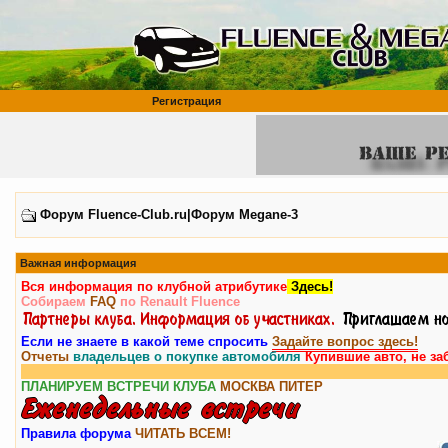
Регистрация
Форум Fluence-Club.ru|Форум Megane-3
Важная информация
Вся информация по клубной атрибутике
Здесь!
Собираем
FAQ
по Renault Fluence
Если не знаете в какой теме спросить
Задайте вопрос здесь!
Отчеты
владельцев о покупке автомобиля
Купившие авто, не за
Вн
ПЛАНИРУЕМ ВСТРЕЧИ КЛУБА
МОСКВА
ПИТЕР
Правила форума
ЧИТАТЬ ВСЕМ!