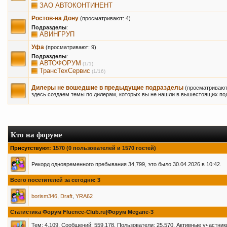
ЗАО АВТОКОНТИНЕНТ
Ростов-на Дону
(просматривают: 4)
Подразделы
:
АВИНГРУП
Уфа
(просматривают: 9)
Подразделы
:
АВТОФОРУМ
(1/1)
ТрансТехСервис
(1/16)
Дилеры не вошедшие в предыдущие подразделы
(просматривают
здесь создаем темы по дилерам, которых вы не нашли в вышестоящих по
Кто на форуме
Присутствуют
: 1570 (0 пользователей и 1570 гостей)
Рекорд одновременного пребывания 34,799, это было 30.04.2026 в 10:42.
Всего посетителей за сегодня: 3
borism346
,
Draft
,
YRA62
Статистика Форум Fluence-Club.ru|Форум Megane-3
Тем: 4,109, Сообщений: 559,178, Пользователи: 25,570,
Активные участники