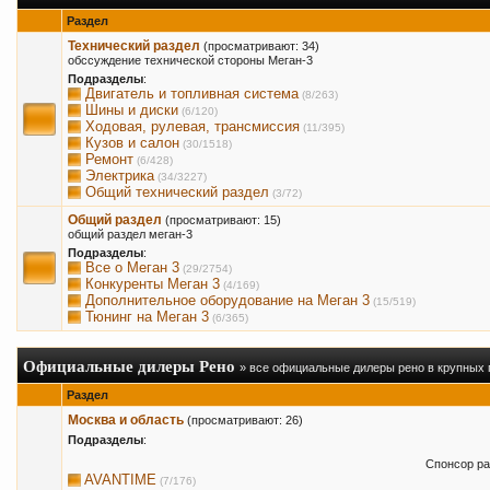
Раздел
Технический раздел
(просматривают: 34)
обссуждение технической стороны Меган-3
Подразделы
:
Двигатель и топливная система
(8/263)
Шины и диски
(6/120)
Ходовая, рулевая, трансмиссия
(11/395)
Кузов и салон
(30/1518)
Ремонт
(6/428)
Электрика
(34/3227)
Общий технический раздел
(3/72)
Общий раздел
(просматривают: 15)
общий раздел меган-3
Подразделы
:
Все о Меган 3
(29/2754)
Конкуренты Меган 3
(4/169)
Дополнительное оборудование на Меган 3
(15/519)
Тюнинг на Меган 3
(6/365)
Официальные дилеры Рено
» все официальные дилеры рено в крупных 
Раздел
Москва и область
(просматривают: 26)
Подразделы
:
Спонсор ра
AVANTIME
(7/176)