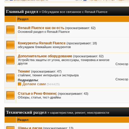
Главный раздел
» Обсуждаем все связанное с Renault Fluence
Раздел
Renault Fluence как он есть
(просматривают: 62)
Основной раздел о Renault Fluence
Конкуренты Renault Fluence
(просматривают: 18)
обсуждаем ближайших конкурентов
Дополнительное оборудование
(просматривают: 62)
Устройства защиты от угона, аксессуары, тонировка и многое
другое
Спонсор 
Тюнинг
(просматривают: 47)
стайлинг, тюнинг интерьера и экстерьера
Спонсор 
Подразделы
:
Делаем сами
(54/4425)
Статьи о Рено Флюенс
(просматривают: 43)
Обзоры, статьи, тест-драйвы
Технический раздел
» характеристики, ремонт, неисправности
Раздел
Шины и диски
(просматривают: 13)