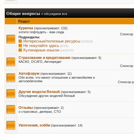
Общие вопросы
» обсуждаем все
Раздел
Курилка
(просматривают: 132)
хотите пофлудить - вам сюда
Спонсор 
Подразделы
:
Интересные/полезные ресурсы
(12/223)
Не покупайте здесь
(6/15)
Кулинарные изыски
(14/2072)
Страхование и кредитование
(просматривают: 5)
КАСКО, ОСАГО, Автокредит
Спонсор 
Автофорум
(просматривают: 11)
Обо всём, что имеет отношение к автомобилям и
автолюбителям
Спонсор р
Другие модели Renault
(просматривают: 5)
Обсуждение других моделей Renault
Отзывы
(просматривают: 2)
о страховых, дилерах, СТО
Увлечения, хобби
(просматривают: 14)