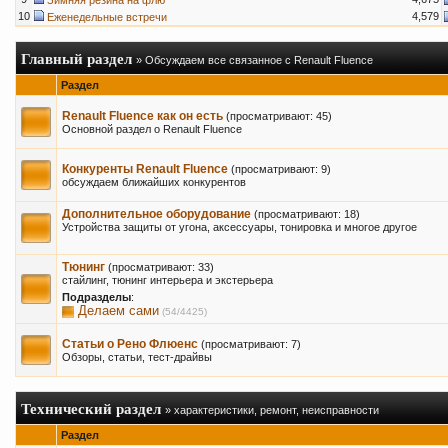
Зимняя резина на флю
10
4,579
Еженедельные встречи
Главный раздел
» Обсуждаем все связанное с Renault Fluence
Раздел
Renault Fluence как он есть
(просматривают: 45)
Основной раздел о Renault Fluence
Конкуренты Renault Fluence
(просматривают: 9)
обсуждаем ближайших конкурентов
Дополнительное оборудование
(просматривают: 18)
Устройства защиты от угона, аксессуары, тонировка и многое другое
Тюнинг
(просматривают: 33)
стайлинг, тюнинг интерьера и экстерьера
Подразделы
:
Делаем сами
(54/4425)
Статьи о Рено Флюенс
(просматривают: 7)
Обзоры, статьи, тест-драйвы
Технический раздел
» характеристики, ремонт, неисправности
Раздел