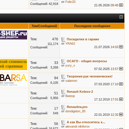
от
Felix20
Сообщений:
42,918
21.05.2026
09:45
Тем/Сообщений
Последнее сообщение
Тем:
476
Посиделки в гараже
от
YRA62
111,174
21.07.2026
14:03
Сообщений:
ОСАГО - общие вопросы
Тем:
33
от
yury_v
Сообщений:
3,268
07.02.2025
13:57
Творения рук человеческих!
Тем:
94
от
salamon
Сообщений:
6,105
27.03.2020
17:10
Renault Koleos-2
Тем:
51
от
Викtор
Сообщений:
5,956
17.12.2019
17:01
Renaultra.pro
Тем:
17
от
dondigidon_85
Сообщений:
549
22.01.2019
12:32
А как Вы относитесь к...
Тем:
56
от
alexandr.nikiforov
Сообщений:
16,672