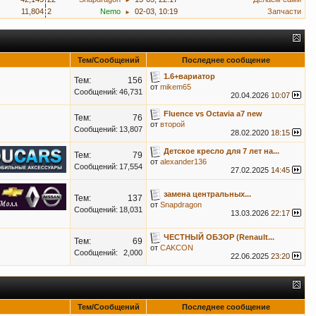
►
11,804
2
Nemo
02-03, 10:19
Запчасти
►
Тем/Сообщений
Последнее сообщение
1.6+вариатор
Тем:
156
от
mikem65
Сообщений:
46,731
20.04.2026
10:07
Fluence vs Octavia a7 new
Тем:
76
от
второй
Сообщений:
13,807
28.02.2020
18:15
Детское кресло для 7 лет на...
Тем:
79
от
alexander136
Сообщений:
17,554
27.02.2025
14:45
замена центральных...
Тем:
137
от
Snapdragon
Сообщений:
18,031
13.03.2026
22:17
ЧЕСТНЫЙ ОБЗОР (Renault...
Тем:
69
от
CAKCON
Сообщений:
2,000
22.06.2025
23:20
Тем/Сообщений
Последнее сообщение