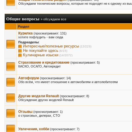
Обсуждаем технические вопросы, которые не подходят не к одному из в
Общие вопросы
» обсуждаем все
Раздел
Курилка
(просматривают: 131)
хотите пофлудить - вам сюда
Подразделы
:
Интересные/полезные ресурсы
(12/223)
Не покупайте здесь
(6/15)
Кулинарные изыски
(14/2072)
Страхование и кредитование
(просматривают: 5)
КАСКО, ОСАГО, Автокредит
Автофорум
(просматривают: 14)
Обо всём, что имеет отношение к автомобилям и автолюбителям
Другие модели Renault
(просматривают: 8)
Обсуждение других моделей Renault
Отзывы
(просматривают: 1)
о страховых, дилерах, СТО
Увлечения, хобби
(просматривают: 7)