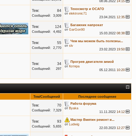
08.06.2022
14:15
Техосмотр и ОСАГО
Тем:
84
от
elektronic71
Сообщений:
3,009
23.04.2021
12:35
Багажник напрокат
Тем:
124
от
GarGon90
Сообщений:
4,492
15.03.2022
08:38
Чем мы можем быть полезны...
Тем:
55
от
slv
Сообщений:
2,770
23.02.2023
19:50
Прогрев двигателя зимой
Тем:
34
от
Котяра
Сообщений:
297
05.12.2011
10:20
Тем/Сообщений
Последнее сообщение
Работа форума
Тем:
70
от
Byaka
Сообщений:
7,329
11.11.2022
14:12
Мастер Вмятин ремонт и...
Тем:
93
от
Ludwig
Сообщений:
5,655
22.03.2023
12:27