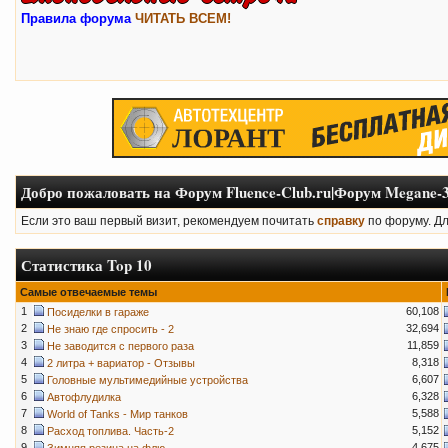
Правила форума
ЧИТАТЬ ВСЕМ!
Добро пожаловать на Форум Fluence-Club.ru|Форум Megane-3
Если это ваш первый визит, рекомендуем почитать
справку
по форуму. Д
Статистика Top 10
Самые отвечаемые темы
1
60,108
Посиделки в гараже
2
32,694
Не знаю где спросить - 2
3
11,859
Не заводится с первого раза
4
8,318
2 литра + вариатор - Отзывы
5
6,607
Головные мультимедийные устройства
6
6,328
Автофлудилка
7
5,588
World of Tanks - Мир танков
8
5,152
Расход топлива. Часть-2
9
4,675