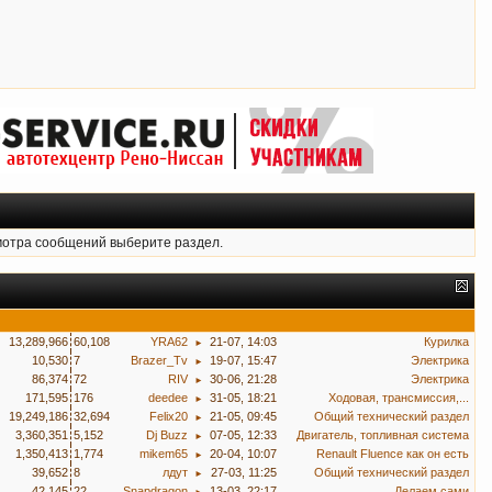
мотра сообщений выберите раздел.
13,289,966
60,108
YRA62
21-07, 14:03
Курилка
►
10,530
7
Brazer_Tv
19-07, 15:47
Электрика
►
86,374
72
RIV
30-06, 21:28
Электрика
►
171,595
176
deedee
31-05, 18:21
Ходовая, трансмиссия,...
►
19,249,186
32,694
Felix20
21-05, 09:45
Общий технический раздел
►
3,360,351
5,152
Dj Buzz
07-05, 12:33
Двигатель, топливная система
►
1,350,413
1,774
mikem65
20-04, 10:07
Renault Fluence как он есть
►
39,652
8
лдут
27-03, 11:25
Общий технический раздел
►
42,145
22
Snapdragon
13-03, 22:17
Делаем сами