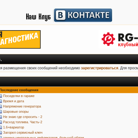
.
ля размещения своих сообщений необходимо
зарегистрироваться
. Для прос
Последние сообщения
Посиделки в гараже
Время и дата
Напряжение генератора
Шаровые опоры
Не знаю где спросить - 2
Расход топлива. Часть-2
1.6+вариатор
Загорел сервисный ключ
замена центральных дефлекторов. большой облом