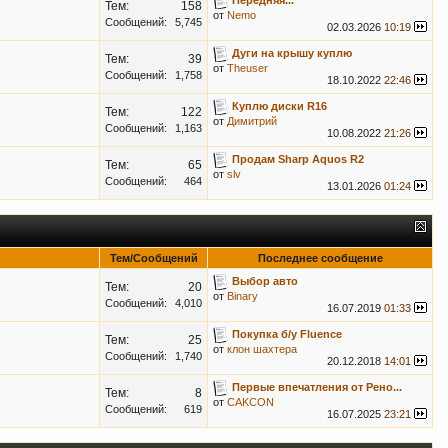
Передняя...
Тем:
158
от
Nemo
Сообщений:
5,745
02.03.2026
10:19
Дуги на крышу куплю
Тем:
39
от
Theuser
Сообщений:
1,758
18.10.2022
22:46
Куплю диски R16
Тем:
122
от
Димитрий
Сообщений:
1,163
10.08.2022
21:26
Продам Sharp Aquos R2
Тем:
65
от
slv
Сообщений:
464
13.01.2026
01:24
Тем/Сообщений
Последнее сообщение
Выбор авто
Тем:
20
от
Binary
Сообщений:
4,010
16.07.2019
01:33
Покупка б/у Fluence
Тем:
25
от
клон шахтера
Сообщений:
1,740
20.12.2018
14:01
Первые впечатления от Рено...
Тем:
8
от
CAKCON
Сообщений:
619
16.07.2025
23:21