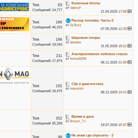
Колесные болты
Тем:
83
от
ValeryF
Сообщений:
14,777
21.04.2025
17:06
Расход топлива. Часть-2
Тем:
186
от
Dj Buzz
Сообщений:
46,315
07.05.2026
12:33
Шаровые опоры
Тем:
186
от
deedee
Сообщений:
19,343
31.05.2026
18:21
Альтернативное лобовое стекло
Тем:
211
от
fortsw5050
Сообщений:
17,974
06.11.2025
21:50
Clip и диагностика
Тем:
192
от
maverick
Сообщений:
18,475
08.12.2025
14:21
Время и дата
Тем:
352
от
Brazer_Tv
Сообщений:
55,258
19.07.2026
15:47
Не знаю где спросить - 2
Тем:
98