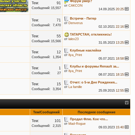
Форум умер?
Тем:
91
от
CAKCON
Сообщений:
15,557
14.09.2025
20:25
Встречи - Питер
Тем:
71
от
Denverus
Сообщений:
7,470
02.10.2021
22:16
ТАТАРСТАН, откликнись!
Тем:
55
от
lalex23
Сообщений:
15,566
31.05.2023
13:25
Клубные наклейки
Тем:
12
от
Ilya_Print
Сообщений:
1,354
05.07.2021
18:58
Клубы и форумы Renault за...
Тем:
1
от
Ilya_Print
Сообщений:
27
08.07.2021
18:15
Отчет: о 5-м Дне Рождения...
Тем:
15
от
La famille
Сообщений:
3,354
25.09.2015
12:55
Тем/Сообщений
Последнее сообщение
Продал Флю. Кое что...
Тем:
101
от
Mad-Rogue
Сообщений:
2,315
09.03.2023
15:40