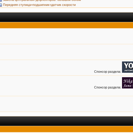
Передняя ступица+подшипник+датчик скорости
Спонсор раздела:
Спонсор раздела: