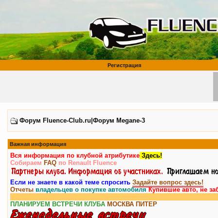
Регистрация
Форум Fluence-Club.ru|Форум Megane-3
Важная информация
Вся информация по клубной атрибутике
Здесь!
Собираем
FAQ
по Renault Fluence
Если не знаете в какой теме спросить
Задайте вопрос здесь!
Отчеты
владельцев о покупке автомобиля
Купившие авто, не за
ПЛАНИРУЕМ ВСТРЕЧИ КЛУБА
МОСКВА
ПИТЕР