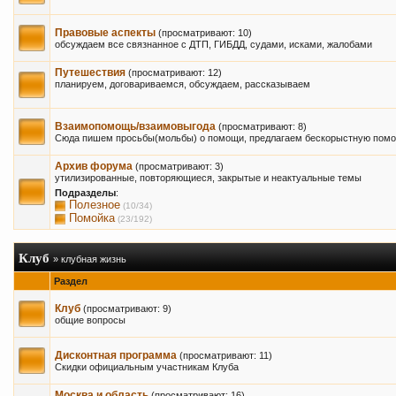
Правовые аспекты
(просматривают: 10)
обсуждаем все связнанное с ДТП, ГИБДД, судами, исками, жалобами
Путешествия
(просматривают: 12)
планируем, договариваемся, обсуждаем, рассказываем
Взаимопомощь/взаимовыгода
(просматривают: 8)
Сюда пишем просьбы(мольбы) о помощи, предлагаем бескорыстную помощ
Архив форума
(просматривают: 3)
утилизированные, повторяющиеся, закрытые и неактуальные темы
Подразделы
:
Полезное
(10/34)
Помойка
(23/192)
Клуб
» клубная жизнь
Раздел
Клуб
(просматривают: 9)
общие вопросы
Дисконтная программа
(просматривают: 11)
Скидки официальным участникам Клуба
Москва и область
(просматривают: 16)