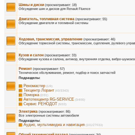
Шины и диски
(просматривают: 18)
Обсуждение шин и дисков для Renault Fluence
Двигатель, топливная система
(просматривают: 55)
Обсуждение двигателя и топливной системы
Ходовая, трансмиссия, управление
(просматривают: 46)
Обсуждение тормозной системы, трансмиссии, сцепления, рулевого управ
Кузов и салон
(просматривают: 33)
Обсуждение кузова и салона, антикор, внутренняя отделка, вибро-шумоиз
Ремонт
(просматривают: 57)
Техническое обслуживание, ремонт, подбор и поиск запчастей
Подразделы
:
Реномастер
(1/9)
Техцентр Лорант
(40/3343)
Поморка
(2/31)
Автотехцентр RG-SERVICE
(3/400)
Сервис РЕНОДОТ
(6/33)
Электрика
(просматривают: 86)
Все электронные системы автомобиля
Подразделы
:
Аудио, мультимедиа и навигация
(101/27033)
Общий технический раздел
(просматривают: 34)