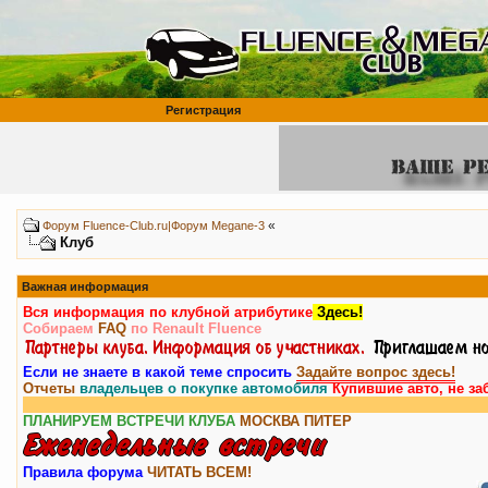
Регистрация
«
Форум Fluence-Club.ru|Форум Megane-3
Клуб
Важная информация
Вся информация по клубной атрибутике
Здесь!
Собираем
FAQ
по Renault Fluence
Если не знаете в какой теме спросить
Задайте вопрос здесь!
Отчеты
владельцев о покупке автомобиля
Купившие авто, не за
ПЛАНИРУЕМ ВСТРЕЧИ КЛУБА
МОСКВА
ПИТЕР
Правила форума
ЧИТАТЬ ВСЕМ!